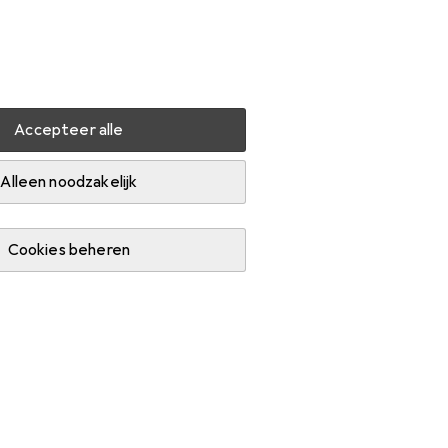
Instellingen
Klantenaccount
Produktvergelijking
Verlanglijstje
Winkelmandje
Inloggen
Accepteer alle
 hygrometer
Gude IP-sensor eenheid
Accessoires
Alleen noodzakelijk
Cookies beheren
d