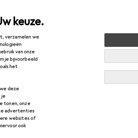
Uw keuze.
est, verzamelen we
limaat
Thermische meetinstrumenten
Thermometer +
hnologieën
gebruik van onze
 je bijvoorbeeld
zoals het
R
9,77
.
de
IP-sensor eenheid
n we deze
 je
e tonen, onze
te advertenties
 voor Gude IP-sensor eenhei
dere websites of
hiervoor ook
res voor de Gude IP-sensor eenheid.