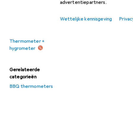
advertentiepartners.
Weerstation
Sorteren op
:
Relevantie
Wettelijke kennisgeving
Privac
Productlijst
Aanbiedingen
Verkoop
Thermometer +
hygrometer
Gerelateerde
categorieën
BBQ thermometers