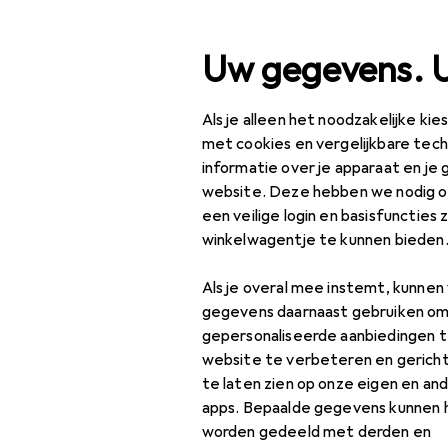
Zoek op
Uw gegevens. 
Als je alleen het noodzakelijke ki
Categorie navigatie
Productassortiment
Huishouden
Binnenk
Productassortiment
met cookies en vergelijkbare tec
informatie over je apparaat en je 
Huishouden
website. Deze hebben we nodig om
een veilige login en basisfuncties 
Binnenklimaat
EU
61
winkelwagentje te kunnen bieden
Gu
Thermische
Als je overal mee instemt, kunne
meetinstrumenten
gegevens daarnaast gebruiken om
Accessoires voor
gepersonaliseerde aanbiedingen t
weerstations
website te verbeteren en gerich
Accessoires
te laten zien op onze eigen en an
Thermometer +
apps. Bepaalde gegevens kunnen 
hygrometer
worden gedeeld met derden en
Vind bijpassende accessoi