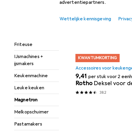
advertentiepartners.
Broodrooster
Sorteren op
:
Relevantie
Wettelijke kennisgeving
Privac
Contact grill
Productlijst
Eierkoker
Friteuse
IJsmachines +
KWANTUMKORTING
ijsmakers
Accessoires voor keukeng
EUR
9,41
Keukenmachine
per stuk voor 2 een
Rotho
Deksel voor 
Leuke keuken
382
Magnetron
Melkopschuimer
Pastamakers