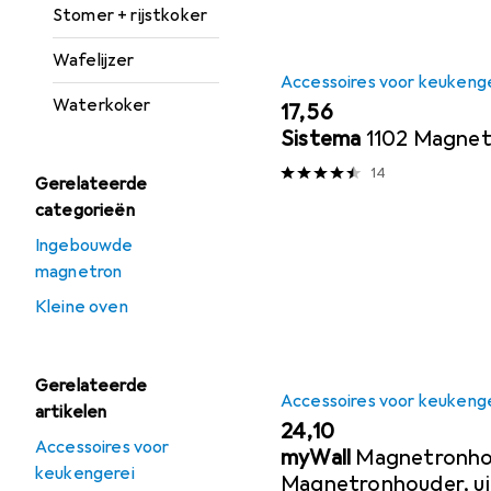
Stomer + rijstkoker
Wafelijzer
Accessoires voor keukeng
Waterkoker
EUR
17,56
Sistema
1102 Magnet
14
Gerelateerde
categorieën
Ingebouwde
magnetron
Kleine oven
Gerelateerde
Accessoires voor keukeng
artikelen
EUR
24,10
Accessoires voor
myWall
Magnetronho
keukengerei
Magnetronhouder, ui