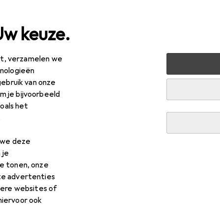
Uw keuze.
est, verzamelen we
shouden
Keuken
Koken + voorbereiding
Keukenappa
hnologieën
gebruik van onze
 je bijvoorbeeld
arp
R843INW
zoals het
.
n we deze
 je
s voor Sharp R843INW
e tonen, onze
te advertenties
 voor de Sharp R843INW uit de categorieën Accessoires voor
dere websites of
hiervoor ook
 Voor Keukengerei
TV Muurbeugel