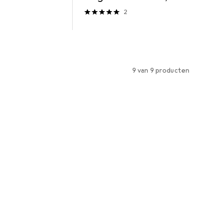
kg
385 570 mm, tot 35 kg
2
9 van 9 producten