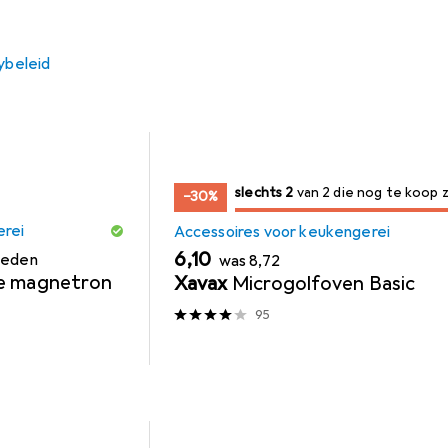
ybeleid
2
2
slechts 2
/ 2
/ 2 te koop zijn
van 2 die nog te koop z
−30%
erei
Accessoires voor keukengerei
EUR
EUR
6,10
heden
was
8,72
de magnetron
Xavax
Microgolfoven Basic
95