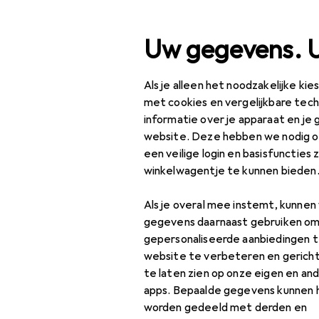
Zoek op
Uw gegevens. 
Als je alleen het noodzakelijke ki
Categorie navigatie
Productassortiment
Hui
Productassortiment
met cookies en vergelijkbare tec
informatie over je apparaat en je 
Huishouden
website. Deze hebben we nodig om
Sh
een veilige login en basisfuncties 
25 l
Keuken
winkelwagentje te kunnen bieden
Koken +
Als je overal mee instemt, kunne
voorbereiding
gegevens daarnaast gebruiken om
Accessoire
Keukenapparatuur
gepersonaliseerde aanbiedingen t
website te verbeteren en gerich
Accessoires voor
Vind passende accessoires
te laten zien op onze eigen en an
keukengerei
apps. Bepaalde gegevens kunnen 
worden gedeeld met derden en
Broodbakmachine
Populair
Accessoires