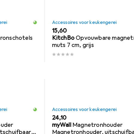
erei
Accessoires voor keukengerei
EUR
15,60
ronschotels
KitchBo
Opvouwbare magnet
muts 7 cm, grijs
erei
Accessoires voor keukengerei
EUR
24,10
uder
myWall
Magnetronhouder
tschuifbaar:
Magnetronhouder, uitschuifba