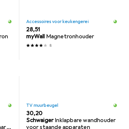
Accessoires voor keukengerei
EUR
28,51
ron
myWall
Magnetronhouder
8
TV muurbeugel
EUR
30,20
Schwaiger
Inklapbare wandhouder
ar:
voor staande apparaten