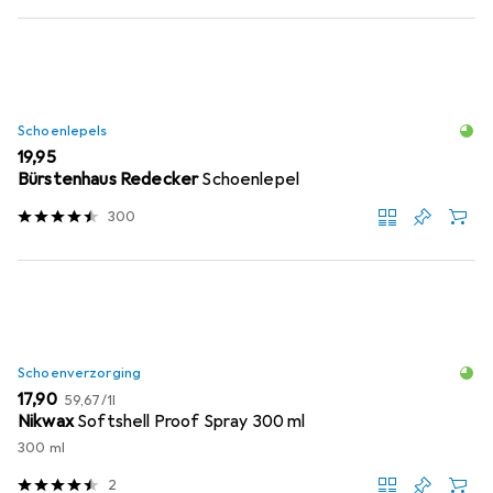
Schoenlepels
EUR
19,95
Bürstenhaus Redecker
Schoenlepel
300
Schoenverzorging
EUR
EUR
17,90
59,67
/
1l
Nikwax
Softshell Proof Spray 300 ml
300 ml
2