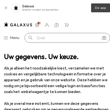
Galaxus
De app
Sneller vinden en bestellen
Instellingen
Klantenaccount
Produktvergelijking
Verlanglijstje
Winkelmandje
Categorie navigatie
Menu
Zoek op
en
Uw gegevens. Uw keuze.
Wandelschoenen
CMP Campagnolo Nietos
Accessoires
Als je alleen het noodzakelijke kiest, verzamelen we met
cookies en vergelijkbare technologieën informatie over je
EUR
92,09
apparaat en je gebruik van onze website. Deze hebben we
CMP Campagnolo
Nietos
nodig om je bijvoorbeeld een veilige login en basisfuncties
40
zoals het winkelwagentje te kunnen bieden.
Als je overal mee instemt, kunnen we deze gegevens
daarnaast gebruiken om je gepersonaliseerde aanbiedingen