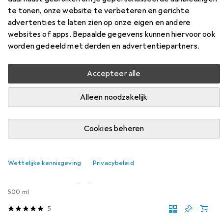
te tonen, onze website te verbeteren en gerichte
Accessoires voor CMP
advertenties te laten zien op onze eigen en andere
Campagnolo Nietos
websites of apps. Bepaalde gegevens kunnen hiervoor ook
worden gedeeld met derden en advertentiepartners.
Vind passende accessoires voor de CMP Campagnolo
Nietos uit de categorieën Schoenverzorging en
Accepteer alle
Schoenlepels.
Relevantie
Alleen noodzakelijk
Productlijst
Cookies beheren
Schoenverzorging
Wettelijke kennisgeving
Privacybeleid
EUR
EUR
21,03
42,06
/
1l
Nikwax
TX-Direct Spray
500 ml
5