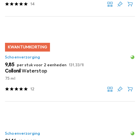
14
KWANTUMKORTING
Schoenverzorging
EUR
EUR
9,85
per stuk voor 2 eenheden
131,33
/
1l
Collonil
Waterstop
75 ml
12
Schoenverzorging
EUR