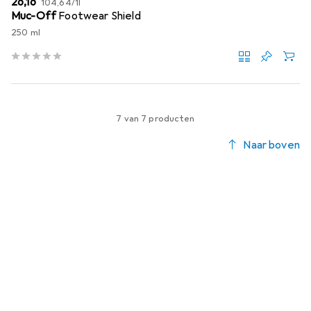
EUR
26,16
104,64
/
1l
Muc-Off
Footwear Shield
250 ml
7 van 7 producten
Naar boven