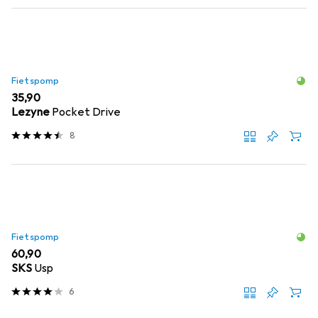
Fietspomp
EUR
35,90
Lezyne
Pocket Drive
8
Fietspomp
EUR
60,90
SKS
Usp
6