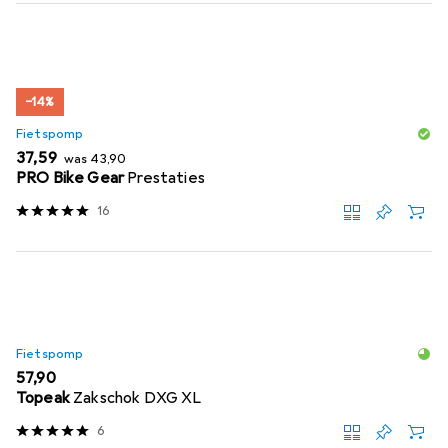
−14%
Fietspomp
EUR
EUR
37,59
was
43,90
PRO Bike Gear
Prestaties
16
Fietspomp
EUR
57,90
Topeak
Zakschok DXG XL
6