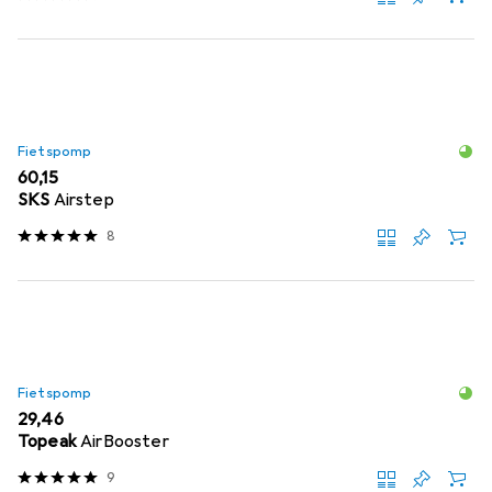
Fietspomp
EUR
60,15
SKS
Airstep
8
Fietspomp
EUR
29,46
Topeak
AirBooster
9