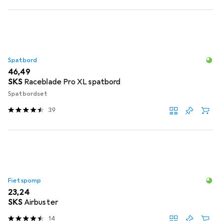
Spatbord
EUR
46,49
SKS
Raceblade Pro XL spatbord
Spatbordset
39
Fietspomp
EUR
23,24
SKS
Airbuster
14