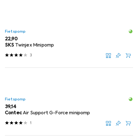
Fietspomp
EUR
22,90
SKS
Twinjex Minipomp
3
Fietspomp
EUR
39,14
Contec
Air Support G-Force minipomp
1