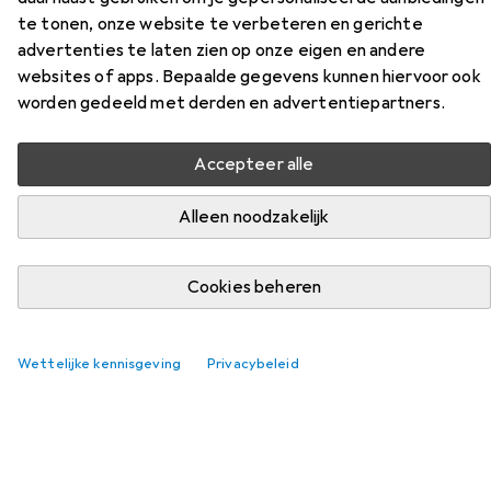
te tonen, onze website te verbeteren en gerichte
advertenties te laten zien op onze eigen en andere
Accessoires voor Continental
websites of apps. Bepaalde gegevens kunnen hiervoor ook
worden gedeeld met derden en advertentiepartners.
MTB Licht
Accepteer alle
Vind passende accessoires voor de Continental MTB Licht
uit de categorieën Fietspomp, Fietspomp accessoires en
Alleen noodzakelijk
Spatbord.
Cookies beheren
Populair
Fietspomp
Fietspomp Accessoires
Spatbor
Relevantie
Wettelijke kennisgeving
Privacybeleid
Productlijst