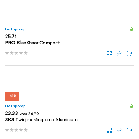
Fietspomp
EUR
25,71
PRO Bike Gear
Compact
−13%
Fietspomp
EUR
EUR
23,33
was
26,90
SKS
Twinjex Minipomp Aluminium