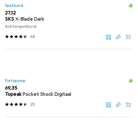
Spatbord
EUR
27,12
SKS
X-Blade Dark
Achterspatbord
68
Fietspomp
EUR
69,35
Topeak
Pocket Shock Digitaal
25