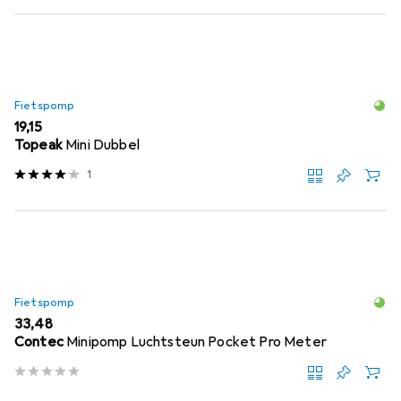
Fietspomp
EUR
19,15
Topeak
Mini Dubbel
1
Fietspomp
EUR
33,48
Contec
Minipomp Luchtsteun Pocket Pro Meter