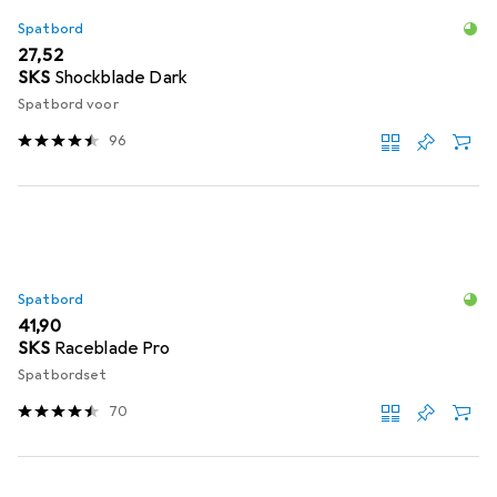
Spatbord
EUR
27,52
SKS
Shockblade Dark
Spatbord voor
96
Spatbord
EUR
41,90
SKS
Raceblade Pro
Spatbordset
70