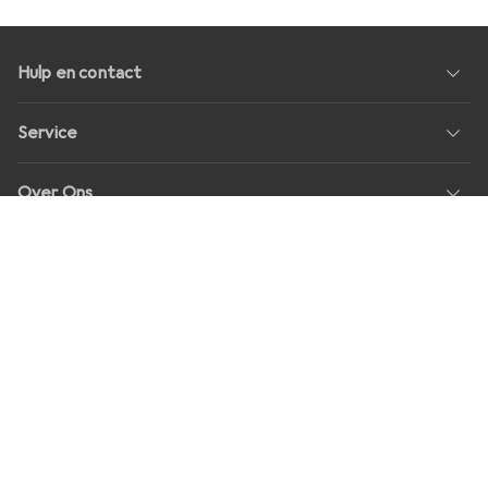
Hulp en contact
Service
Over Ons
Geeft als resultaat
Sociale media
Banen
Prijzen
Alle prijzen in EUR incl. BTW, plus
transportkosten
voor
bestellingen onder
30,–