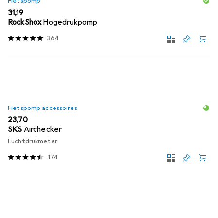
Fietspomp
EUR
31,19
RockShox
Hogedrukpomp
364
Fietspomp accessoires
EUR
23,70
SKS
Airchecker
Luchtdrukmeter
174