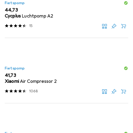
Fietspomp
EUR
44,73
Cycplus
Luchtpomp A2
15
Fietspomp
EUR
41,73
Xiaomi
Air Compressor 2
1068