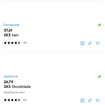
Fietspomp
EUR
37,61
SKS
Sam
49
Spatbord
EUR
26,79
SKS
Shockblade
Spatbord voor
96