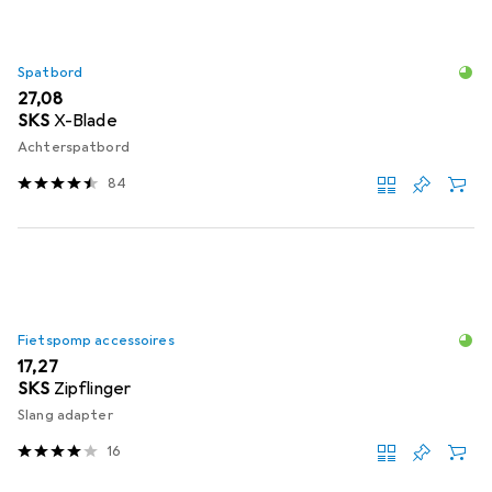
Spatbord
EUR
27,08
SKS
X-Blade
Achterspatbord
84
Fietspomp accessoires
EUR
17,27
SKS
Zipflinger
Slang adapter
16