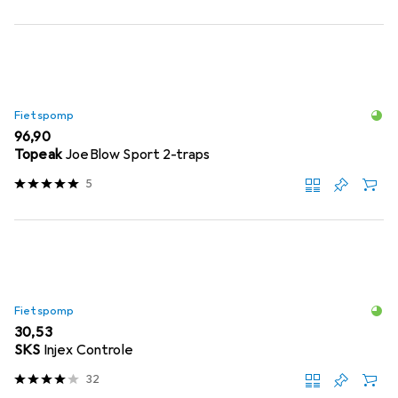
Fietspomp
EUR
96,90
Topeak
JoeBlow Sport 2-traps
5
Fietspomp
EUR
30,53
SKS
Injex Controle
32