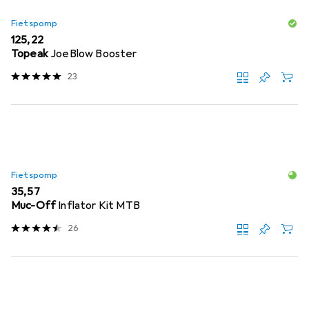
Fietspomp
EUR
125,22
Topeak
JoeBlow Booster
23
Fietspomp
EUR
35,57
Muc-Off
Inflator Kit MTB
26