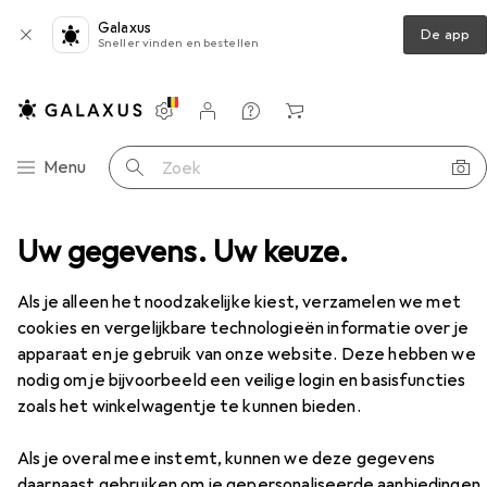
Galaxus
De app
Sneller vinden en bestellen
Instellingen
Klantenaccount
Produktvergelijking
Verlanglijstje
Winkelmandje
Categorie navigatie
Menu
Zoek op
ssortiment
Uw gegevens. Uw keuze.
Sport
Rugzak
Dicota Eco Basis
Accessoires
Als je alleen het noodzakelijke kiest, verzamelen we met
cookies en vergelijkbare technologieën informatie over je
EUR
58,56
apparaat en je gebruik van onze website. Deze hebben we
Dicota
Eco Basis
nodig om je bijvoorbeeld een veilige login en basisfuncties
28 l
zoals het winkelwagentje te kunnen bieden.
Als je overal mee instemt, kunnen we deze gegevens
daarnaast gebruiken om je gepersonaliseerde aanbiedingen