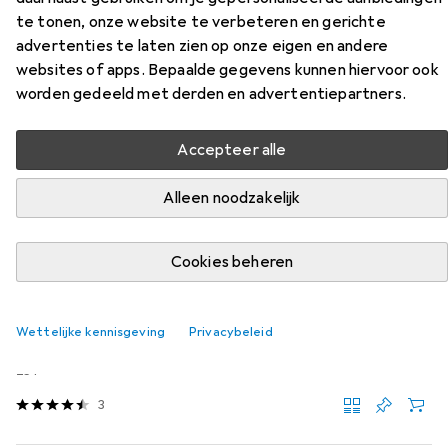
te tonen, onze website te verbeteren en gerichte
Accessoires voor Dicota Eco
advertenties te laten zien op onze eigen en andere
Basis
websites of apps. Bepaalde gegevens kunnen hiervoor ook
worden gedeeld met derden en advertentiepartners.
Vind bijpassende accessoires voor de Dicota Eco Basis uit
de categorie Rugzak.
Accepteer alle
Relevantie
Alleen noodzakelijk
Productlijst
Cookies beheren
Rugzak
EUR
27,74
Wettelijke kennisgeving
Privacybeleid
Dicota
Regenhoes Hi-Vis 25 Liter Orang
25 l
3