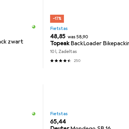
−17%
Fietstas
EUR
EUR
48,85
was
58,90
ack zwart
Topeak
BackLoader Bikepacki
10 l, Zadeltas
250
Fietstas
EUR
65,44
Deuter
Mondego SB 16