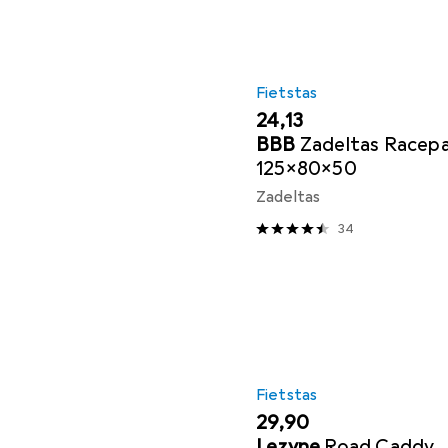
Fietstas
EUR
24,13
BBB
Zadeltas Racep
125x80x50
Zadeltas
34
Fietstas
EUR
29,90
Lezyne
Road Caddy