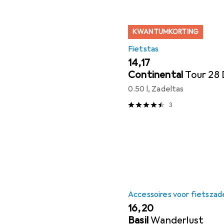
KWANTUMKORTING
Fietstas
EUR
14,17
Continental
Tour 28
0.50 l, Zadeltas
3
Accessoires voor fietszad
EUR
16,20
Basil
Wanderlust