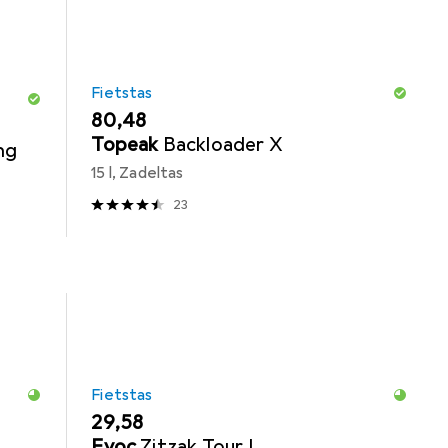
Fietstas
EUR
80,48
Topeak
Backloader X
ng
15 l, Zadeltas
23
Fietstas
EUR
29,58
Evoc
Zitzak Tour L