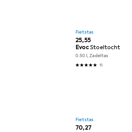
Fietstas
EUR
25,55
Evoc
Stoeltocht
0.50 l, Zadeltas
15
Fietstas
EUR
70,27