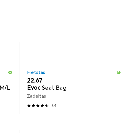
Fietstas
EUR
22,67
/M/L
Evoc
Seat Bag
Zadeltas
84