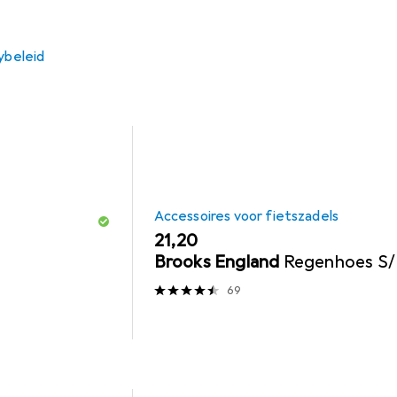
Accessoires Voor Fietszadels
ybeleid
Accessoires voor fietszadels
EUR
21,20
Brooks England
Regenhoes S
69