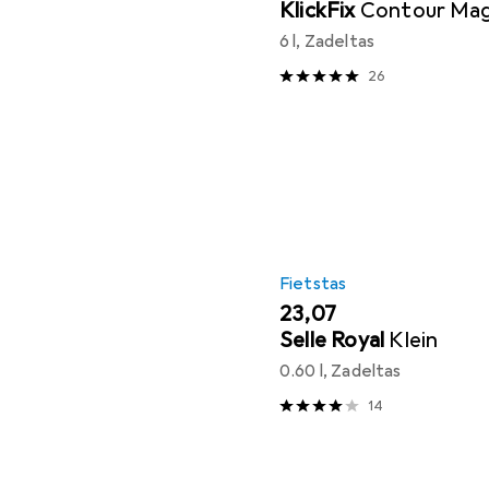
KlickFix
Contour Ma
6 l, Zadeltas
26
Fietstas
EUR
23,07
Selle Royal
Klein
0.60 l, Zadeltas
14