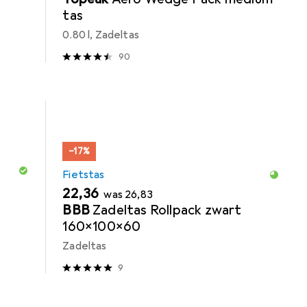
tas
0.80 l, Zadeltas
90
−17%
Fietstas
EUR
EUR
22,36
was
26,83
BBB
Zadeltas Rollpack zwart
160x100x60
Zadeltas
9