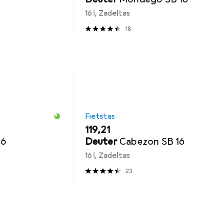
16 l, Zadeltas
18
Fietstas
EUR
119,21
16
Deuter
Cabezon SB 16
16 l, Zadeltas
23