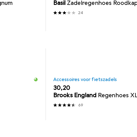
gnum
Basil
Zadelregenhoes Roodkap
24
Accessoires voor fietszadels
EUR
30,20
Brooks England
Regenhoes X
69