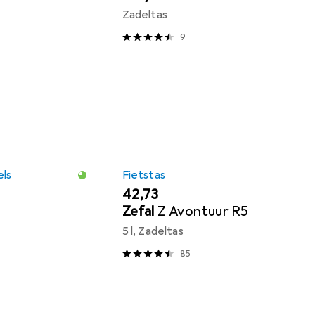
Zadeltas
9
els
Fietstas
EUR
42,73
Zefal
Z Avontuur R5
5 l, Zadeltas
85