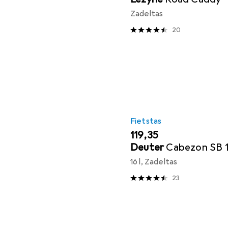
Zadeltas
20
Fietstas
EUR
119,35
Deuter
Cabezon SB 
16 l, Zadeltas
23