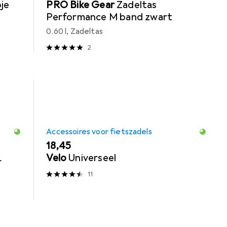
je
PRO Bike Gear
Zadeltas
Performance M band zwart
0.60 l, Zadeltas
2
Accessoires voor fietszadels
EUR
18,45
L
Velo
Universeel
11