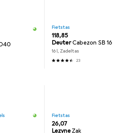
Fietstas
EUR
118,85
Deuter
Cabezon SB 16
 D40
16 l, Zadeltas
23
els
Fietstas
EUR
26,07
Lezyne
Zak