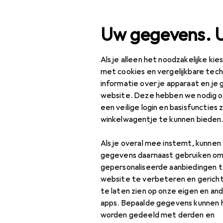
Zoek op
Uw gegevens. 
Als je alleen het noodzakelijke ki
Categorie navigatie
Productassortiment
Sport
Productassortiment
met cookies en vergelijkbare tec
informatie over je apparaat en je 
Sport
website. Deze hebben we nodig om
EU
139
een veilige login en basisfuncties 
Fiets
Er
winkelwagentje te kunnen bieden
Fietsonderdelen
Als je overal mee instemt, kunne
Zadel + Accessoires
gegevens daarnaast gebruiken om
Accessoires
gepersonaliseerde aanbiedingen t
Accessoires voor
website te verbeteren en gerich
fietszadels
te laten zien op onze eigen en an
Vind passende accessoires
apps. Bepaalde gegevens kunnen 
Fietszadel
worden gedeeld met derden en