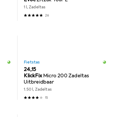
1 l, Zadeltas
26
Fietstas
EUR
24,15
KlickFix
Micro 200 Zadeltas
Uitbreidbaar
1.50 l, Zadeltas
15