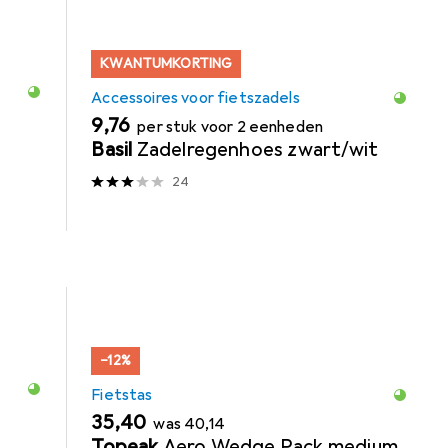
KWANTUMKORTING
Accessoires voor fietszadels
EUR
9,76
per stuk voor 2 eenheden
Basil
Zadelregenhoes zwart/wit
24
−12%
Fietstas
EUR
EUR
35,40
was
40,14
Topeak
Aero Wedge Pack medium