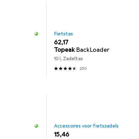
Fietstas
EUR
62,17
Topeak
BackLoader
10 l, Zadeltas
250
Accessoires voor fietszadels
EUR
15,46