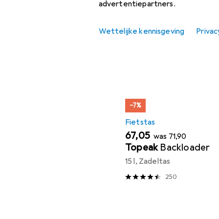
Zadelpen
advertentiepartners.
Populair
Fietstas
Wettelijke kennisgeving
Privac
Aanbiedingen
Sorteren op
:
Relevantie
Verkoop Fietszadel
Productlijst
−7%
Fietstas
EUR
EUR
67,05
was
71,90
Topeak
Backloader
15 l, Zadeltas
250