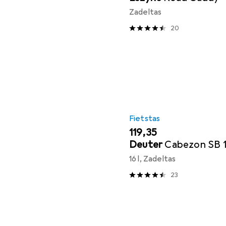
Zadeltas
20
Fietstas
EUR
119,35
Deuter
Cabezon SB 
16 l, Zadeltas
23