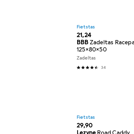
Fietstas
EUR
21,24
BBB
Zadeltas Racep
125x80x50
Zadeltas
34
Fietstas
EUR
29,90
Lezyne
Road Caddy