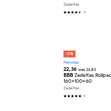
Zadeltas
9
−17%
Fietstas
EUR
EUR
22,36
was
26,83
BBB
Zadeltas Rollpa
160x100x60
Zadeltas
9