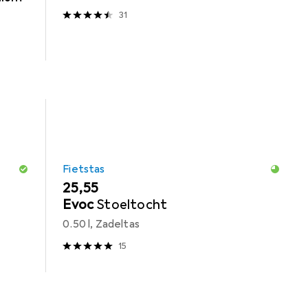
31
Fietstas
EUR
25,55
Evoc
Stoeltocht
0.50 l, Zadeltas
15