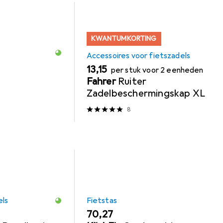
KWANTUMKORTING
Accessoires voor fietszadels
EUR
13,15
per stuk voor 2 eenheden
Fahrer
Ruiter
Zadelbeschermingskap XL
8
els
Fietstas
EUR
70,27