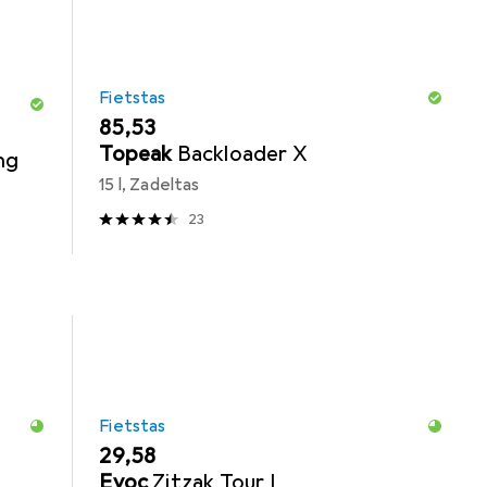
Fietstas
EUR
85,53
Topeak
Backloader X
ng
15 l, Zadeltas
23
Fietstas
EUR
29,58
Evoc
Zitzak Tour L