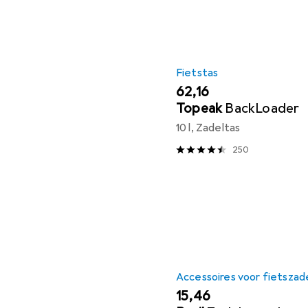
Fietstas
EUR
62,16
Topeak
BackLoader
10 l, Zadeltas
250
Accessoires voor fietszad
EUR
15,46