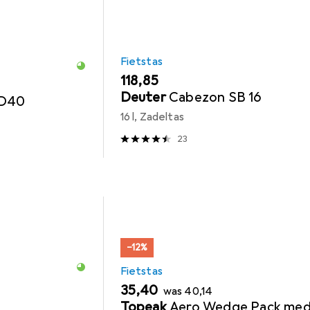
Fietstas
EUR
118,85
Deuter
Cabezon SB 16
 D40
16 l, Zadeltas
23
−12%
Fietstas
EUR
EUR
35,40
was
40,14
Topeak
Aero Wedge Pack me