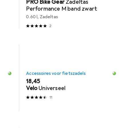
PRO Bike Gear
Zadeltas
Performance M band zwart
0.60 l, Zadeltas
2
Accessoires voor fietszadels
EUR
18,45
Velo
Universeel
11