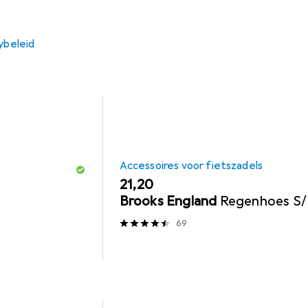
Accessoires Voor Fietszadels
ybeleid
Accessoires voor fietszadels
EUR
21,20
Brooks England
Regenhoes S
69