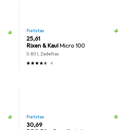
Fietstas
EUR
25,61
Rixen & Kaul
Micro 100
0.80 l, Zadeltas
4
Fietstas
EUR
30,69