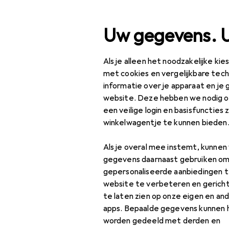
Zoek op
Uw gegevens. 
Als je alleen het noodzakelijke ki
Categorie navigatie
Productassortiment
Sp
Productassortiment
met cookies en vergelijkbare tec
informatie over je apparaat en je 
Sport
website. Deze hebben we nodig om
EU
14
een veilige login en basisfuncties 
Fiets
Er
winkelwagentje te kunnen bieden
Fietsonderdelen
Als je overal mee instemt, kunne
Zadel + Accessoires
gegevens daarnaast gebruiken om
Accessoires
gepersonaliseerde aanbiedingen t
Accessoires voor
website te verbeteren en gerich
fietszadels
te laten zien op onze eigen en an
Vind passende accessoires
apps. Bepaalde gegevens kunnen 
Fietszadel
worden gedeeld met derden en