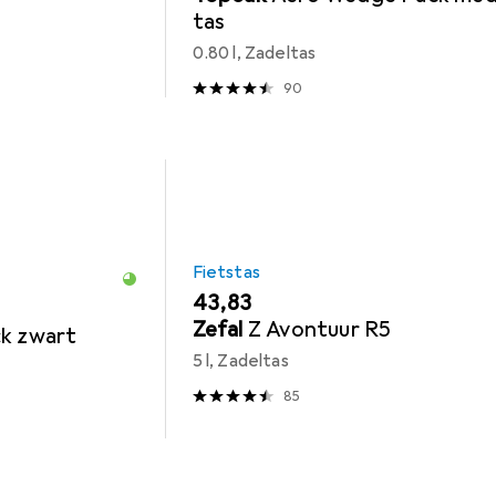
tas
0.80 l, Zadeltas
90
Fietstas
EUR
43,83
Zefal
Z Avontuur R5
ck zwart
5 l, Zadeltas
85