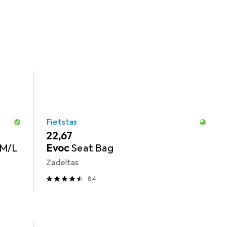
Fietstas
EUR
22,67
/M/L
Evoc
Seat Bag
Zadeltas
84