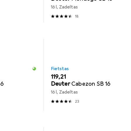
16 l, Zadeltas
18
Fietstas
EUR
119,21
16
Deuter
Cabezon SB 16
16 l, Zadeltas
23