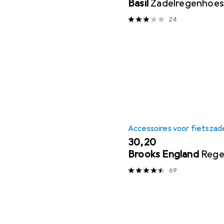
Basil
Zadelregenhoes
24
Accessoires voor fietszad
EUR
30,20
Brooks England
Rege
69