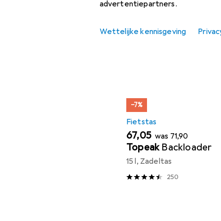
Zadelpen
advertentiepartners.
Populair
Fietstas
Wettelijke kennisgeving
Privac
Sorteren op
:
Relevantie
Aanbiedingen
Verkoop Fietszadel
Productlijst
−7%
Fietstas
EUR
EUR
67,05
was
71,90
Topeak
Backloader
15 l, Zadeltas
250