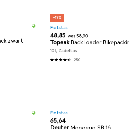
−17%
Fietstas
EUR
EUR
48,85
was
58,90
ack zwart
Topeak
BackLoader Bikepacki
10 l, Zadeltas
250
Fietstas
EUR
65,64
Deuter
Mondego SB 16