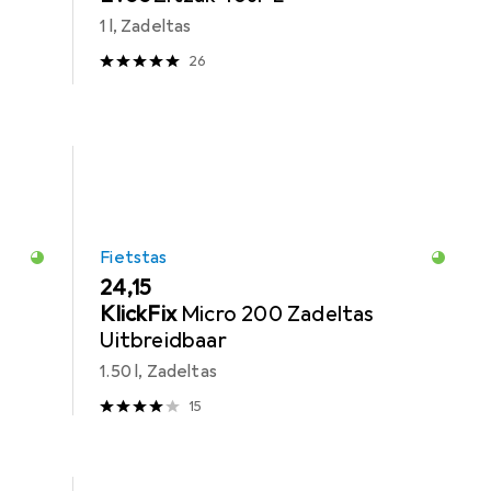
1 l, Zadeltas
26
Fietstas
EUR
24,15
KlickFix
Micro 200 Zadeltas
Uitbreidbaar
1.50 l, Zadeltas
15