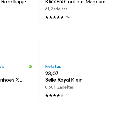
 Roodkapje
KlickFix
Contour Magnum
6 l, Zadeltas
26
els
Fietstas
EUR
23,07
nhoes XL
Selle Royal
Klein
0.60 l, Zadeltas
14