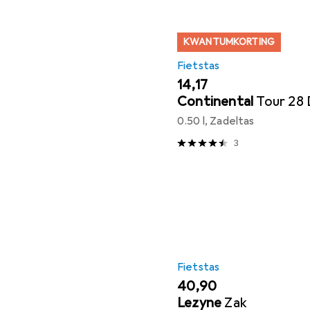
KWANTUMKORTING
Fietstas
EUR
14,17
Continental
Tour 28
0.50 l, Zadeltas
3
Fietstas
EUR
40,90
Lezyne
Zak