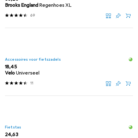
Brooks England
Regenhoes XL
69
Accessoires voor fietszadels
EUR
18,45
Velo
Universeel
11
Fietstas
EUR
24,63