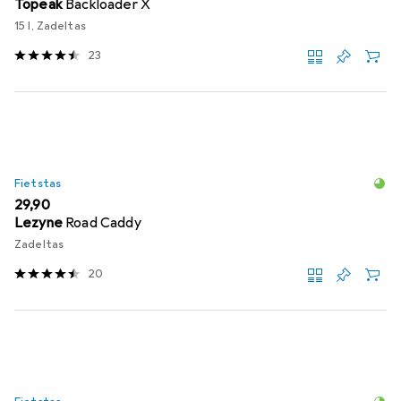
Topeak
Backloader X
15 l, Zadeltas
23
Fietstas
EUR
29,90
Lezyne
Road Caddy
Zadeltas
20