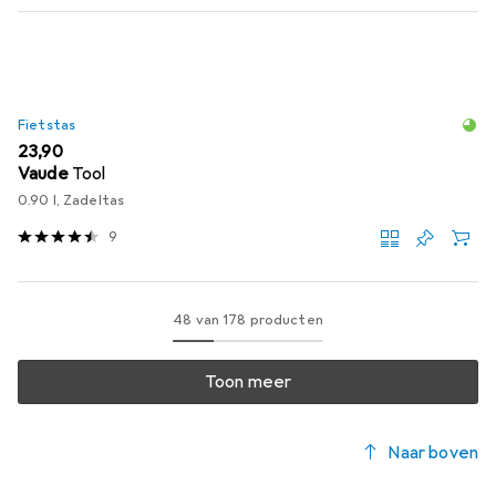
Fietstas
EUR
23,90
Vaude
Tool
0.90 l, Zadeltas
9
48 van 178 producten
Toon meer
Naar boven