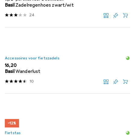
Basil
Zadelregenhoes zwart/wit
24
Accessoires voor fietszadels
EUR
16,20
Basil
Wanderlust
10
−12%
Fietstas