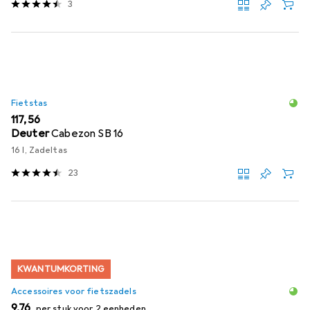
3
Fietstas
EUR
117,56
Deuter
Cabezon SB 16
16 l, Zadeltas
23
KWANTUMKORTING
Accessoires voor fietszadels
EUR
9,76
per stuk voor 2 eenheden