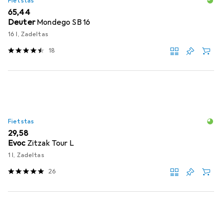
Fietstas
EUR
65,44
Deuter
Mondego SB 16
16 l, Zadeltas
18
Fietstas
EUR
29,58
Evoc
Zitzak Tour L
1 l, Zadeltas
26