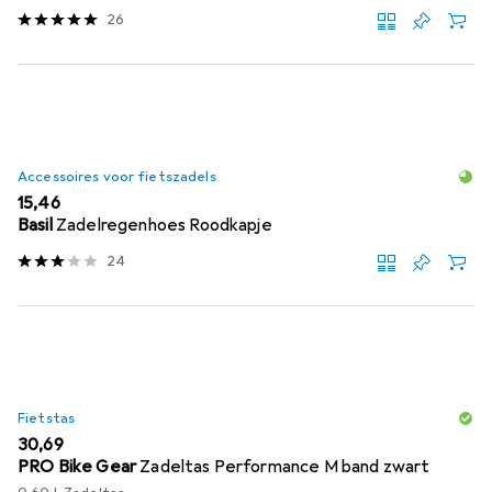
26
Accessoires voor fietszadels
EUR
15,46
Basil
Zadelregenhoes Roodkapje
24
Fietstas
EUR
30,69
PRO Bike Gear
Zadeltas Performance M band zwart