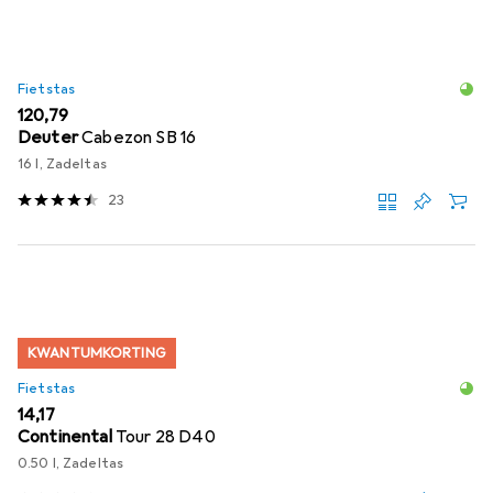
Fietstas
EUR
120,79
Deuter
Cabezon SB 16
16 l, Zadeltas
23
KWANTUMKORTING
Fietstas
EUR
14,17
Continental
Tour 28 D40
0.50 l, Zadeltas