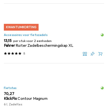
KWANTUMKORTING
Accessoires voor fietszadels
EUR
13,15
per stuk voor 2 eenheden
Fahrer
Ruiter Zadelbeschermingskap XL
8
Fietstas
EUR
70,27
KlickFix
Contour Magnum
6 l, Zadeltas