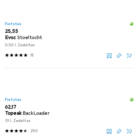
Fietstas
EUR
25,55
Evoc
Stoeltocht
0.50 l, Zadeltas
15
Fietstas
EUR
62,17
Topeak
BackLoader
10 l, Zadeltas
250