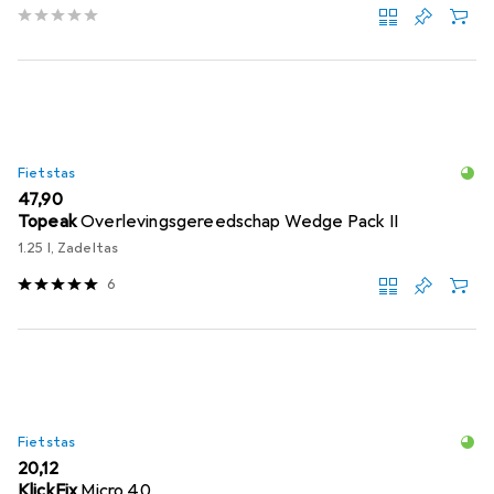
Fietstas
EUR
47,90
Topeak
Overlevingsgereedschap Wedge Pack II
1.25 l, Zadeltas
6
Fietstas
EUR
20,12
KlickFix
Micro 40