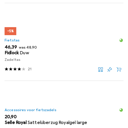
−5%
Fietstas
EUR
EUR
46,39
was
48,90
Fidlock
Duw
Zadeltas
21
Accessoires voor fietszadels
EUR
20,90
Selle Royal
Sattelüberzug Royalgel large