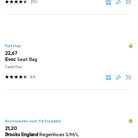
250
Fietstas
EUR
22,67
Evoc
Seat Bag
Zadeltas
84
Accessoires voor fietszadels
EUR
21,20
Brooks England
Regenhoes S/M/L