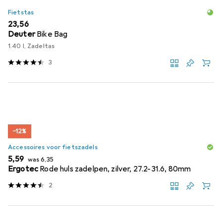
Fietstas
EUR
23,56
Deuter
Bike Bag
1.40 l, Zadeltas
3
−12%
Accessoires voor fietszadels
EUR
EUR
5,59
was
6,35
Ergotec
Rode huls zadelpen, zilver, 27.2-31.6, 80mm
2