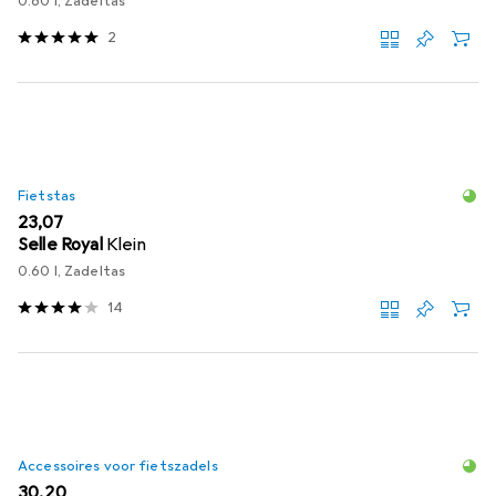
0.60 l, Zadeltas
2
Fietstas
EUR
23,07
Selle Royal
Klein
0.60 l, Zadeltas
14
Accessoires voor fietszadels
EUR
30,20