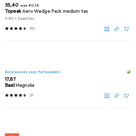
EUR
EUR
35,40
was
40,14
Topeak
Aero Wedge Pack medium tas
0.80 l, Zadeltas
90
Accessoires voor fietszadels
EUR
17,87
Basil
Magnolia
31