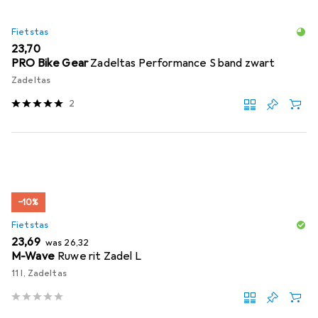
Fietstas
EUR
23,70
PRO Bike Gear
Zadeltas Performance S band zwart
Zadeltas
2
−10%
Fietstas
EUR
EUR
23,69
was
26,32
M-Wave
Ruwe rit Zadel L
11 l, Zadeltas