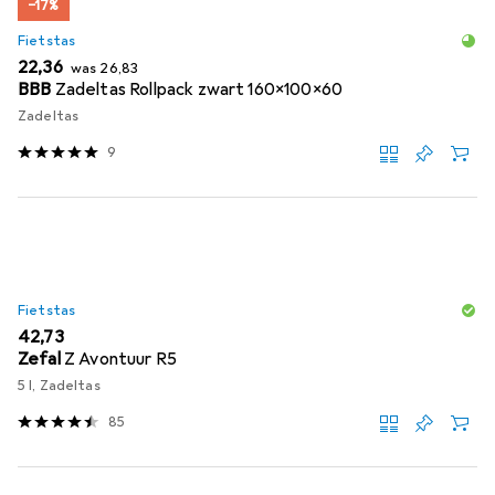
−17%
Fietstas
EUR
EUR
22,36
was
26,83
BBB
Zadeltas Rollpack zwart 160x100x60
Zadeltas
9
Fietstas
EUR
42,73
Zefal
Z Avontuur R5
5 l, Zadeltas
85