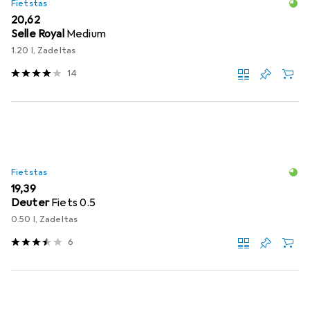
Fietstas
EUR
20,62
Selle Royal
Medium
1.20 l, Zadeltas
14
Fietstas
EUR
19,39
Deuter
Fiets 0.5
0.50 l, Zadeltas
6