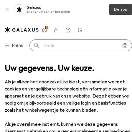
Galaxus
De app
Sneller vinden en bestellen
Instellingen
Klantenaccount
Produktvergelijking
Verlanglijstje
Winkelmandje
Categorie navigatie
Menu
Zoek op
ssoires
Uw gegevens. Uw keuze.
Fietszadel
PRO Bike Gear Turnix CrMo
Accessoires
EUR
82,51
Als je alleen het noodzakelijke kiest, verzamelen we met
PRO Bike Gear
Turnix CrMo
cookies en vergelijkbare technologieën informatie over je
apparaat en je gebruik van onze website. Deze hebben we
nodig om je bijvoorbeeld een veilige login en basisfuncties
zoals het winkelwagentje te kunnen bieden.
Accessoires voor PRO Bike Gear
Turnix CrMo
Als je overal mee instemt, kunnen we deze gegevens
daarnaast gebruiken om je gepersonaliseerde aanbiedingen