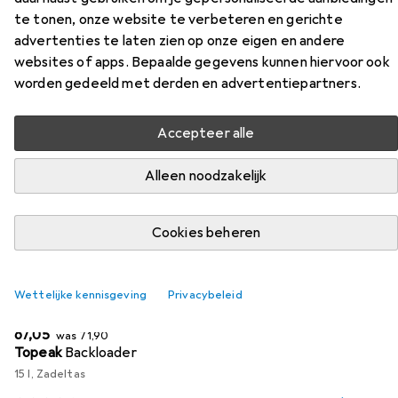
Vind passende accessoires voor de PRO Bike Gear Turnix
te tonen, onze website te verbeteren en gerichte
CrMo uit de categorieën Fietstas en Accessoires voor
advertenties te laten zien op onze eigen en andere
fietszadels.
websites of apps. Bepaalde gegevens kunnen hiervoor ook
worden gedeeld met derden en advertentiepartners.
Populair
Fietstas
Accessoires Voor Fietszadels
PRO B
Accepteer alle
Relevantie
Alleen noodzakelijk
Productlijst
Cookies beheren
−7%
Wettelijke kennisgeving
Privacybeleid
Fietstas
EUR
EUR
67,05
was
71,90
Topeak
Backloader
15 l, Zadeltas