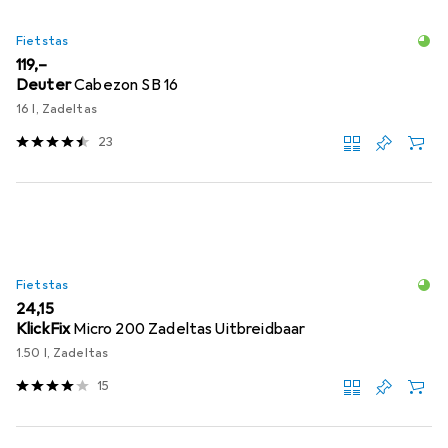
Fietstas
EUR
119,–
Deuter
Cabezon SB 16
16 l, Zadeltas
23
Fietstas
EUR
24,15
KlickFix
Micro 200 Zadeltas Uitbreidbaar
1.50 l, Zadeltas
15