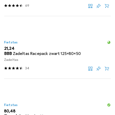
69
Fietstas
EUR
21,24
BBB
Zadeltas Racepack zwart 125x80x50
Zadeltas
34
Fietstas
EUR
80,48