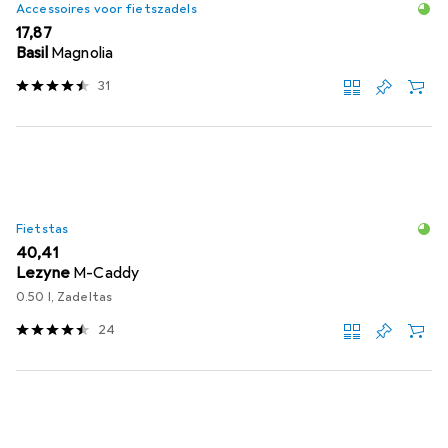
Accessoires voor fietszadels
EUR
17,87
Basil
Magnolia
31
Fietstas
EUR
40,41
Lezyne
M-Caddy
0.50 l, Zadeltas
24