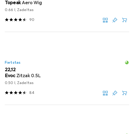
Topeak
Aero Wig
0.66 l, Zadeltas
90
Fietstas
EUR
22,12
Evoc
Zitzak 0.5L
0.50 l, Zadeltas
84