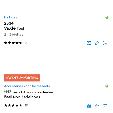
Fietstas
EUR
25,14
Vaude
Tool
2 l, Zadeltas
9
KWANTUMKORTING
Accessoires voor fietszadels
EUR
11,12
per stuk voor 2 eenheden
Basil
Noir Zadelhoes
10