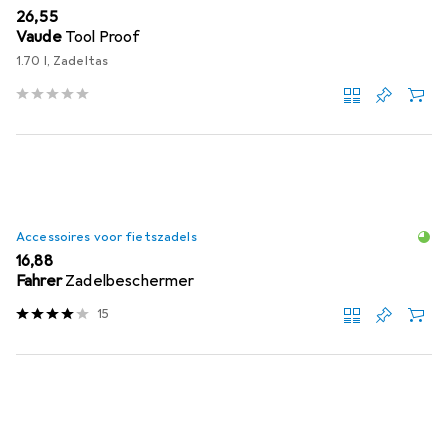
EUR
26,55
Vaude
Tool Proof
1.70 l, Zadeltas
Accessoires voor fietszadels
EUR
16,88
Fahrer
Zadelbeschermer
15