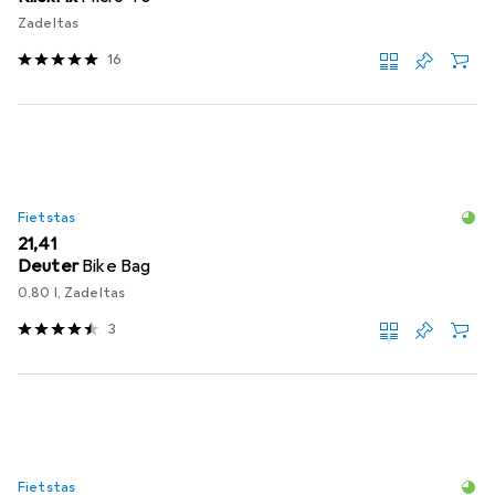
Zadeltas
16
Fietstas
EUR
21,41
Deuter
Bike Bag
0.80 l, Zadeltas
3
Fietstas