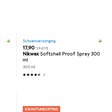
Schoenverzorging
EUR
EUR
17,90
59,67
/
1l
Nikwax
Softshell Proof Spray 300
ml
300 ml
2
KWANTUMKORTING