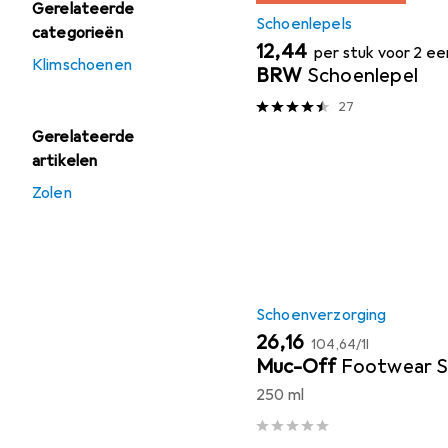
Gerelateerde
Schoenlepels
categorieën
EUR
12,44
per stuk voor 2 e
Klimschoenen
BRW
Schoenlepel
27
Gerelateerde
artikelen
Zolen
Schoenverzorging
EUR
EUR
26,16
104,64
/
1l
Muc-Off
Footwear S
250 ml