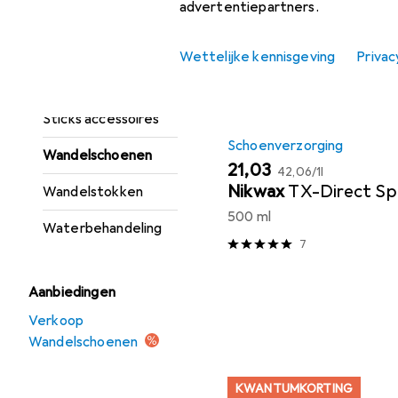
advertentiepartners.
lucht
Productlijst
Rugzak
Wettelijke kennisgeving
Privac
Rugzak accessoires
Sticks accessoires
Schoenverzorging
Wandelschoenen
EUR
EUR
21,03
42,06
/
1l
Nikwax
TX-Direct Sp
Wandelstokken
500 ml
Waterbehandeling
7
Aanbiedingen
Verkoop
Wandelschoenen
KWANTUMKORTING