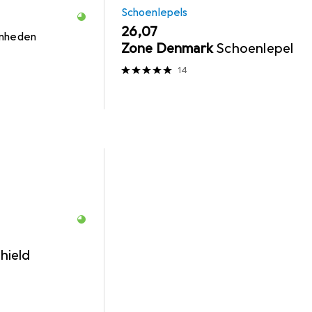
Schoenlepels
EUR
26,07
enheden
Zone Denmark
Schoenlepel
14
hield