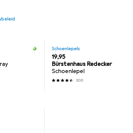
ybeleid
Schoenlepels
EUR
19,95
ray
Bürstenhaus Redecker
Schoenlepel
300