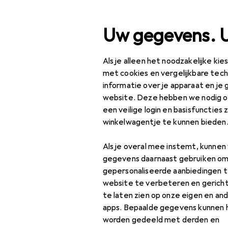
Zoek op
Uw gegevens. 
Als je alleen het noodzakelijke ki
Categorie navigatie
Productassortiment
Sp
Productassortiment
met cookies en vergelijkbare tec
informatie over je apparaat en je 
Sport
website. Deze hebben we nodig om
EU
25
een veilige login en basisfuncties 
Sa
Buiten
winkelwagentje te kunnen bieden
42
Wandelen
Als je overal mee instemt, kunne
Accessoires voor
gegevens daarnaast gebruiken om
drinkflessen
gepersonaliseerde aanbiedingen t
Accessoires
website te verbeteren en gerich
Drinkfles +
te laten zien op onze eigen en an
thermosfles
Vind passende accessoires
apps. Bepaalde gegevens kunnen 
worden gedeeld met derden en
Navigatie in de open
Sorteren op
:
Relevantie