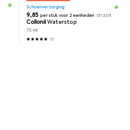
Schoenverzorging
EUR
EUR
9,85
per stuk voor 2 eenheden
131,33
/
1l
Collonil
Waterstop
75 ml
12