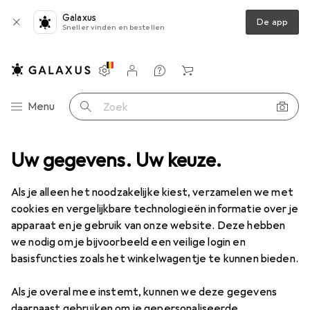
Galaxus
De app
Sneller vinden en bestellen
Instellingen
Klantenaccount
Produktvergelijking
Verlanglijstje
Winkelmandje
Categorie navigatie
Menu
Zoek op
Uw gegevens. Uw keuze.
Paardensport
Paardrijkleding
Rijlaarzen
Covalliero Oslo
Als je alleen het noodzakelijke kiest, verzamelen we met
cookies en vergelijkbare technologieën informatie over je
1 Afbeelding
apparaat en je gebruik van onze website. Deze hebben
EUR
48,21
we nodig om je bijvoorbeeld een veilige login en
Covalliero
Oslo
basisfuncties zoals het winkelwagentje te kunnen bieden.
36
Als je overal mee instemt, kunnen we deze gegevens
daarnaast gebruiken om je gepersonaliseerde
Prijs in EUR inclusief BTW