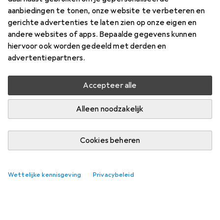
aanbiedingen te tonen, onze website te verbeteren en
gerichte advertenties te laten zien op onze eigen en
Merk
Waarderingscijfers
andere websites of apps. Bepaalde gegevens kunnen
Meer van Covalliero
1
hiervoor ook worden gedeeld met derden en
advertentiepartners.
Levering tussen do, 20/8 en vr, 28/8
8 stuk op voorraad bij leverancier
Accepteer alle
Laat me weten als dit product eerder beschikbaar is
Alleen noodzakelijk
In winkelmandje
Cookies beheren
Vergelijk
In verlanglijstje
Wettelijke kennisgeving
Privacybeleid
gratis verzending