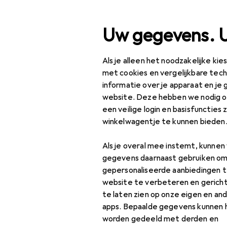
Zoek op
Uw gegevens. 
Als je alleen het noodzakelijke ki
Categorie navigatie
Productassortiment
Klussen 
Productassortiment
met cookies en vergelijkbare tec
informatie over je apparaat en je 
Klussen + Tuin
website. Deze hebben we nodig om
een veilige login en basisfuncties 
Bouwen + Renoveren
winkelwagentje te kunnen bieden
Hardware
Als je overal mee instemt, kunne
Bevestigingstechnologie
gegevens daarnaast gebruiken om
gepersonaliseerde aanbiedingen t
Houtverbindingen
website te verbeteren en gerich
te laten zien op onze eigen en an
Klinknagels
apps. Bepaalde gegevens kunnen 
Moeren + sluitringen
worden gedeeld met derden en