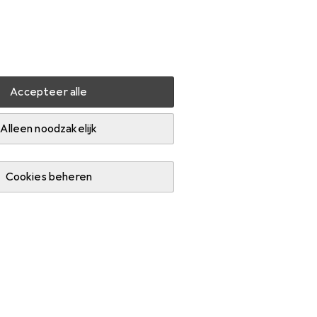
Instellingen
Klantenaccount
Produktvergelijking
Verlanglijstje
Winkelmandje
Inloggen
Accepteer alle
echnologie
Schroeven
Amf T-bout
Accessoires
Alleen noodzakelijk
Cookies beheren