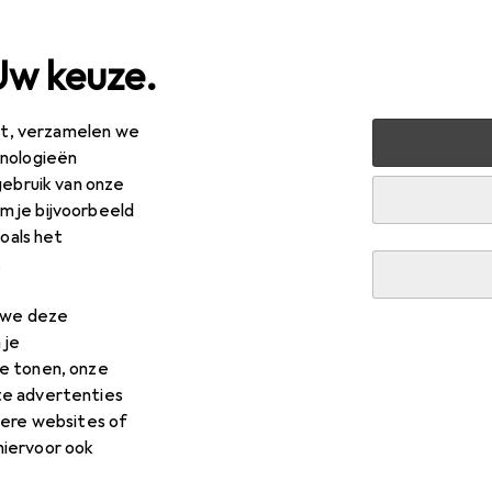
Uw keuze.
est, verzamelen we
+ Tuin
Bouwen + Renoveren
Hardware
Bevestigingst
hnologieën
gebruik van onze
 je bijvoorbeeld
zoals het
.
n we deze
 je
e tonen, onze
te advertenties
dere websites of
hiervoor ook