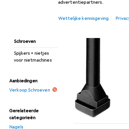
advertentiepartners.
Muurpluggen
EU
15,
Nagels
Wettelijke kennisgeving
Privac
Am
Schroef Accessoires
Schroeven
Spijkers + nietjes
voor nietmachines
Aanbiedingen
Verkoop Schroeven
Gerelateerde
categorieën
Nagels