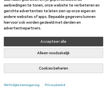
aanbiedingen te tonen, onze website te verbeteren en
Accessoires voor Bachmann
gerichte advertenties te laten zien op onze eigen en
andere websites of apps. Bepaalde gegevens kunnen
Pannenkopschroeven van
hiervoor ook worden gedeeld met derden en
messing
advertentiepartners.
Vind bijpassende accessoires voor de Bachmann
Accepteer alle
Pannenkopschroeven van messing.
Relevantie
Alleen noodzakelijk
Productlijst
Geen producten gevonden
Cookies beheren
Wettelijke kennisgeving
Privacybeleid