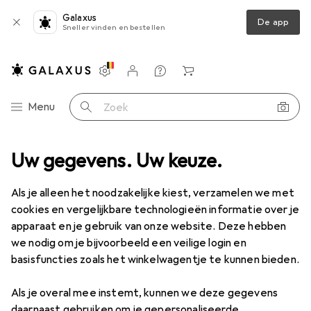
Galaxus
De app
Sneller vinden en bestellen
Instellingen
Klantenaccount
Produktvergelijking
Verlanglijstje
Winkelmandje
Categorie navigatie
Menu
Zoek op
even
Uw gegevens. Uw keuze.
Bachmann Pannenkopschroeven van messing
Accessoires
Als je alleen het noodzakelijke kiest, verzamelen we met
cookies en vergelijkbare technologieën informatie over je
EUR
EUR
15,52
15,52
/
1Pcs.
Bachmann
Pannenkopschroeven van
apparaat en je gebruik van onze website. Deze hebben
messing
we nodig om je bijvoorbeeld een veilige login en
1 Schroef per stuk
basisfuncties zoals het winkelwagentje te kunnen bieden.
Als je overal mee instemt, kunnen we deze gegevens
daarnaast gebruiken om je gepersonaliseerde