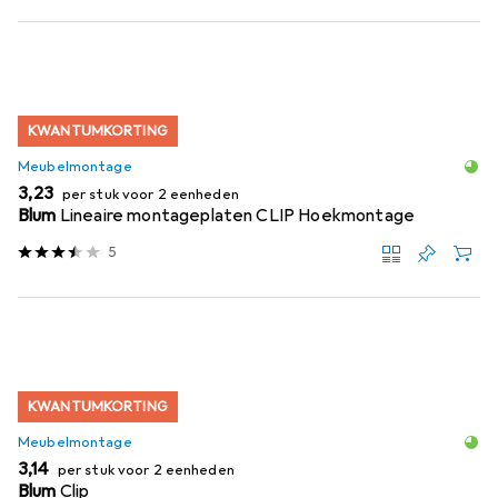
KWANTUMKORTING
Meubelmontage
EUR
3,23
per stuk voor 2 eenheden
Blum
Lineaire montageplaten CLIP Hoekmontage
5
KWANTUMKORTING
Meubelmontage
EUR
3,14
per stuk voor 2 eenheden
Blum
Clip