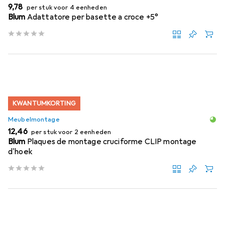
EUR
9,78
per stuk voor 4 eenheden
Blum
Adattatore per basette a croce +5°
KWANTUMKORTING
Meubelmontage
EUR
12,46
per stuk voor 2 eenheden
Blum
Plaques de montage cruciforme CLIP montage
d'hoek