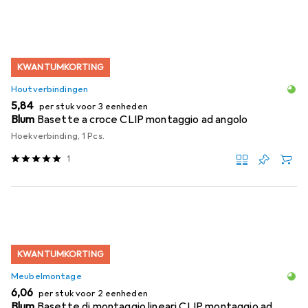
KWANTUMKORTING
Houtverbindingen
EUR
5,84
per stuk voor 3 eenheden
Blum
Basette a croce CLIP montaggio ad angolo
Hoekverbinding, 1 Pcs.
1
KWANTUMKORTING
Meubelmontage
EUR
6,06
per stuk voor 2 eenheden
Blum
Basette di montaggio lineari CLIP montaggio ad