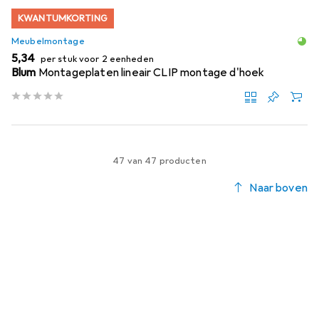
KWANTUMKORTING
Meubelmontage
EUR
5,34
per stuk voor 2 eenheden
Blum
Montageplaten lineair CLIP montage d'hoek
47 van 47 producten
Naar boven