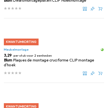
Blum
Dwarsmontageplaten CLIP Hoekmontage
KWANTUMKORTING
Meubelmontage
EUR
3,29
per stuk voor 2 eenheden
Blum
Plaques de montage cruciforme CLIP montage
d'hoek
KWANTUMKORTING