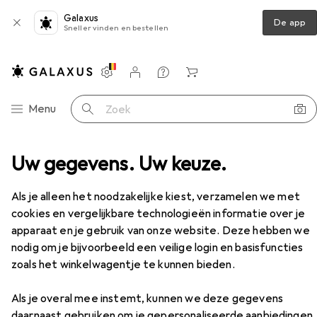
Galaxus
De app
Sneller vinden en bestellen
Instellingen
Klantenaccount
Produktvergelijking
Verlanglijstje
Winkelmandje
Categorie navigatie
Menu
Zoek op
ubelmontage
Uw gegevens. Uw keuze.
Meubelmontage
Blum Potband
Accessoires
Als je alleen het noodzakelijke kiest, verzamelen we met
EUR
11,45
per stuk voor 2 eenheden
cookies en vergelijkbare technologieën informatie over je
Blum
Potband
apparaat en je gebruik van onze website. Deze hebben we
nodig om je bijvoorbeeld een veilige login en basisfuncties
zoals het winkelwagentje te kunnen bieden.
Als je overal mee instemt, kunnen we deze gegevens
Accessoires voor Blum Potband
daarnaast gebruiken om je gepersonaliseerde aanbiedingen