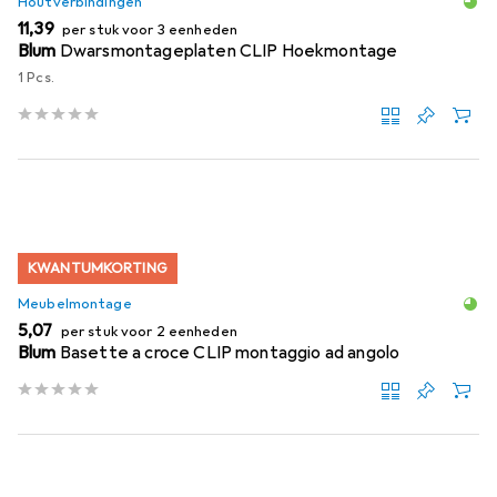
Houtverbindingen
EUR
11,39
per stuk voor 3 eenheden
Blum
Dwarsmontageplaten CLIP Hoekmontage
1 Pcs.
KWANTUMKORTING
Meubelmontage
EUR
5,07
per stuk voor 2 eenheden
Blum
Basette a croce CLIP montaggio ad angolo