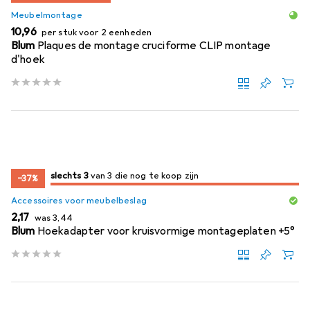
Meubelmontage
EUR
10,96
per stuk voor 2 eenheden
Blum
Plaques de montage cruciforme CLIP montage
d'hoek
3
3
slechts 3
/ 3
/ 3 te koop zijn
van 3 die nog te koop zijn
−37%
Accessoires voor meubelbeslag
EUR
EUR
2,17
was
3,44
Blum
Hoekadapter voor kruisvormige montageplaten +5°