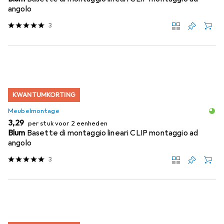
angolo
3
KWANTUMKORTING
Meubelmontage
EUR
3,29
per stuk voor 2 eenheden
Blum
Basette di montaggio lineari CLIP montaggio ad
angolo
3