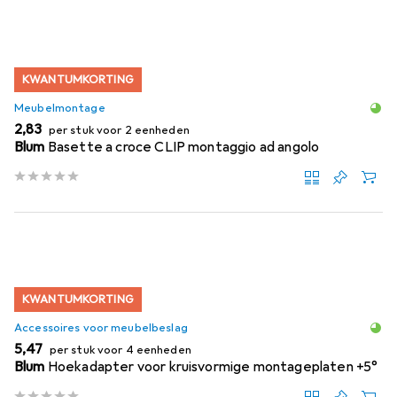
KWANTUMKORTING
Meubelmontage
EUR
2,83
per stuk voor 2 eenheden
Blum
Basette a croce CLIP montaggio ad angolo
KWANTUMKORTING
Accessoires voor meubelbeslag
EUR
5,47
per stuk voor 4 eenheden
Blum
Hoekadapter voor kruisvormige montageplaten +5°