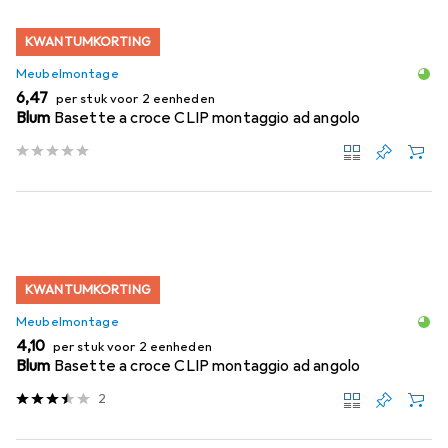
KWANTUMKORTING
Meubelmontage
EUR
6,47
per stuk voor 2 eenheden
Blum
Basette a croce CLIP montaggio ad angolo
KWANTUMKORTING
Meubelmontage
EUR
4,10
per stuk voor 2 eenheden
Blum
Basette a croce CLIP montaggio ad angolo
2