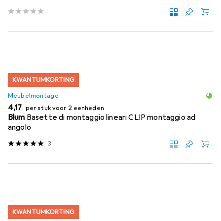
KWANTUMKORTING
Meubelmontage
EUR
4,17
per stuk voor 2 eenheden
Blum
Basette di montaggio lineari CLIP montaggio ad
angolo
3
KWANTUMKORTING