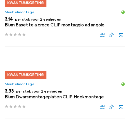
KWANTUMKORTING
Meubelmontage
EUR
3,14
per stuk voor 2 eenheden
Blum
Basette a croce CLIP montaggio ad angolo
KWANTUMKORTING
Meubelmontage
EUR
3,33
per stuk voor 2 eenheden
Blum
Dwarsmontageplaten CLIP Hoekmontage