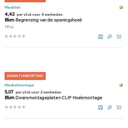
Meubilair
EUR
4,42
per stuk voor 4 eenheden
Blum
Begrenzing van de openingshoek
1 Pcs.
KWANTUMKORTING
Meubelmontage
EUR
5,07
per stuk voor 2 eenheden
Blum
Dwarsmontageplaten CLIP Hoekmontage