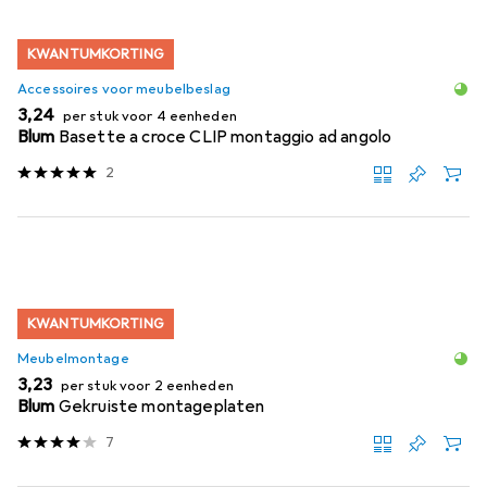
KWANTUMKORTING
Accessoires voor meubelbeslag
EUR
3,24
per stuk voor 4 eenheden
Blum
Basette a croce CLIP montaggio ad angolo
2
KWANTUMKORTING
Meubelmontage
EUR
3,23
per stuk voor 2 eenheden
Blum
Gekruiste montageplaten
7