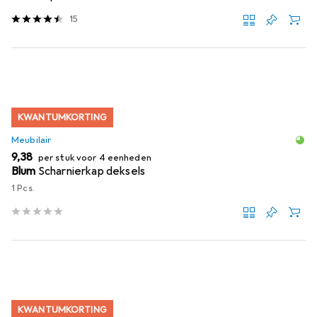
15
KWANTUMKORTING
Meubilair
EUR
9,38
per stuk voor 4 eenheden
Blum
Scharnierkap deksels
1 Pcs.
KWANTUMKORTING