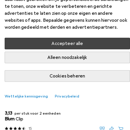
te tonen, onze website te verbeteren en gerichte
Vind passende accessoires voor de Blum Potband uit de
advertenties te laten zien op onze eigen en andere
categorieën Meubelmontage, Accessoires voor
websites of apps. Bepaalde gegevens kunnen hiervoor ook
meubelbeslag en Houtverbindingen.
worden gedeeld met derden en advertentiepartners.
Accepteer alle
Populair
Meubelmontage
Accessoires Voor Meubelbeslag
Alleen noodzakelijk
Relevantie
Productlijst
Cookies beheren
Wettelijke kennisgeving
Privacybeleid
KWANTUMKORTING
Meubelmontage
EUR
3,13
per stuk voor 2 eenheden
Blum
Clip
15