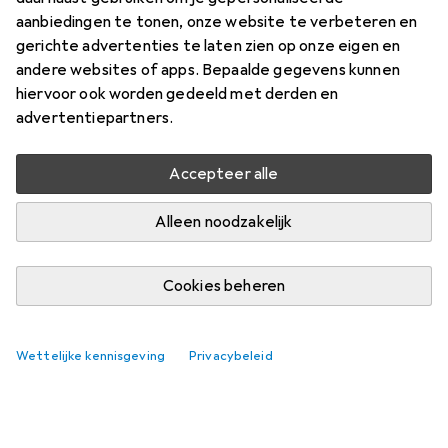
aanbiedingen te tonen, onze website te verbeteren en
Vind bijpassende accessoires voor de Bosch Home &
gerichte advertenties te laten zien op onze eigen en
Garden Indego M+ 700.
andere websites of apps. Bepaalde gegevens kunnen
hiervoor ook worden gedeeld met derden en
Relevantie
advertentiepartners.
Productlijst
Geen producten gevonden
Accepteer alle
Alleen noodzakelijk
Cookies beheren
Wettelijke kennisgeving
Privacybeleid