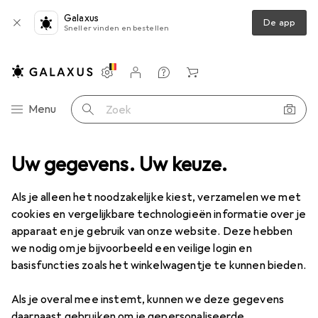
Galaxus
De app
Sneller vinden en bestellen
Instellingen
Klantenaccount
Produktvergelijking
Verlanglijstje
Winkelmandje
Categorie navigatie
Menu
Zoek op
botmaaier
Uw gegevens. Uw keuze.
Bosch Home & Garden Indego M+ 700
Accessoires
EUR
604,48
Als je alleen het noodzakelijke kiest, verzamelen we met
Bosch Home & Garden
Indego M+ 700
cookies en vergelijkbare technologieën informatie over je
700 m²
apparaat en je gebruik van onze website. Deze hebben
we nodig om je bijvoorbeeld een veilige login en
basisfuncties zoals het winkelwagentje te kunnen bieden.
Accessoires voor Bosch Home &
Als je overal mee instemt, kunnen we deze gegevens
Garden Indego M+ 700
daarnaast gebruiken om je gepersonaliseerde