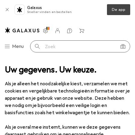
Galaxus
De app
Sneller vinden en bestellen
Instellingen
Klantenaccount
Produktvergelijking
Verlanglijstje
Winkelmandje
Categorie navigatie
Menu
Zoek op
 gereedschap
Uw gegevens. Uw keuze.
Multimeter
Hobbes Kabeltester
Accessoires
Als je alleen het noodzakelijke kiest, verzamelen we met
cookies en vergelijkbare technologieën informatie over je
apparaat en je gebruik van onze website. Deze hebben
we nodig om je bijvoorbeeld een veilige login en
EUR
59,64
basisfuncties zoals het winkelwagentje te kunnen bieden.
Hobbes
Kabeltester
Kabeltester
Als je overal mee instemt, kunnen we deze gegevens
daarnaast gebruiken om je gepersonaliseerde