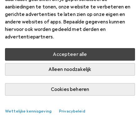
aanbiedingen te tonen, onze website te verbeteren en
gerichte advertenties te laten zien op onze eigen en
andere websites of apps. Bepaalde gegevens kunnen
hiervoor ook worden gedeeld met derden en
advertentiepartners.
Accessoires voor Hobbes
Accepteer alle
Kabeltester
Alleen noodzakelijk
Vind bijpassende accessoires voor de Hobbes
Kabeltester.
Cookies beheren
Relevantie
Productlijst
Wettelijke kennisgeving
Privacybeleid
Geen producten gevonden