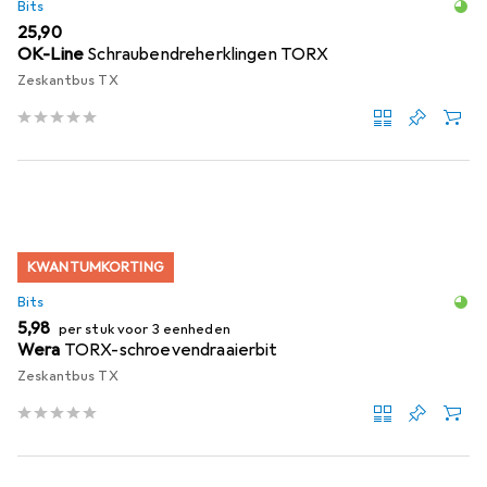
Bits
EUR
25,90
OK-Line
Schraubendreherklingen TORX
Zeskantbus TX
KWANTUMKORTING
Bits
EUR
5,98
per stuk voor 3 eenheden
Wera
TORX-schroevendraaierbit
Zeskantbus TX