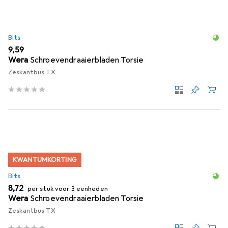
Bits
EUR
9,59
Wera
Schroevendraaierbladen Torsie
Zeskantbus TX
KWANTUMKORTING
Bits
EUR
8,72
per stuk voor 3 eenheden
Wera
Schroevendraaierbladen Torsie
Zeskantbus TX