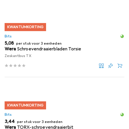
KWANTUMKORTING
Bits
EUR
5,08
per stuk voor 3 eenheden
Wera
Schroevendraaierbladen Torsie
Zeskantbus TX
KWANTUMKORTING
Bits
EUR
3,44
per stuk voor 3 eenheden
Wera
TORX-schroevendraaierbit