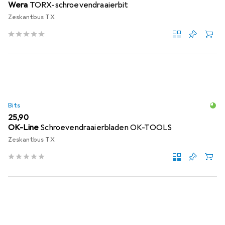
Wera
TORX-schroevendraaierbit
Zeskantbus TX
Bits
EUR
25,90
OK-Line
Schroevendraaierbladen OK-TOOLS
Zeskantbus TX