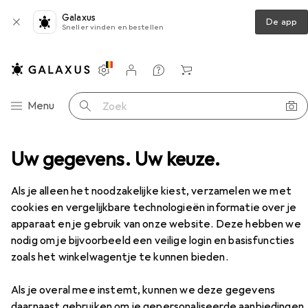
Galaxus
De app
Sneller vinden en bestellen
Instellingen
Klantenaccount
Produktvergelijking
Verlanglijstje
Winkelmandje
Categorie navigatie
Menu
Zoek op
pax Senkmultikopf T-Star Plus T20 Vollgewinde Wirox
Uw gegevens. Uw keuze.
Accessoires
EUR
EUR
17,93
0,09
/
1Pcs.
Als je alleen het noodzakelijke kiest, verzamelen we met
Spax
Senkmultikopf T-Star Plus T20
cookies en vergelijkbare technologieën informatie over je
Vollgewinde Wirox
apparaat en je gebruik van onze website. Deze hebben we
200 Schroeven per stuk
nodig om je bijvoorbeeld een veilige login en basisfuncties
zoals het winkelwagentje te kunnen bieden.
Accessoires voor Spax
Als je overal mee instemt, kunnen we deze gegevens
Senkmultikopf T-Star Plus T20
daarnaast gebruiken om je gepersonaliseerde aanbiedingen