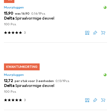
Muurpluggen
EUR
EUR
EUR
15,90
was
16,90
0,16
/
1Pcs.
Delta
Spiraalvormige deuvel
100 Pcs.
3
KWANTUMKORTING
Muurpluggen
EUR
EUR
12,72
per stuk voor 3 eenheden
0,13
/
1Pcs.
Delta
Spiraalvormige deuvel
100 Pcs.
3