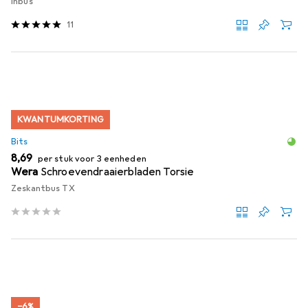
Inbus
11
KWANTUMKORTING
Bits
EUR
8,69
per stuk voor 3 eenheden
Wera
Schroevendraaierbladen Torsie
Zeskantbus TX
−6%