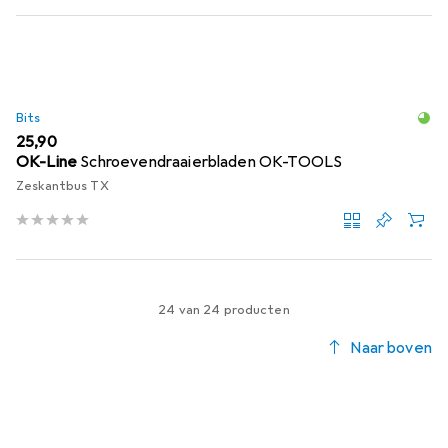
Bits
EUR
25,90
OK-Line
Schroevendraaierbladen OK-TOOLS
Zeskantbus TX
24 van 24 producten
Naar boven