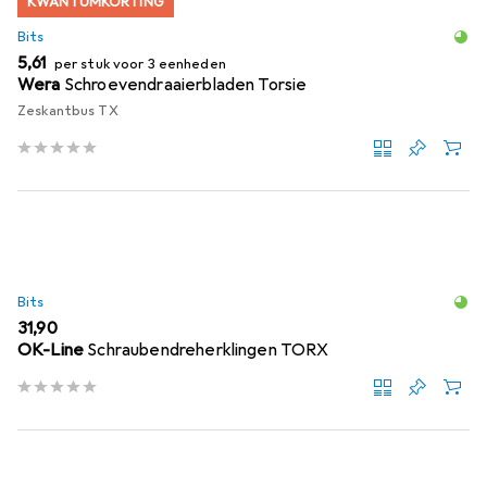
KWANTUMKORTING
Bits
EUR
5,61
per stuk voor 3 eenheden
Wera
Schroevendraaierbladen Torsie
Zeskantbus TX
Bits
EUR
31,90
OK-Line
Schraubendreherklingen TORX