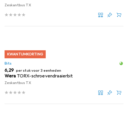
Zeskantbus TX
KWANTUMKORTING
Bits
EUR
6,29
per stuk voor 3 eenheden
Wera
TORX-schroevendraaierbit
Zeskantbus TX