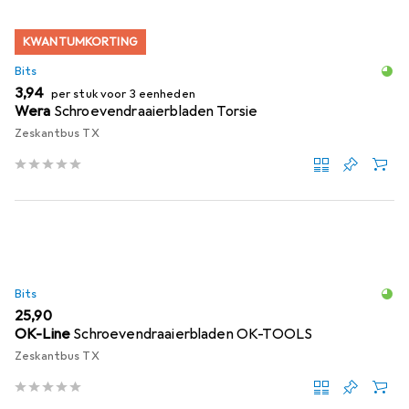
KWANTUMKORTING
Bits
EUR
3,94
per stuk voor 3 eenheden
Wera
Schroevendraaierbladen Torsie
Zeskantbus TX
Bits
EUR
25,90
OK-Line
Schroevendraaierbladen OK-TOOLS
Zeskantbus TX