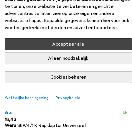
te tonen, onze website te verbeteren en gerichte
Vollgewinde Wirox
advertenties te laten zien op onze eigen en andere
websites of apps. Bepaalde gegevens kunnen hiervoor ook
Vind passende accessoires voor de Spax Senkmultikopf T-
worden gedeeld met derden en advertentiepartners.
Star Plus T20 Vollgewinde Wirox uit de categorieën Bits
en Muurpluggen.
Accepteer alle
Alleen noodzakelijk
Populair
Bits
Muurpluggen
Relevantie
Cookies beheren
Productlijst
Wettelijke kennisgeving
Privacybeleid
Bits
EUR
18,43
Wera
889/4/1 K Rapidaptor Universeel