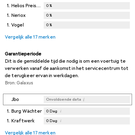
1.
Helios Preisser
0
%
1.
Neriox
0
%
1.
Vogel
0
%
Vergelijk alle 17 merken
Garantieperiode
Dit is de gemiddelde tijd die nodig is om een voertuig te
verwerken vanaf de aankomst in het servicecentrum tot
de terugkeer ervan in werkdagen.
Bron: Galaxus
i
Jbo
Onvoldoende data
1.
Burg Wächter
i
0
Dag
1.
Kraftwerk
i
0
Dag
i
i
Onvoldoende data
Onvoldoende data
Vergelijk alle 17 merken