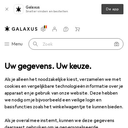
Galaxus
De app
Sneller vinden en bestellen
Instellingen
Klantenaccount
Produktvergelijking
Verlanglijstje
Winkelmandje
Categorie navigatie
Menu
Zoek op
s
Uw gegevens. Uw keuze.
Meetinstrument
Meter
Jbo Schroefdraadpluggenmeter
Als je alleen het noodzakelijke kiest, verzamelen we met
cookies en vergelijkbare technologieën informatie over je
8 afbeeldingen
apparaat en je gebruik van onze website. Deze hebben
we nodig om je bijvoorbeeld een veilige login en
EUR
73,25
basisfuncties zoals het winkelwagentje te kunnen bieden.
Jbo
Schroefdraadpluggenmeter
Als je overal mee instemt, kunnen we deze gegevens
Prijs in EUR inclusief BTW
daarnaast gebruiken om je gepersonaliseerde