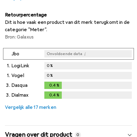
Retourpercentage
Dit is hoe vaak een product van dit merk terugkomt in de
categorie "Meter".
Bron: Galaxus
i
Jbo
Onvoldoende data
1.
LogiLink
0
%
1.
Vogel
0
%
3.
Dasqua
0,4
%
0,4
%
3.
Dialmax
0,4
%
0,4
%
Vergelijk alle 17 merken
Vragen over dit product
0