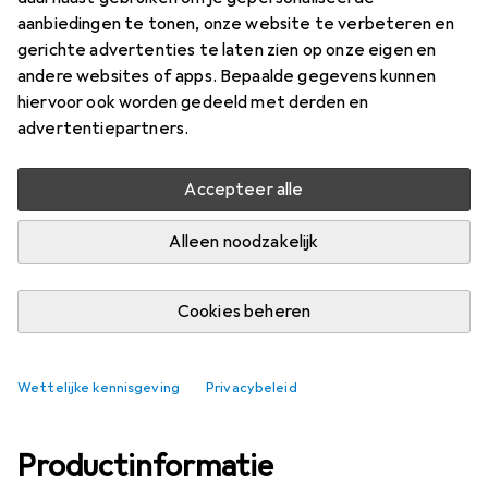
aanbiedingen te tonen, onze website te verbeteren en
Merk
Waarderingscijfers
gerichte advertenties te laten zien op onze eigen en
Meer van Jbo
andere websites of apps. Bepaalde gegevens kunnen
hiervoor ook worden gedeeld met derden en
advertentiepartners.
Levering tussen do, 13/8 en ma, 17/8
Slechts 4 stuk op voorraad bij leverancier
Accepteer alle
In winkelmandje
Alleen noodzakelijk
Vergelijk
In verlanglijstje
Cookies beheren
gratis verzending
Wettelijke kennisgeving
Privacybeleid
Productinformatie