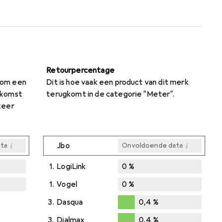
Retourpercentage
s om een
Dit is hoe vaak een product van dit merk
nkomst
terugkomt in de categorie "Meter".
keer
i
i
Jbo
ta
Onvoldoende data
1.
LogiLink
0
%
1.
Vogel
0
%
i
i
ta
ta
3.
Dasqua
0,4
%
0,4
%
3.
Dialmax
0,4
%