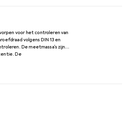
orpen voor het controleren van
hroefdraad volgens DIN 13 en
ntroleren. De meetmassa's zijn
tentie. De
en weerstand onder
oductie en kwaliteitsborging,
 dan M40 worden de goed- en
raadgrensmeetstaaf is een
le nastreven.