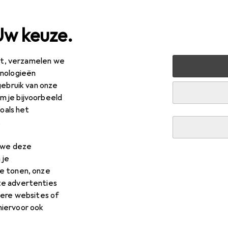
Uw keuze.
est, verzamelen we
ussen + Tuin
Machines + Werkplaats
Meetinstrument
hnologieën
gebruik van onze
 je bijvoorbeeld
zoals het
.
n we deze
 je
e tonen, onze
te advertenties
dere websites of
hiervoor ook