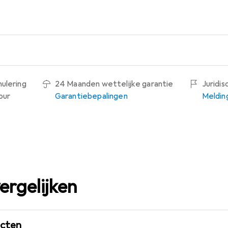
nulering
24 Maanden wettelijke garantie
Juridi
our
Garantiebepalingen
Meldin
ergelijken
ucten