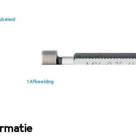
ybeleid
1 Afbeelding
ormatie