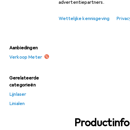
advertentiepartners.
Meter
Schraapgereedschap
Wettelijke kennisgeving
Privac
Waterpas
Aanbiedingen
Verkoop Meter
Gerelateerde
categorieën
Lijnlaser
Linialen
Productinf