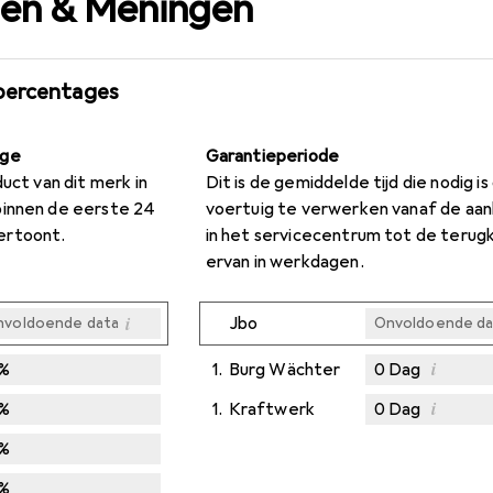
gen & Meningen
percentages
age
Garantieperiode
duct van dit merk in
Dit is de gemiddelde tijd die nodig i
binnen de eerste 24
voertuig te verwerken vanaf de aa
ertoont.
in het servicecentrum tot de terug
ervan in werkdagen.
i
Jbo
nvoldoende data
Onvoldoende da
i
%
1.
Burg Wächter
0
Dag
i
%
1.
Kraftwerk
0
Dag
Onvoldoende da
Onvoldoende da
%
%