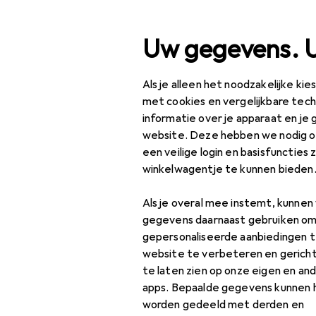
Zoek op
Uw gegevens. 
Als je alleen het noodzakelijke ki
Categorie navigatie
Productassortiment
Kl
Productassortiment
met cookies en vergelijkbare tec
informatie over je apparaat en je 
Klussen + Tuin
website. Deze hebben we nodig om
een veilige login en basisfuncties 
Machines +
winkelwagentje te kunnen bieden
Werkplaats
Als je overal mee instemt, kunne
Meetinstrument
gegevens daarnaast gebruiken om
Lengte
gepersonaliseerde aanbiedingen t
meetinstrument
website te verbeteren en gerich
te laten zien op onze eigen en an
Meetklok +
apps. Bepaalde gegevens kunnen 
micrometer
worden gedeeld met derden en