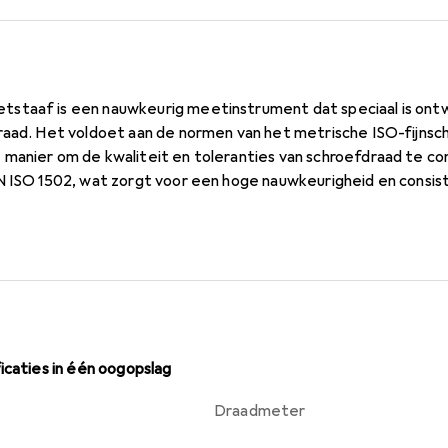
staaf is een nauwkeurig meetinstrument dat speciaal is ontw
raad. Het voldoet aan de normen van het metrische ISO-fijnsc
manier om de kwaliteit en toleranties van schroefdraad te co
N ISO 1502, wat zorgt voor een hoge nauwkeurigheid en consis
s gemaakt van hoogwaardig meetstaal, wat de duurzaamheid 
heden waarborgt. Dit gereedschap is bijzonder nuttig in de pr
efmassa's van cruciaal belang zijn. Voor schroefdraad groter
jk geleverd, wat een flexibele hantering mogelijk maakt. De d
oor professionals die de hoogste normen in schroefdraadcontro
icaties in één oogopslag
Draadmeter