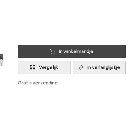
Levering tussen do, 13/8 en ma, 17/8
Slechts 2 stuk op voorraad bij leverancier
In winkelmandje
Vergelijk
In verlanglijstje
gratis verzending