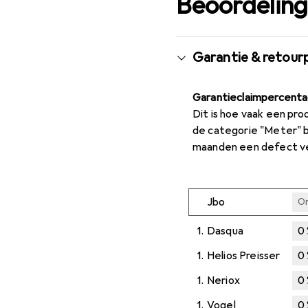
Beoordelin
Garantie & retour
Garantieclaimpercent
Dit is hoe vaak een pro
de categorie "Meter" 
maanden een defect v
Jbo
O
1.
Dasqua
0
1.
Helios Preisser
0
1.
Neriox
0
1.
Vogel
0