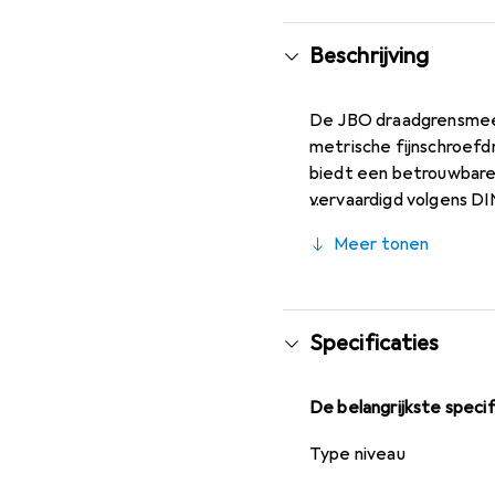
Beschrijving
De JBO draadgrensmeet
metrische fijnschroefd
biedt een betrouwbare 
vervaardigd volgens DI
draadgrensmeetstaaf i
Meer tonen
verschillende omstandig
waar nauwkeurige schro
afkeurzijde afzonderli
onmisbaar hulpmiddel v
Specificaties
De belangrijkste specif
Type niveau