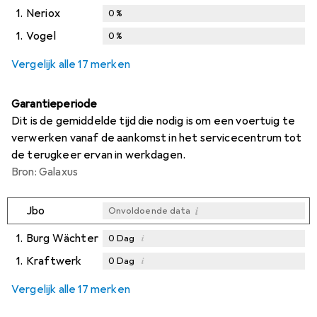
1.
Neriox
0
%
1.
Vogel
0
%
Vergelijk alle 17 merken
Garantieperiode
Dit is de gemiddelde tijd die nodig is om een voertuig te
verwerken vanaf de aankomst in het servicecentrum tot
de terugkeer ervan in werkdagen.
Bron: Galaxus
i
Jbo
Onvoldoende data
1.
Burg Wächter
i
0
Dag
1.
Kraftwerk
i
0
Dag
i
i
Onvoldoende data
Onvoldoende data
Vergelijk alle 17 merken