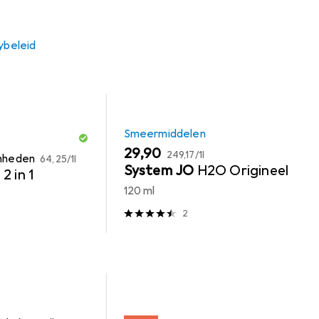
ybeleid
Smeermiddelen
EUR
EUR
29,90
EUR
249,17
/
1l
enheden
64,25
/
1l
System JO
H2O Origineel
2 in 1
120 ml
2