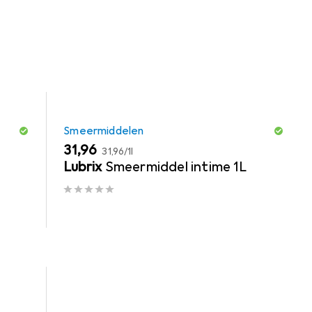
Smeermiddelen
EUR
EUR
31,96
31,96
/
1l
Lubrix
Smeermiddel intime 1L