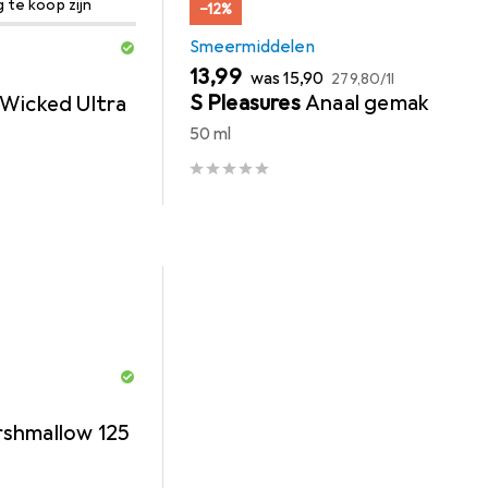
g te koop zijn
−12%
Smeermiddelen
EUR
EUR
EUR
13,99
was
15,90
279,80
/
1l
S Pleasures
Anaal gemak
Wicked Ultra
50 ml
rshmallow 125