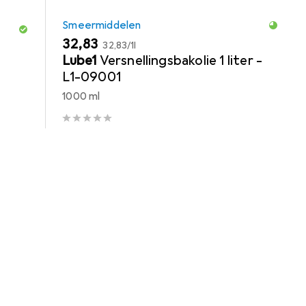
Smeermiddelen
EUR
EUR
32,83
32,83
/
1l
Lube1
Versnellingsbakolie 1 liter -
L1-09001
1000 ml