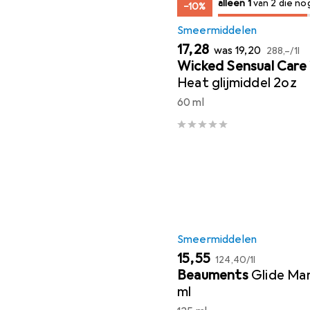
1
alleen 1
/ 2 te koop zijn
van 2 die no
−10%
Smeermiddelen
EUR
EUR
EUR
17,28
was
19,20
288,–
/
1l
Wicked Sensual Care
Heat glijmiddel 2oz
60 ml
Smeermiddelen
EUR
EUR
15,55
124,40
/
1l
Beauments
Glide Ma
ml