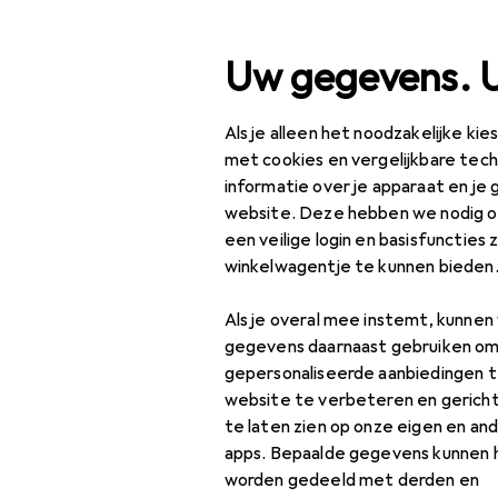
Zoek op
Uw gegevens. 
Als je alleen het noodzakelijke ki
Categorie navigatie
Productassortiment
Beauty + Gezondheid
Ge
Productassortiment
met cookies en vergelijkbare tec
informatie over je apparaat en je 
Beauty +
website. Deze hebben we nodig om
Gezondheid
EU
37
een veilige login en basisfuncties 
EX
winkelwagentje te kunnen bieden
Gezondheid
144
Als je overal mee instemt, kunne
Gezinsplanning +
gegevens daarnaast gebruiken om
anticonceptie
gepersonaliseerde aanbiedingen t
Condooms
website te verbeteren en gerich
Accessoires
te laten zien op onze eigen en an
Fietstracker
apps. Bepaalde gegevens kunnen 
Vind bijpassende accessoi
worden gedeeld met derden en
Zwangerschapstesten