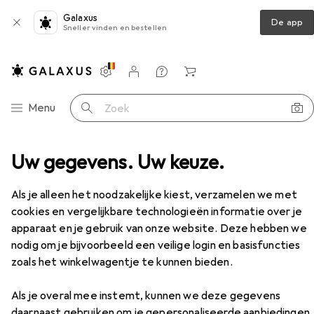
Galaxus
De app
Sneller vinden en bestellen
Instellingen
Klantenaccount
Produktvergelijking
Verlanglijstje
Winkelmandje
Categorie navigatie
Menu
Zoek op
ng
Uw gegevens. Uw keuze.
Haarkleur
Goldwell Topchic - 7K koperblond
Accessoires
Als je alleen het noodzakelijke kiest, verzamelen we met
cookies en vergelijkbare technologieën informatie over je
apparaat en je gebruik van onze website. Deze hebben we
nodig om je bijvoorbeeld een veilige login en basisfuncties
zoals het winkelwagentje te kunnen bieden.
Als je overal mee instemt, kunnen we deze gegevens
daarnaast gebruiken om je gepersonaliseerde aanbiedingen
EUR