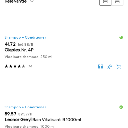
Relevantie
Productlijst
Shampoo + Conditioner
EUR
EUR
41,72
166,88
/
1l
Olaplex
Nr. 4P
Vloeibare shampoo, 250 ml
74
Shampoo + Conditioner
EUR
EUR
89,57
89,57
/
1l
Leonor Greyl
Bain Vitalisant B 1000ml
Vloeibare shampoo, 1000 ml