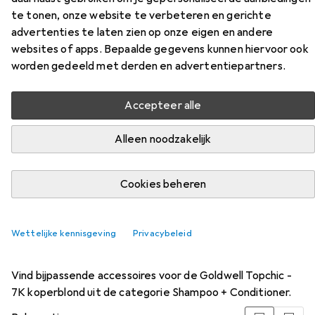
EUR
14,69
per stuk voor 2 eenheden
244,83
/
1l
Goldwell
Topchic - 7K koperblond
te tonen, onze website te verbeteren en gerichte
7K - koperblond
advertenties te laten zien op onze eigen en andere
websites of apps. Bepaalde gegevens kunnen hiervoor ook
worden gedeeld met derden en advertentiepartners.
Accepteer alle
Alleen noodzakelijk
Cookies beheren
Accessoires voor Goldwell
Wettelijke kennisgeving
Privacybeleid
Topchic - 7K koperblond
Vind bijpassende accessoires voor de Goldwell Topchic -
7K koperblond uit de categorie Shampoo + Conditioner.