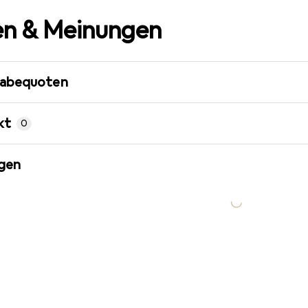
n & Meinungen
gabequoten
kt
0
gen