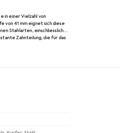
 in einer Vielzahl von
e von 41 mm eignet sich diese
en Stahlarten, einschliesslich
stante Zahnteilung, die für das
ühlmittel während des
Schnittqualität zu verbessern.
Wert auf Präzision und
lz
,
Kupfer
,
Stahl