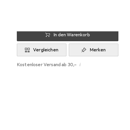
Zwischen Do, 13/8 und Fr, 14/8 geliefert
8 Stück an Lager beim Lieferanten
In den Warenkorb
Vergleichen
Merken
i
Kostenloser Versand ab 30,–