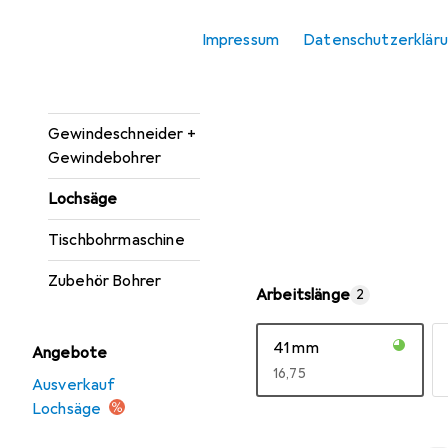
Bohrereinsatz
Impressum
Datenschutzerklär
Bohrmaschine +
Akkuschrauber
Gewindeschneider +
Gewindebohrer
Lochsäge
Tischbohrmaschine
Zubehör Bohrer
Arbeitslänge
2
41 mm
Angebote
EUR
16,75
Ausverkauf
Lochsäge
Mehr anzeigen