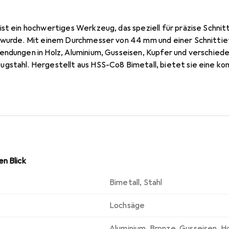
st ein hochwertiges Werkzeug, das speziell für präzise Schnitte
 wurde. Mit einem Durchmesser von 44 mm und einer Schnittief
ndungen in Holz, Aluminium, Gusseisen, Kupfer und verschieden
gstahl. Hergestellt aus HSS-Co8 Bimetall, bietet sie eine kon
ien mit feineren Stärken optimiert ist. Die Verwendung von K
len, um die Lebensdauer des Werkzeugs zu verlängern und die 
 unverzichtbares Werkzeug für Fachleute und Heimwerker, die 
n Blick
Bimetall
,
Stahl
Lochsäge
Aluminium
,
Bronze
,
Gusseisen
,
Ho