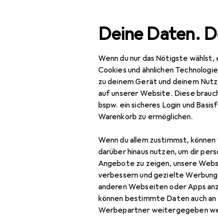
Suche
Deine Daten. D
Wenn du nur das Nötigste wählst, 
Navigation nach Kategorien
Gesamtsortiment
Baumarkt
Gesamtsortiment
Cookies und ähnlichen Technologi
zu deinem Gerät und deinem Nutz
Baumarkt + Garten
auf unserer Website. Diese brauch
bspw. ein sicheres Login und Basis
Werkzeug +
Warenkorb zu ermöglichen.
Werkstatt
Wenn du allem zustimmst, können 
Elektrowerkzeug
darüber hinaus nutzen, um dir pers
Schrauben + Bohren
Angebote zu zeigen, unsere Webs
verbessern und gezielte Werbung
Abbruchhammer +
anderen Webseiten oder Apps an
Meisselhammer
können bestimmte Daten auch an 
Werbepartner weitergegeben we
Bits