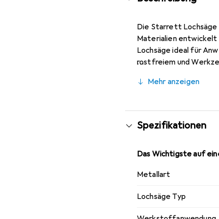
Die Starrett Lochsäge i
Materialien entwickelt
Lochsäge ideal für Anwe
rostfreiem und Werkzeu
Schneiden von Material
Mehr anzeigen
Schneidens wird empfoh
Diese Lochsäge ist ein
Vielseitigkeit legen.
Spezifikationen
Das Wichtigste auf eine
Metallart
Lochsäge Typ
Werkstoffanwendung