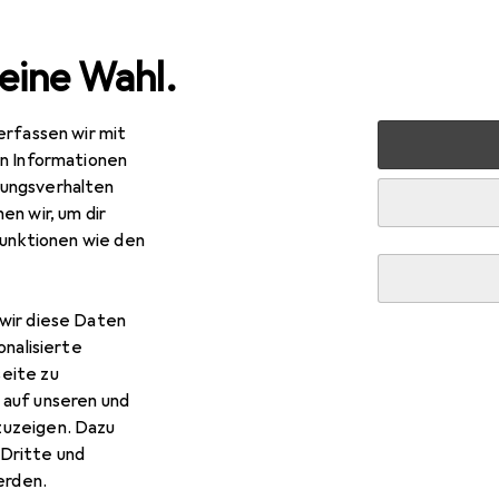
eine Wahl.
erfassen wir mit
 + Garten
Werkzeug + Werkstatt
Elektrowerkzeug
en Informationen
ungsverhalten
en wir, um dir
funktionen wie den
wir diese Daten
onalisierte
eite zu
 auf unseren und
zuzeigen. Dazu
Dritte und
rden.