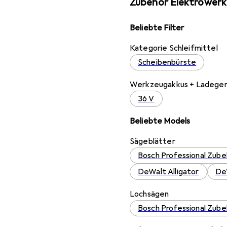
Zubehör Elektrower
Beliebte Filter
Kategorie Schleifmittel
Scheibenbürste
Werkzeugakkus + Ladege
36 V
Beliebte Models
Sägeblätter
Bosch Professional Zub
DeWalt Alligator
De
Lochsägen
Bosch Professional Zube