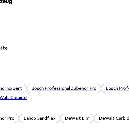
kzeug
räte
ehör Expert
Bosch Professional Zubehör Pro
Bosch Prof
Walt Carbide
hör Pro
Bahco Sandflex
DeWalt Bim
DeWalt Carbi