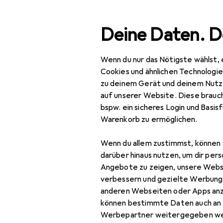
Suche
Deine Daten. D
Wenn du nur das Nötigste wählst, 
Navigation nach Kategorien
Gesamtsortiment
Bau
Gesamtsortiment
Cookies und ähnlichen Technologi
zu deinem Gerät und deinem Nutz
Zubehör El
Baumarkt + Garten
auf unserer Website. Diese brauch
bspw. ein sicheres Login und Basis
Werkzeug +
Warenkorb zu ermöglichen.
Werkstatt
Entdecken
Forum
Wenn du allem zustimmst, können 
Elektrowerkzeug
darüber hinaus nutzen, um dir pers
Bestseller
Zubehör
Angebote zu zeigen, unsere Webs
Elektrowerkzeug
verbessern und gezielte Werbung
anderen Webseiten oder Apps an
Bits
können bestimmte Daten auch an 
Werbepartner weitergegeben we
Bohrereinsatz