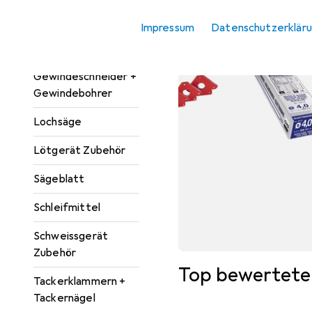
Fräser
Impressum
Datenschutzerklär
Führungsschiene
Gewindeschneider +
Gewindebohrer
Lochsäge
Lötgerät Zubehör
Sägeblatt
Schleifmittel
Schweissgerät
Zubehör
Top bewertete
Tackerklammern +
Tackernägel