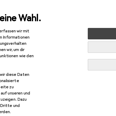
eine Wahl.
erfassen wir mit
markt + Garten
Werkzeug + Werkstatt
Elektrowerkze
en Informationen
ungsverhalten
ektrowerkzeug
en wir, um dir
funktionen wie den
wir diese Daten
onalisierte
eite zu
 auf unseren und
zuzeigen. Dazu
Dritte und
rden.