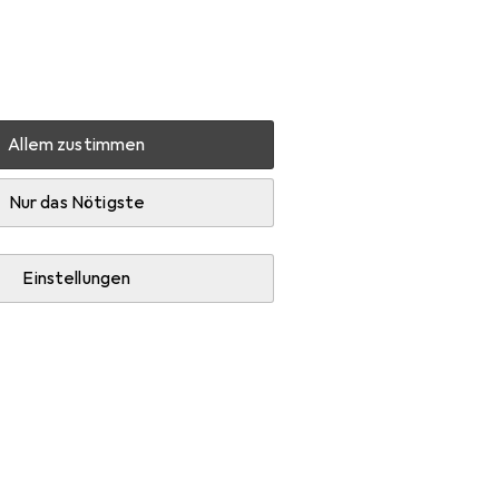
Einstellungen
Kundenkonto
Vergleichslisten
Merklisten
Warenkorb
Anmelden
Allem zustimmen
ug
Zubehör Elektrowerkzeug
Nur das Nötigste
Einstellungen