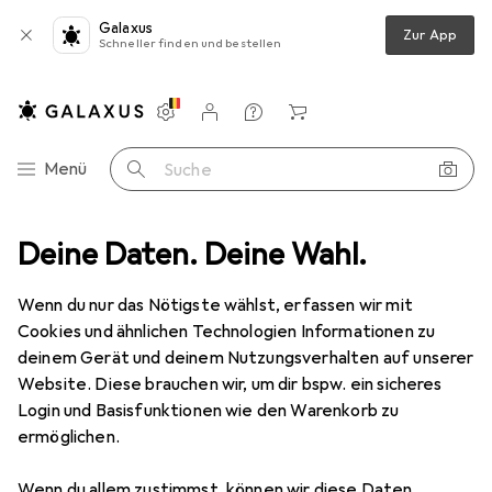
Galaxus
Zur App
Schneller finden und bestellen
Einstellungen
Kundenkonto
Vergleichslisten
Merklisten
Warenkorb
Navigation nach Kategorien
Menü
Suche
trowerkzeug
Deine Daten. Deine Wahl.
Zubehör Elektrowerkzeug
Schweissgerät Zubehör
Schweissgerät Zubehör
Wenn du nur das Nötigste wählst, erfassen wir mit
Cookies und ähnlichen Technologien Informationen zu
deinem Gerät und deinem Nutzungsverhalten auf unserer
Produkte
Forum
Website. Diese brauchen wir, um dir bspw. ein sicheres
Login und Basisfunktionen wie den Warenkorb zu
ermöglichen.
Wenn du allem zustimmst, können wir diese Daten