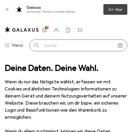
Galaxus
Zur App
Schneller finden und bestellen
Einstellungen
Kundenkonto
Vergleichslisten
Merklisten
Warenkorb
Navigation nach Kategorien
Menü
Suche
zeug
Deine Daten. Deine Wahl.
Zubehör Elektrowerkzeug
Tackerklammern + Tackernägel
Tackerklammern + Tackernägel
Wenn du nur das Nötigste wählst, erfassen wir mit
Cookies und ähnlichen Technologien Informationen zu
deinem Gerät und deinem Nutzungsverhalten auf unserer
Produkte
Forum
Website. Diese brauchen wir, um dir bspw. ein sicheres
Login und Basisfunktionen wie den Warenkorb zu
ermöglichen.
Wenn du allem zustimmst, können wir diese Daten