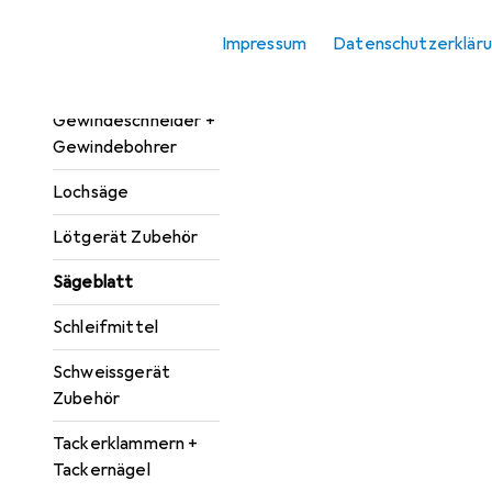
Fräser
Impressum
Datenschutzerklär
Führungsschiene
Gewindeschneider +
Gewindebohrer
Lochsäge
Lötgerät Zubehör
Sägeblatt
Schleifmittel
Schweissgerät
Zubehör
Tackerklammern +
Tackernägel