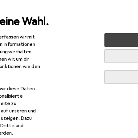
eine Wahl.
erfassen wir mit
markt + Garten
Werkzeug + Werkstatt
Elektrowerkze
en Informationen
ungsverhalten
en wir, um dir
funktionen wie den
wir diese Daten
onalisierte
eite zu
 auf unseren und
zuzeigen. Dazu
Dritte und
rden.