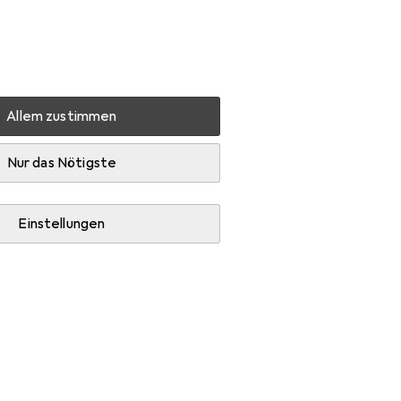
Einstellungen
Kundenkonto
Vergleichslisten
Merklisten
Warenkorb
Anmelden
Allem zustimmen
ug
Zubehör Elektrowerkzeug
Sägeblatt
Nur das Nötigste
Einstellungen