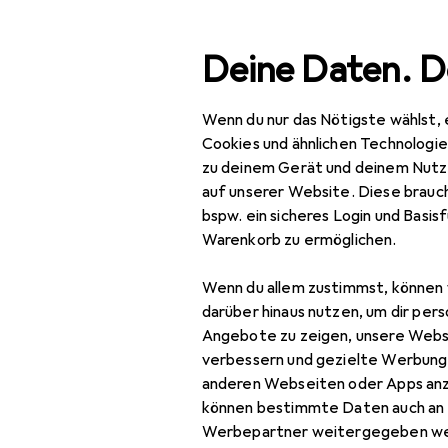
Suche
Deine Daten. D
Wenn du nur das Nötigste wählst, 
Navigation nach Kategorien
Gesamtsortiment
Bau
Gesamtsortiment
Cookies und ähnlichen Technologi
zu deinem Gerät und deinem Nutz
Sägeblatt
Baumarkt + Garten
auf unserer Website. Diese brauch
bspw. ein sicheres Login und Basis
Werkzeug +
Warenkorb zu ermöglichen.
Werkstatt
Produkte
Forum
Wenn du allem zustimmst, können 
Elektrowerkzeug
darüber hinaus nutzen, um dir pers
Zubehör
Angebote zu zeigen, unsere Webs
Elektrowerkzeug
verbessern und gezielte Werbung
anderen Webseiten oder Apps an
Bits
können bestimmte Daten auch an 
Werbepartner weitergegeben we
Bohrereinsatz