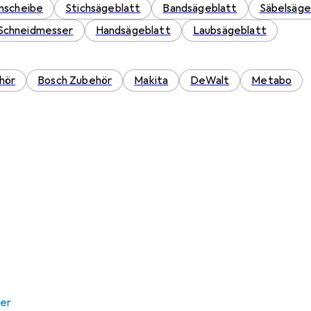
nscheibe
Stichsägeblatt
Bandsägeblatt
Säbelsäge
Schneidmesser
Handsägeblatt
Laubsägeblatt
hör
Bosch Zubehör
Makita
DeWalt
Metabo
er