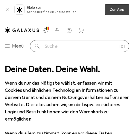
Galaxus
Zur App
Schneller finden und bestellen
Einstellungen
Kundenkonto
Vergleichslisten
Merklisten
Warenkorb
Navigation nach Kategorien
Menü
Suche
Werkzeug + Werkstatt
Deine Daten. Deine Wahl.
Elektrowerkzeug
Schweissen + Löten
Schweissen + Löten
Wenn du nur das Nötigste wählst, erfassen wir mit
Cookies und ähnlichen Technologien Informationen zu
deinem Gerät und deinem Nutzungsverhalten auf unserer
Entdecken
Forum
Website. Diese brauchen wir, um dir bspw. ein sicheres
Login und Basisfunktionen wie den Warenkorb zu
Bestseller
ermöglichen.
Wenn du allem zustimmst, können wir diese Daten