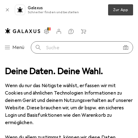
Galaxus
Zur App
Schneller finden und bestellen
Einstellungen
Kundenkonto
Vergleichslisten
Merklisten
Warenkorb
Navigation nach Kategorien
Menü
Suche
erkstatt
Deine Daten. Deine Wahl.
Elektrowerkzeug
Fräsen + Hobeln
Hobelmaschine
Hobelmaschine
· Elektrohobel
Wenn du nur das Nötigste wählst, erfassen wir mit
Cookies und ähnlichen Technologien Informationen zu
deinem Gerät und deinem Nutzungsverhalten auf unserer
Produkte
Forum
Website. Diese brauchen wir, um dir bspw. ein sicheres
Login und Basisfunktionen wie den Warenkorb zu
ermöglichen.
Wenn du allem zustimmst, können wir diese Daten