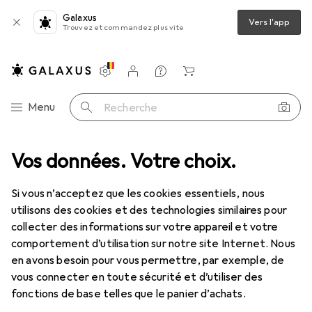
Galaxus
Vers l'app
Trouvez et commandez plus vite
Paramètres
Compte client
Listes de comparaison
Listes d'envies
Panier
Navigation par catégorie
Menu
Recherche
Vos données. Votre choix.
Si vous n’acceptez que les cookies essentiels, nous
utilisons des cookies et des technologies similaires pour
collecter des informations sur votre appareil et votre
comportement d’utilisation sur notre site Internet. Nous
en avons besoin pour vous permettre, par exemple, de
vous connecter en toute sécurité et d’utiliser des
fonctions de base telles que le panier d’achats.