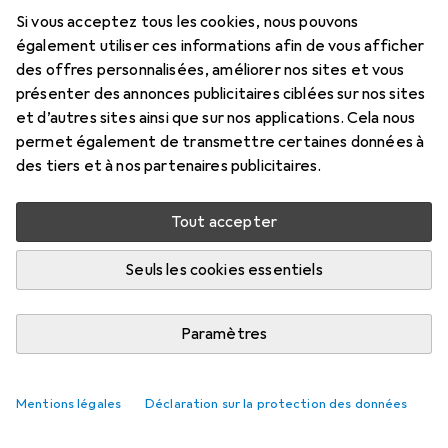
NOUVEAUTÉS + TENDANCES
45
27
Si vous acceptez tous les cookies, nous pouvons
Ces jeux ont été présentés lors
également utiliser ces informations afin de vous afficher
des offres personnalisées, améliorer nos sites et vous
du State of Play de juin 2026
présenter des annonces publicitaires ciblées sur nos sites
et d’autres sites ainsi que sur nos applications. Cela nous
Kevin Hofer
permet également de transmettre certaines données à
3/6/2026
des tiers et à nos partenaires publicitaires.
Traduction :
traduction automatique
Tout accepter
Lors du State of Play, Sony a montré
Seuls les cookies essentiels
ce qui sortira prochainement sur la
PS5. La présentation, qui a duré plus
Paramètres
de 60 minutes, était remplie de
bandes-annonces de jeux déjà
Mentions légales
Déclaration sur la protection des données
annoncés et de nouvelles révélations -