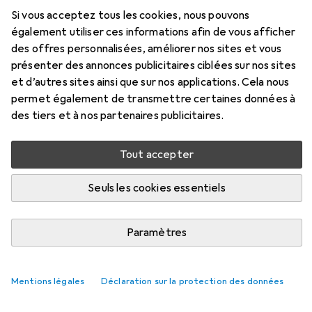
NOUVEAUTÉS + TENDANCES
42
34
Si vous acceptez tous les cookies, nous pouvons
Le sideloading est maintenu sur
également utiliser ces informations afin de vous afficher
des offres personnalisées, améliorer nos sites et vous
Android - avec 24 heures
présenter des annonces publicitaires ciblées sur nos sites
d'attente
et d’autres sites ainsi que sur nos applications. Cela nous
permet également de transmettre certaines données à
des tiers et à nos partenaires publicitaires.
Jan Johannsen
20/3/2026
Tout accepter
Traduction :
traduction automatique
Seuls les cookies essentiels
Google voulait supprimer
complètement le sideloading, mais a
Paramètres
changé d'avis suite aux protestations.
Le groupe explique aujourd'hui
Mentions légales
Déclaration sur la protection des données
comment il sera possible à l'avenir