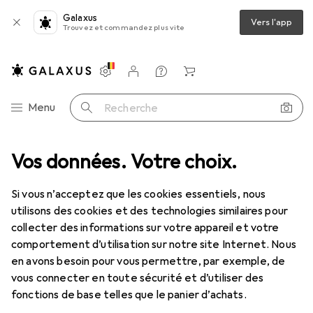
Galaxus
Vers l'app
Trouvez et commandez plus vite
Paramètres
Compte client
Listes de comparaison
Listes d'envies
Panier
Navigation par catégorie
Menu
Recherche
Vos données. Votre choix.
Si vous n’acceptez que les cookies essentiels, nous
utilisons des cookies et des technologies similaires pour
collecter des informations sur votre appareil et votre
comportement d’utilisation sur notre site Internet. Nous
en avons besoin pour vous permettre, par exemple, de
vous connecter en toute sécurité et d’utiliser des
fonctions de base telles que le panier d’achats.