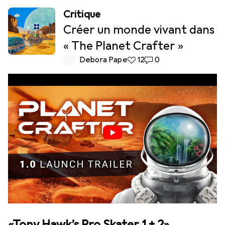
Critique
Créer un monde vivant dans
« The Planet Crafter »
Debora Pape
12 likes
12
0 commentaires
0
«Tony Hawk’s Pro Skater 1 + 2»