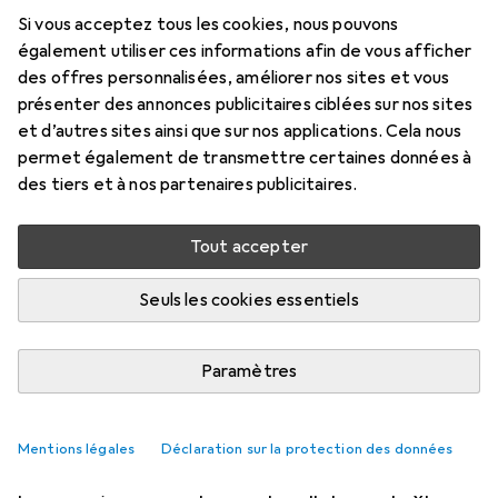
NOUVEAUTÉS + TENDANCES
11
0
Si vous acceptez tous les cookies, nous pouvons
Voici les nouveaux jeux Xbox
également utiliser ces informations afin de vous afficher
des offres personnalisées, améliorer nos sites et vous
Game Pass de juillet 2026
présenter des annonces publicitaires ciblées sur nos sites
et d’autres sites ainsi que sur nos applications. Cela nous
Kim Muntinga
permet également de transmettre certaines données à
8/7/2026
des tiers et à nos partenaires publicitaires.
Traduction :
traduction automatique
Tout accepter
"Gears of War: Reloaded", "Tony
Seuls les cookies essentiels
Hawk's Pro Skater 1 + 2" et "The Planet
Crafter" arrivent dans le Game Pass
Paramètres
en juillet. Au total, onze jeux sont
ajoutés, dix disparaissent.
Mentions légales
Déclaration sur la protection des données