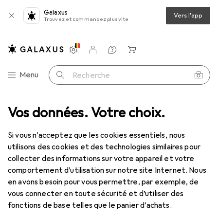
Galaxus
Vers l'app
Trouvez et commandez plus vite
Paramètres
Compte client
Listes de comparaison
Listes d'envies
Panier
Navigation par catégorie
Menu
Recherche
Vos données. Votre choix.
Si vous n’acceptez que les cookies essentiels, nous
utilisons des cookies et des technologies similaires pour
collecter des informations sur votre appareil et votre
comportement d’utilisation sur notre site Internet. Nous
en avons besoin pour vous permettre, par exemple, de
vous connecter en toute sécurité et d’utiliser des
fonctions de base telles que le panier d’achats.