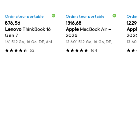
Ordinateur portable
Ordinateur portable
Ordin
EUR
876,56
EUR
1316,68
EUR
1229
Lenovo
ThinkBook 16
Apple
MacBook Air –
App
Gen 7
2026
202
16", 512 Go, 16 Go, DE, AMD Ryzen 5 7535HS
13.60", 512 Go, 16 Go, DE, M5
52
164