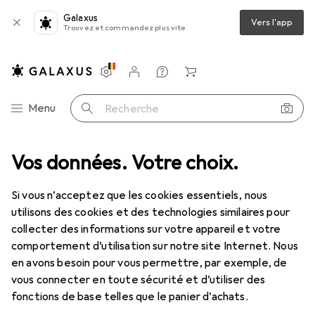
Galaxus
Vers l'app
Trouvez et commandez plus vite
Paramètres
Compte client
Listes de comparaison
Listes d'envies
Panier
Navigation par catégorie
Menu
Recherche
kage
Vos données. Votre choix.
IT + multimédia
Notebook + PC
Ordinateur portable
Déstockage Ordinateur portable
Si vous n’acceptez que les cookies essentiels, nous
utilisons des cookies et des technologies similaires pour
collecter des informations sur votre appareil et votre
comportement d’utilisation sur notre site Internet. Nous
en avons besoin pour vous permettre, par exemple, de
vous connecter en toute sécurité et d’utiliser des
fonctions de base telles que le panier d’achats.