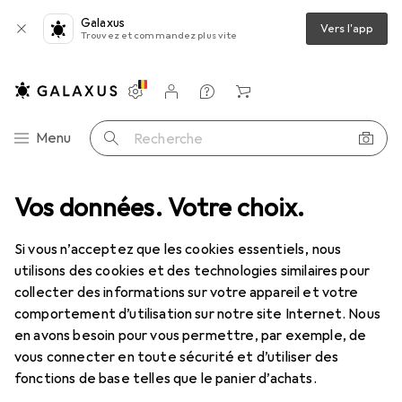
Galaxus
Vers l'app
Trouvez et commandez plus vite
Paramètres
Compte client
Listes de comparaison
Listes d'envies
Panier
Navigation par catégorie
Menu
Recherche
+ ateliers
Vos données. Votre choix.
Outil de mesure
Outils de mesure
H+S Feuillards
Si vous n’acceptez que les cookies essentiels, nous
utilisons des cookies et des technologies similaires pour
1 Image
collecter des informations sur votre appareil et votre
EUR
29,90
comportement d’utilisation sur notre site Internet. Nous
H+S
Feuillards
en avons besoin pour vous permettre, par exemple, de
vous connecter en toute sécurité et d’utiliser des
fonctions de base telles que le panier d’achats.
Prix en EUR TVA incl.