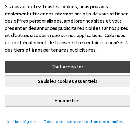
Si vous acceptez tous les cookies, nous pouvons
Évaluations
également utiliser ces informations afin de vous afficher
1
des offres personnalisées, améliorer nos sites et vous
présenter des annonces publicitaires ciblées sur nos sites
et d’autres sites ainsi que sur nos applications. Cela nous
Livré entre lun, 17/8 et mar, 18/8
permet également de transmettre certaines données à
Plus que 4 pièces en stock chez le fournisseur
des tiers et à nos partenaires publicitaires.
Ajouter au panier
Tout accepter
Comparer
Ajouter à la liste
Seuls les cookies essentiels
i
Livraison gratuite à partir de 30,–
Paramètres
Mentions légales
Déclaration sur la protection des données
Informations sur le produit