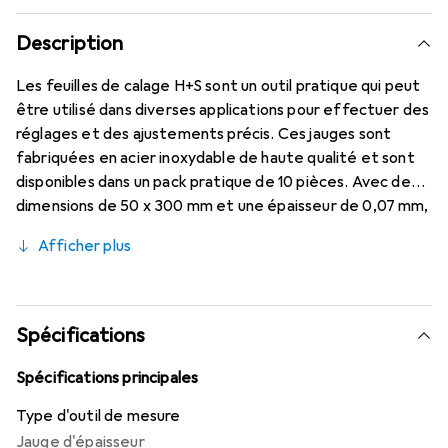
Description
Les feuilles de calage H+S sont un outil pratique qui peut
être utilisé dans diverses applications pour effectuer des
réglages et des ajustements précis. Ces jauges sont
fabriquées en acier inoxydable de haute qualité et sont
disponibles dans un pack pratique de 10 pièces. Avec des
dimensions de 50 x 300 mm et une épaisseur de 0,07 mm,
elles offrent la flexibilité et la stabilité nécessaires pour
Afficher plus
une variété d'applications. Les feuilles de calage sont
idéales pour une utilisation dans l'industrie de la
mécanique et de la fabrication, où des mesures et des
ajustements précis sont requis. Elles permettent une
Spécifications
manipulation facile et sont un outil indispensable pour les
professionnels qui attachent de l'importance à la précision
Spécifications principales
et à la qualité. Les feuilles de calage sont non seulement
Type d'outil de mesure
fonctionnelles, mais aussi durables, ce qui en fait un choix
Jauge d'épaisseur
fiable pour diverses applications techniques.