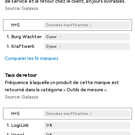
de service et le retour chez le client, en jours ouvrables.
Source: Galaxus
i
H+S
Données insuffisantes
1.
Burg Wächter
i
0
jour
1.
Kraftwerk
i
0
jour
i
i
Données insuffisantes
Données insuffisantes
Comparer les 16 marques
Taux de retour
Fréquence à laquelle un produit de cette marque est
retourné dans la catégorie « Outils de mesure ».
Source: Galaxus
i
H+S
Données insuffisantes
1.
LogiLink
0
%