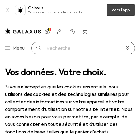
Galaxus
Vers l'app
Trouvez et commandez plus vite
Paramètres
Compte client
Listes de comparaison
Listes d'envies
Panier
Navigation par catégorie
Menu
Recherche
ardin
Vos données. Votre choix.
Machines + ateliers
Appareils de mesure
Laser lignes
Laser lignes
Si vous n’acceptez que les cookies essentiels, nous
utilisons des cookies et des technologies similaires pour
collecter des informations sur votre appareil et votre
Produits
Forum
comportement d’utilisation sur notre site Internet. Nous
en avons besoin pour vous permettre, par exemple, de
vous connecter en toute sécurité et d’utiliser des
fonctions de base telles que le panier d’achats.