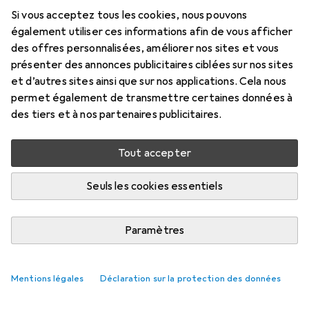
Si vous acceptez tous les cookies, nous pouvons
Évaluations
également utiliser ces informations afin de vous afficher
3
des offres personnalisées, améliorer nos sites et vous
présenter des annonces publicitaires ciblées sur nos sites
et d’autres sites ainsi que sur nos applications. Cela nous
Livré entre lun, 17/8 et mar, 18/8
permet également de transmettre certaines données à
Plus de 10 pièces en stock chez le fournisseur
des tiers et à nos partenaires publicitaires.
Ajouter au panier
Tout accepter
Comparer
Ajouter à la liste
Seuls les cookies essentiels
i
Livraison gratuite à partir de 30,–
Paramètres
Mentions légales
Déclaration sur la protection des données
Informations sur le produit