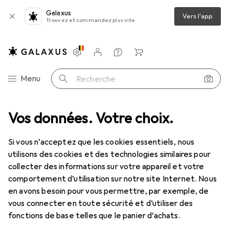
Galaxus
Vers l'app
Trouvez et commandez plus vite
Paramètres
Compte client
Listes de comparaison
Listes d'envies
Panier
Navigation par catégorie
Menu
Recherche
ercer + visser
Vos données. Votre choix.
Scie-cloche
Starrett Mandrin pour scies trépans
Si vous n’acceptez que les cookies essentiels, nous
utilisons des cookies et des technologies similaires pour
1 Image
collecter des informations sur votre appareil et votre
EUR
23,90
comportement d’utilisation sur notre site Internet. Nous
Starrett
Mandrin pour scies trépans
en avons besoin pour vous permettre, par exemple, de
vous connecter en toute sécurité et d’utiliser des
fonctions de base telles que le panier d’achats.
Prix en EUR TVA incl.