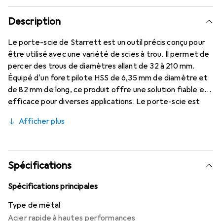
Description
Le porte-scie de Starrett est un outil précis conçu pour
être utilisé avec une variété de scies à trou. Il permet de
percer des trous de diamètres allant de 32 à 210 mm.
Équipé d'un foret pilote HSS de 6,35 mm de diamètre et
de 82 mm de long, ce produit offre une solution fiable et
efficace pour diverses applications. Le porte-scie est
idéal pour une utilisation dans le bois, le plastique et
Afficher plus
d'autres matériaux. Lors de l'utilisation de scies à trou en
carbure et à diamant, il est important de choisir un foret
pilote approprié pour obtenir des résultats optimaux. Sa
construction robuste et son usinage précis garantissent
Spécifications
une longue durée de vie et de hautes performances.
Spécifications principales
Type de métal
Acier rapide à hautes performances