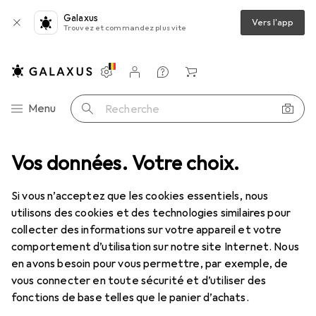
Galaxus
Vers l'app
Trouvez et commandez plus vite
Paramètres
Compte client
Listes de comparaison
Listes d'envies
Panier
Navigation par catégorie
Menu
Recherche
Machines + ateliers
Vos données. Votre choix.
Outil électrique
Outillage pneumatique
Outillage pneumatique
Si vous n’acceptez que les cookies essentiels, nous
utilisons des cookies et des technologies similaires pour
collecter des informations sur votre appareil et votre
Découvrir
Forum
comportement d’utilisation sur notre site Internet. Nous
en avons besoin pour vous permettre, par exemple, de
Best-seller
vous connecter en toute sécurité et d’utiliser des
fonctions de base telles que le panier d’achats.