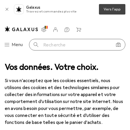
Galaxus
Vers l'app
Trouvez et commandez plus vite
Paramètres
Compte client
Listes de comparaison
Listes d'envies
Panier
Navigation par catégorie
Menu
Recherche
lectriques
Vos données. Votre choix.
Installations électriques
Gaine thermorétractable
Gaine thermorétractable
Si vous n’acceptez que les cookies essentiels, nous
utilisons des cookies et des technologies similaires pour
collecter des informations sur votre appareil et votre
Produits
Forum
comportement d’utilisation sur notre site Internet. Nous
en avons besoin pour vous permettre, par exemple, de
vous connecter en toute sécurité et d’utiliser des
fonctions de base telles que le panier d’achats.