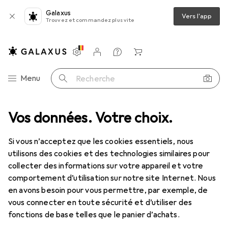
Galaxus
Vers l'app
Trouvez et commandez plus vite
Paramètres
Compte client
Listes de comparaison
Listes d'envies
Panier
Navigation par catégorie
Menu
Recherche
t
Vos données. Votre choix.
Beauté + santé
Soins du visage
Nettoyant pour le visage
Nettoyant pour le visage
Si vous n’acceptez que les cookies essentiels, nous
utilisons des cookies et des technologies similaires pour
collecter des informations sur votre appareil et votre
Produits
Forum
comportement d’utilisation sur notre site Internet. Nous
en avons besoin pour vous permettre, par exemple, de
vous connecter en toute sécurité et d’utiliser des
fonctions de base telles que le panier d’achats.