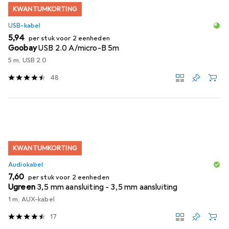
KWANTUMKORTING
USB-kabel
EUR
5,94
per stuk voor 2 eenheden
Goobay
USB 2.0 A/micro-B 5m
5 m, USB 2.0
48
KWANTUMKORTING
Audiokabel
EUR
7,60
per stuk voor 2 eenheden
Ugreen
3,5 mm aansluiting - 3,5 mm aansluiting
1 m, AUX-kabel
17