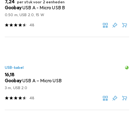
EUR
7,24
per stuk voor 2 eenheden
Goobay
USB A - Micro USB B
0.50 m, USB 2.0, 15 W
48
USB-kabel
EUR
16,18
Goobay
USB A – Micro USB
3 m, USB 2.0
48