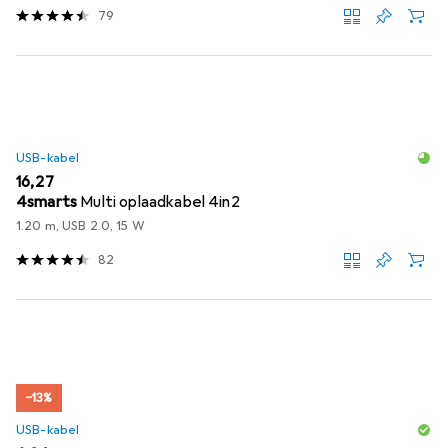
79
USB-kabel
EUR
16,27
4smarts
Multi oplaadkabel 4in2
1.20 m, USB 2.0, 15 W
82
−13%
USB-kabel