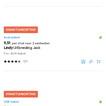
KWANTUMKORTING
Audiokabel
EUR
9,51
per stuk voor 2 eenheden
Lindy
Uitbreiding Jack
3 m, AUX-kabel
137
KWANTUMKORTING
USB-kabel