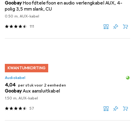
Goobay
Hoofdtelefoon en audio verlengkabel AUX, 4-
polig 3,5 mm slank, CU
0.50 m, AUX-kabel
111
KWANTUMKORTING
Audiokabel
EUR
4,04
per stuk voor 2 eenheden
Goobay
Aux aansluitkabel
1.50 m, AUX-kabel
57