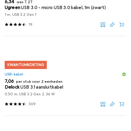
EUR
EUR
6,34
was
7,27
Ugreen
USB 3.0 - micro USB 3.0 kabel, 1m (zwart)
1 m, USB 3.2 Gen 1
19
KWANTUMKORTING
USB-kabel
EUR
7,06
per stuk voor 2 eenheden
Delock
USB 3.1 aansluitkabel
0.50 m, USB 3.2 Gen 2, 36 W
309