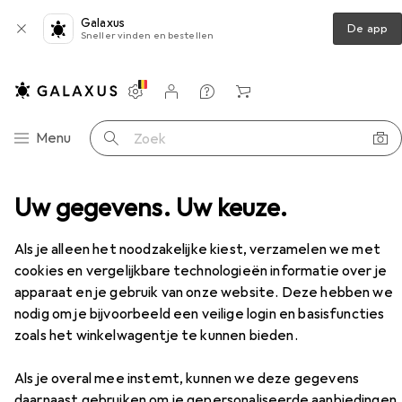
Galaxus
De app
Sneller vinden en bestellen
Instellingen
Klantenaccount
Produktvergelijking
Verlanglijstje
Winkelmandje
Categorie navigatie
Menu
Zoek op
eker
Uw gegevens. Uw keuze.
Bluetooth luidspreker
Hama Trommel 2.0
Accessoires
Als je alleen het noodzakelijke kiest, verzamelen we met
cookies en vergelijkbare technologieën informatie over je
EUR
24,45
apparaat en je gebruik van onze website. Deze hebben we
Hama
Trommel 2.0
nodig om je bijvoorbeeld een veilige login en basisfuncties
zoals het winkelwagentje te kunnen bieden.
Als je overal mee instemt, kunnen we deze gegevens
daarnaast gebruiken om je gepersonaliseerde aanbiedingen