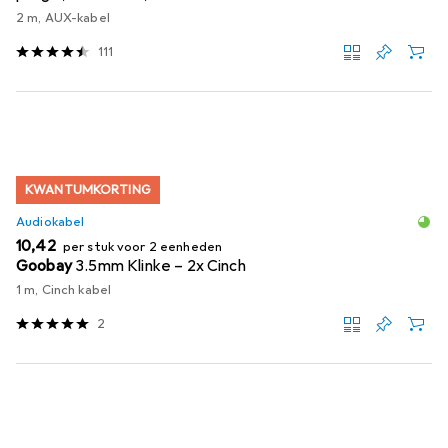
2 m, AUX-kabel
111
KWANTUMKORTING
Audiokabel
EUR
10,42
per stuk voor 2 eenheden
Goobay
3.5mm Klinke – 2x Cinch
1 m, Cinch kabel
2