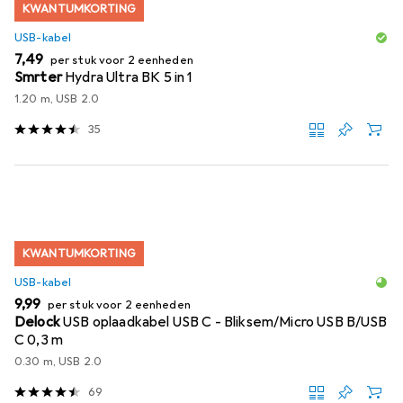
KWANTUMKORTING
USB-kabel
EUR
7,49
per stuk voor 2 eenheden
Smrter
Hydra Ultra BK 5 in 1
1.20 m, USB 2.0
35
KWANTUMKORTING
USB-kabel
EUR
9,99
per stuk voor 2 eenheden
Delock
USB oplaadkabel USB C - Bliksem/Micro USB B/USB
C 0,3 m
0.30 m, USB 2.0
69