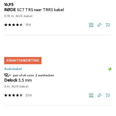
EUR
16,95
RØDE
SC7 TRS naar TRRS kabel
0.15 m, AUX-kabel
194
KWANTUMKORTING
Audiokabel
EUR
12,–
per stuk voor 2 eenheden
Delock
3,5 mm
3 m, AUX-kabel
206