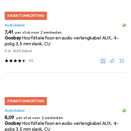
KWANTUMKORTING
Audiokabel
EUR
7,41
per stuk voor 2 eenheden
Goobay
Hoofdtelefoon en audio verlengkabel AUX, 4-
polig 3,5 mm slank, CU
5 m, AUX-kabel
111
KWANTUMKORTING
Audiokabel
EUR
8,09
per stuk voor 2 eenheden
Goobay
Hoofdtelefoon en audio verlengkabel AUX, 4-
polig 3,5 mm slank, CU