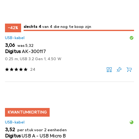
4
4
slechts 4
/ 4
/ 4 te koop zijn
van 4 die nog te koop zijn
−42%
USB-kabel
EUR
EUR
3,06
was
5,32
Digitus
AK-300117
0.25 m, USB 3.2 Gen 1, 4.50 W
24
KWANTUMKORTING
USB-kabel
EUR
3,52
per stuk voor 2 eenheden
Digitus
USB A - USB Micro B