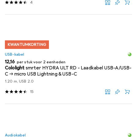
4
KWANTUMKORTING
USB-kabel
EUR
12,16
per stuk voor 2 eenheden
Cololight
smrter HYDRA ULT RD - Laadkabel USB-A/USB-
C -> micro USB Lightning & USB-C
1.20 m, USB 2.0
15
Audiokabel