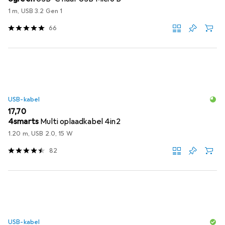
1 m, USB 3.2 Gen 1
66
USB-kabel
EUR
17,70
4smarts
Multi oplaadkabel 4in2
1.20 m, USB 2.0, 15 W
82
USB-kabel