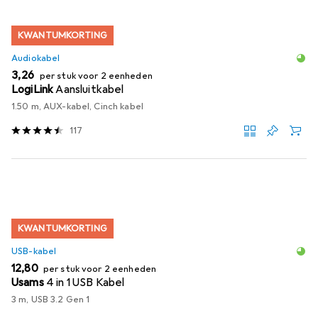
KWANTUMKORTING
Audiokabel
EUR
3,26
per stuk voor 2 eenheden
LogiLink
Aansluitkabel
1.50 m, AUX-kabel, Cinch kabel
117
KWANTUMKORTING
USB-kabel
EUR
12,80
per stuk voor 2 eenheden
Usams
4 in 1 USB Kabel
3 m, USB 3.2 Gen 1