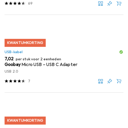
69
KWANTUMKORTING
USB-kabel
EUR
7,02
per stuk voor 2 eenheden
Goobay
Micro USB – USB C Adapter
USB 2.0
7
KWANTUMKORTING