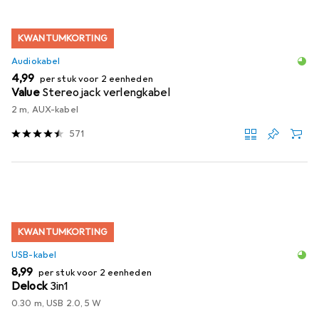
KWANTUMKORTING
Audiokabel
EUR
4,99
per stuk voor 2 eenheden
Value
Stereo jack verlengkabel
2 m, AUX-kabel
571
KWANTUMKORTING
USB-kabel
EUR
8,99
per stuk voor 2 eenheden
Delock
3in1
0.30 m, USB 2.0, 5 W