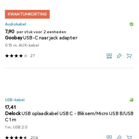
KWANTUMKORTING
Audiokabel
EUR
7,90
per stuk voor 2 eenheden
Goobay
USB-C naar jack adapter
0.15 m, AUX-kabel
27
USB-kabel
EUR
17,41
Delock
USB oplaadkabel USB C - Bliksem/Micro USB B/USB
C 1 m
1 m, USB 2.0
206