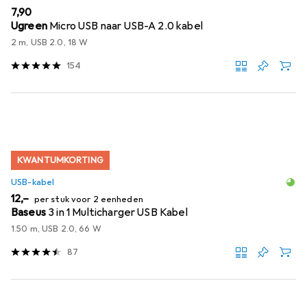
EUR
7,90
Ugreen
Micro USB naar USB-A 2.0 kabel
2 m, USB 2.0, 18 W
154
KWANTUMKORTING
USB-kabel
EUR
12,–
per stuk voor 2 eenheden
Baseus
3 in 1 Multicharger USB Kabel
1.50 m, USB 2.0, 66 W
87