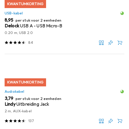
KWANTUMKORTING
USB-kabel
EUR
8,95
per stuk voor 2 eenheden
Delock
USB A - USB Micro-B
0.20 m, USB 2.0
84
KWANTUMKORTING
Audiokabel
EUR
3,79
per stuk voor 2 eenheden
Lindy
Uitbreiding Jack
2 m, AUX-kabel
137