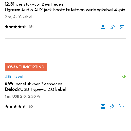
EUR
12,31
per stuk voor 2 eenheden
Ugreen
Audio AUX jack hoofdtelefoon verlengkabel 4-pin
2 m, AUX-kabel
161
KWANTUMKORTING
USB-kabel
EUR
6,99
per stuk voor 2 eenheden
Delock
USB Type-C 2.0 kabel
1 m, USB 2.0, 2.50 W
85