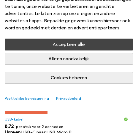
Accessoires voor Hama Trommel
te tonen, onze website te verbeteren en gerichte
2.0
advertenties te laten zien op onze eigen en andere
websites of apps. Bepaalde gegevens kunnen hiervoor ook
worden gedeeld met derden en advertentiepartners.
Vind passende accessoires voor de Hama Trommel 2.0 uit
de categorieën USB-kabel en Audiokabel.
Accepteer alle
Populair
USB-Kabel
Audiokabel
Hama
Alleen noodzakelijk
Relevantie
Cookies beheren
Productlijst
Wettelijke kennisgeving
Privacybeleid
KWANTUMKORTING
USB-kabel
EUR
8,72
per stuk voor 2 eenheden
Ugreen
USB-C naar USB Micro B