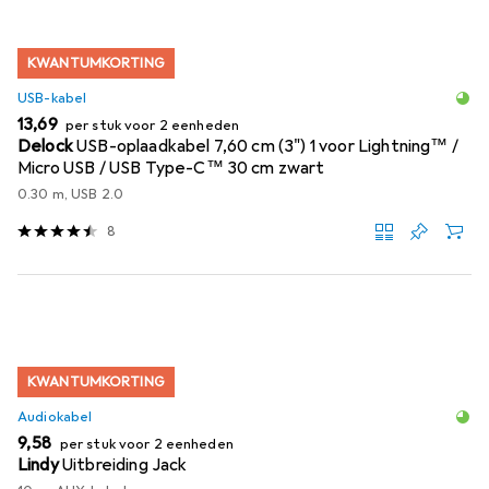
KWANTUMKORTING
USB-kabel
EUR
13,69
per stuk voor 2 eenheden
Delock
USB-oplaadkabel 7,60 cm (3") 1 voor Lightning™ /
Micro USB / USB Type-C™ 30 cm zwart
0.30 m, USB 2.0
8
KWANTUMKORTING
Audiokabel
EUR
9,58
per stuk voor 2 eenheden
Lindy
Uitbreiding Jack