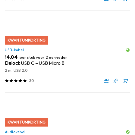
KWANTUMKORTING
USB-kabel
EUR
14,04
per stuk voor 2 eenheden
Delock
USB C – USB Micro B
2 m, USB 2.0
30
KWANTUMKORTING
Audiokabel