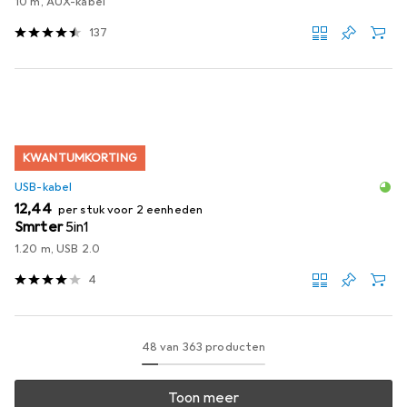
10 m, AUX-kabel
137
KWANTUMKORTING
USB-kabel
EUR
12,44
per stuk voor 2 eenheden
Smrter
5in1
1.20 m, USB 2.0
4
48 van 363 producten
Toon meer