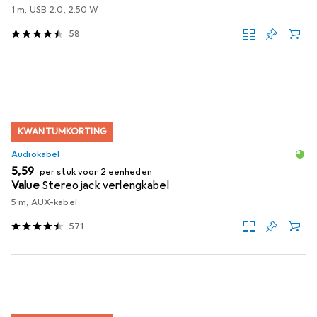
1 m, USB 2.0, 2.50 W
58
KWANTUMKORTING
Audiokabel
EUR
5,59
per stuk voor 2 eenheden
Value
Stereo jack verlengkabel
5 m, AUX-kabel
571