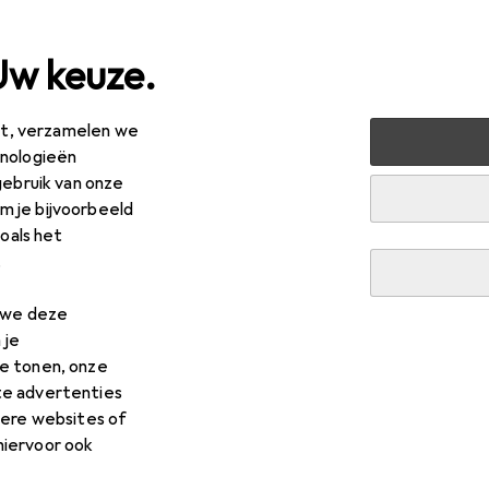
Uw keuze.
est, verzamelen we
 + Multimedia
Audio
HiFi + Luidspreker
hnologieën
gebruik van onze
preker
 je bijvoorbeeld
zoals het
.
n we deze
 je
e tonen, onze
te advertenties
dere websites of
hiervoor ook