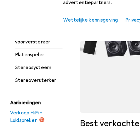
Luidsprekerkabel
advertentiepartners.
Luidsprekerstandaard
Wettelijke kennisgeving
Privac
+ wandmontage
Phono
voorversterker
Platenspeler
Stereosysteem
Stereoversterker
Aanbiedingen
Verkoop HiFi +
Luidspreker
Best verkochte