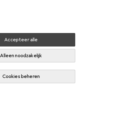
Instellingen
Klantenaccount
Produktvergelijking
Verlanglijstje
Winkelmandje
Inloggen
Accepteer alle
Alleen noodzakelijk
Cookies beheren