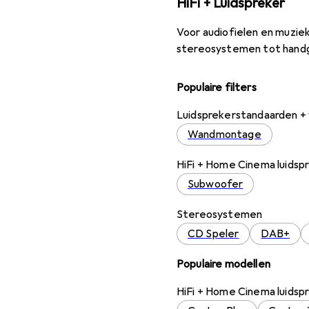
HiFi + Luidspreker
Voor audiofielen en muziek
stereosystemen tot handg
Populaire filters
Luidsprekerstandaarden 
Wandmontage
HiFi + Home Cinema luidsp
Subwoofer
Stereosystemen
CD Speler
DAB+
Populaire modellen
HiFi + Home Cinema luidsp