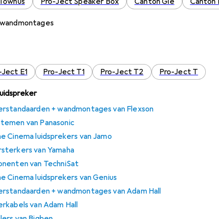
 Townus
Pro-Ject Speaker Box
Canton Gle
Canton 
+ wandmontages
-Ject E1
Pro-Ject T1
Pro-Ject T2
Pro-Ject T
Luidspreker
erstandaarden + wandmontages van Flexson
temen van Panasonic
e Cinema luidsprekers van Jamo
sterkers van Yamaha
onenten van TechniSat
e Cinema luidsprekers van Genius
erstandaarden + wandmontages van Adam Hall
rkabels van Adam Hall
lers van Bigben