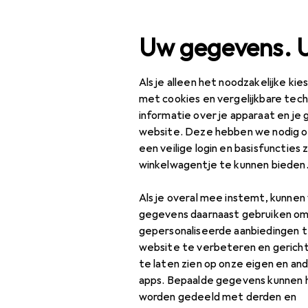
Zoek op
Uw gegevens. 
Als je alleen het noodzakelijke ki
Categorie navigatie
Productassortiment
IT
Productassortiment
met cookies en vergelijkbare tec
informatie over je apparaat en je 
HiFi + Luids
IT + Multimedia
website. Deze hebben we nodig om
een veilige login en basisfuncties 
Audio
winkelwagentje te kunnen bieden
HiFi + Luidspreker
Ontdek
Forum
Als je overal mee instemt, kunne
AV ontvanger
gegevens daarnaast gebruiken om
Bestseller
gepersonaliseerde aanbiedingen t
HiFi + Home Cinema
website te verbeteren en gerich
luidsprekers
te laten zien op onze eigen en an
apps. Bepaalde gegevens kunnen 
HiFi component
worden gedeeld met derden en