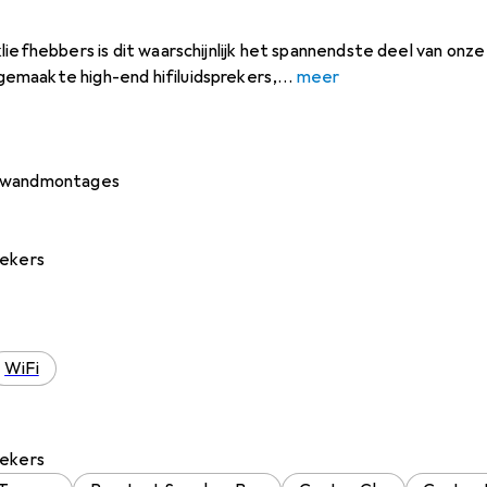
liefhebbers is dit waarschijnlijk het spannendste deel van onz
emaakte high-end hifiluidsprekers,
meer
+ wandmontages
rekers
WiFi
rekers