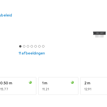
ybeleid
11 afbeeldingen
0.50 m
1 m
2 m
EUR
15,77
EUR
11,21
EUR
12,91