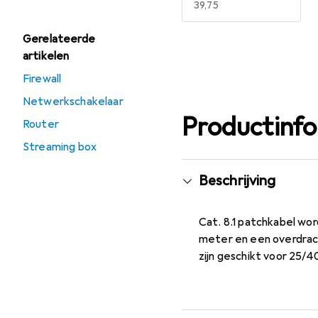
EUR
39,75
Meer tonen
Gerelateerde
artikelen
Firewall
Netwerkschakelaar
Productinf
Router
Streaming box
Beschrijving
Cat. 8.1 patchkabel w
meter en een overdrac
zijn geschikt voor 25