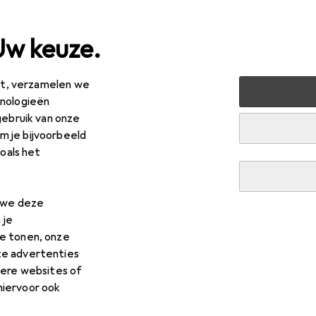
Uw keuze.
est, verzamelen we
 + Multimedia
Netwerk
Netwerkkabel
Goobay Netw
hnologieën
gebruik van onze
 je bijvoorbeeld
zoals het
.
n we deze
 je
e tonen, onze
te advertenties
dere websites of
hiervoor ook