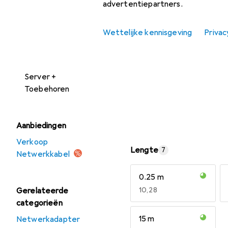
advertentiepartners.
Netwerkcamera
Wettelijke kennisgeving
Privac
Netwerkkabel
Netwerkopslag
Server +
Toebehoren
Aanbiedingen
Verkoop
Lengte
7
Netwerkkabel
0.25 m
Gerelateerde
EUR
10,28
categorieën
15 m
Netwerkadapter