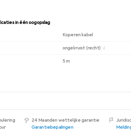
icaties in één oogopslag
Koperen kabel
i
ongekruist (recht)
5 m
nulering
24 Maanden wettelijke garantie
Juridi
our
Garantiebepalingen
Meldin