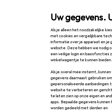
Zoek op
Uw gegevens. 
Als je alleen het noodzakelijke ki
Categorie navigatie
Productassortiment
IT
Productassortiment
met cookies en vergelijkbare tec
informatie over je apparaat en je 
IT + Multimedia
website. Deze hebben we nodig om
een veilige login en basisfuncties 
Netwerk
winkelwagentje te kunnen bieden
Accessoires voor
netwerkcamera's
Als je overal mee instemt, kunne
gegevens daarnaast gebruiken om
Bruggen + Routers
gepersonaliseerde aanbiedingen t
website te verbeteren en gerich
Netwerk
te laten zien op onze eigen en an
accessoires
apps. Bepaalde gegevens kunnen 
worden gedeeld met derden en
Netwerkadapter