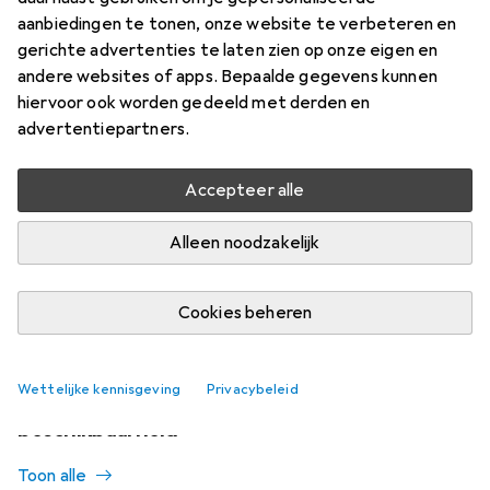
Meer van WD
178
aanbiedingen te tonen, onze website te verbeteren en
gerichte advertenties te laten zien op onze eigen en
andere websites of apps. Bepaalde gegevens kunnen
Momenteel niet op voorraad
hiervoor ook worden gedeeld met derden en
Laat me weten wanneer dit product beschikbaar is
advertentiepartners.
Accepteer alle
Vergelijk
In verlanglijstje
Alleen noodzakelijk
i
Gratis verzending vanaf 30,–
Cookies beheren
Wettelijke kennisgeving
Privacybeleid
Vergelijkbare producten met betere
beschikbaarheid
Toon alle