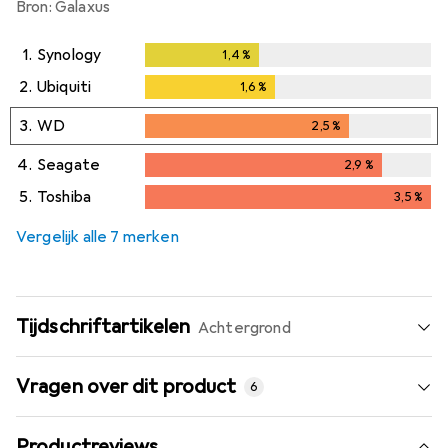
Bron: Galaxus
1.
Synology
1,4
%
1,4
%
2.
Ubiquiti
1,6
%
1,6
%
3.
WD
2,5
%
2,5
%
4.
Seagate
2,9
%
2,9
%
5.
Toshiba
3,5
%
3,5
%
Vergelijk alle 7 merken
Tijdschriftartikelen
Achtergrond
Vragen over dit product
6
Productreviews