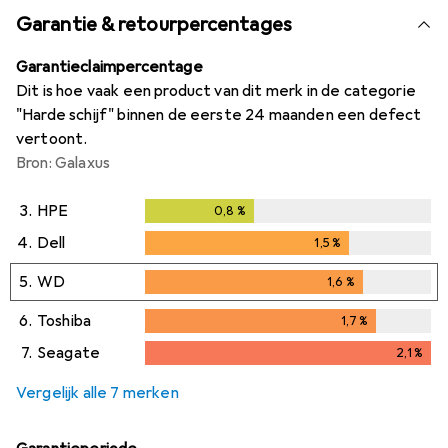
Garantie & retourpercentages
Garantieclaimpercentage
Dit is hoe vaak een product van dit merk in de categorie
"Harde schijf" binnen de eerste 24 maanden een defect
vertoont.
Bron: Galaxus
3.
HPE
0,8
%
0,8
%
4.
Dell
1,5
%
1,5
%
5.
WD
1,6
%
1,6
%
6.
Toshiba
1,7
%
1,7
%
7.
Seagate
2,1
%
2,1
%
Vergelijk alle 7 merken