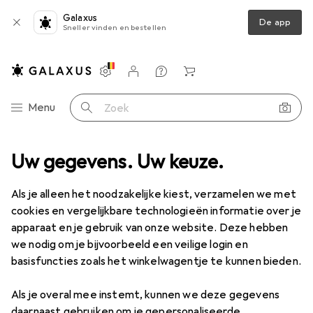
Galaxus
De app
Sneller vinden en bestellen
Instellingen
Klantenaccount
Produktvergelijking
Verlanglijstje
Winkelmandje
Categorie navigatie
Menu
Zoek op
a
Uw gegevens. Uw keuze.
PC-onderdelen
Geheugen
Harde schijf
WD Rood Plus
Als je alleen het noodzakelijke kiest, verzamelen we met
cookies en vergelijkbare technologieën informatie over je
1 Afbeelding
apparaat en je gebruik van onze website. Deze hebben
WD
Rood Plus
we nodig om je bijvoorbeeld een veilige login en
basisfuncties zoals het winkelwagentje te kunnen bieden.
12 TB, 3.5"
Als je overal mee instemt, kunnen we deze gegevens
Merk
Waarderingscijfers
daarnaast gebruiken om je gepersonaliseerde