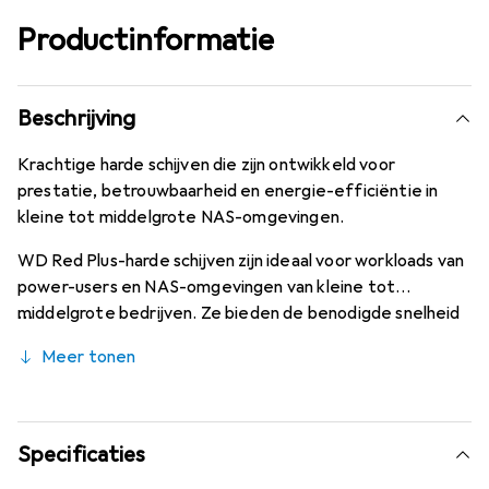
Productinformatie
Beschrijving
Krachtige harde schijven die zijn ontwikkeld voor
prestatie, betrouwbaarheid en energie-efficiëntie in
kleine tot middelgrote NAS-omgevingen.
WD Red Plus-harde schijven zijn ideaal voor workloads van
power-users en NAS-omgevingen van kleine tot
middelgrote bedrijven. Ze bieden de benodigde snelheid
en capaciteit om groeiende hoeveelheden data energie-
Meer tonen
efficiënt op te slaan, te beschermen en te delen in
middelgrote RAID-geoptimaliseerde NAS-systemen.
Specificaties