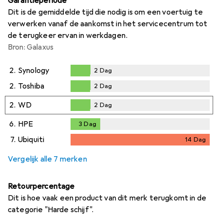
Garantieperiode
Dit is de gemiddelde tijd die nodig is om een voertuig te
verwerken vanaf de aankomst in het servicecentrum tot
de terugkeer ervan in werkdagen.
Bron: Galaxus
2.
Synology
2
Dag
2
Dag
2.
Toshiba
2
Dag
2
Dag
2.
WD
2
Dag
2
Dag
6.
HPE
3
Dag
3
Dag
7.
Ubiquiti
14
Dag
14
Dag
Vergelijk alle 7 merken
Retourpercentage
Dit is hoe vaak een product van dit merk terugkomt in de
categorie "Harde schijf".