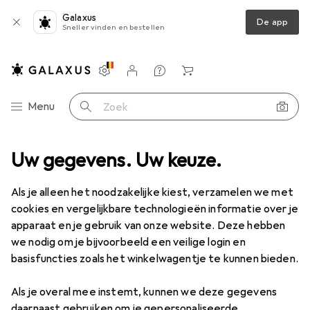
Galaxus
De app
Sneller vinden en bestellen
Instellingen
Klantenaccount
Produktvergelijking
Verlanglijstje
Winkelmandje
Categorie navigatie
Menu
Zoek op
en
Uw gegevens. Uw keuze.
Accessoires PC-onderdelen
Accessoires voor harde schijven
Accessoires voor harde schijven
Als je alleen het noodzakelijke kiest, verzamelen we met
cookies en vergelijkbare technologieën informatie over je
apparaat en je gebruik van onze website. Deze hebben
Producten
Forum
we nodig om je bijvoorbeeld een veilige login en
basisfuncties zoals het winkelwagentje te kunnen bieden.
Als je overal mee instemt, kunnen we deze gegevens
daarnaast gebruiken om je gepersonaliseerde