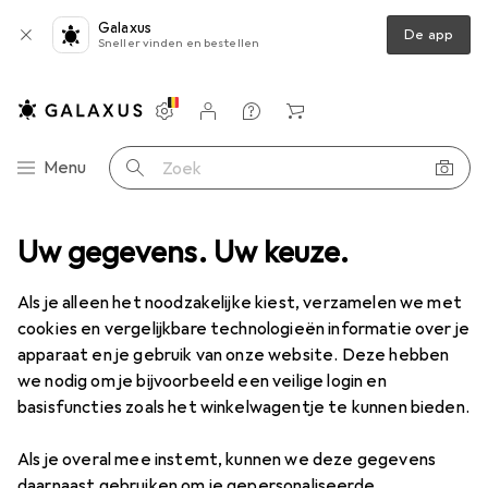
Galaxus
De app
Sneller vinden en bestellen
Instellingen
Klantenaccount
Produktvergelijking
Verlanglijstje
Winkelmandje
Categorie navigatie
Menu
Zoek op
t
Uw gegevens. Uw keuze.
IT + Multimedia
Foto + Video
Videografie
Dashcams
Dashcams
Als je alleen het noodzakelijke kiest, verzamelen we met
cookies en vergelijkbare technologieën informatie over je
apparaat en je gebruik van onze website. Deze hebben
Producten
Forum
we nodig om je bijvoorbeeld een veilige login en
basisfuncties zoals het winkelwagentje te kunnen bieden.
Als je overal mee instemt, kunnen we deze gegevens
daarnaast gebruiken om je gepersonaliseerde