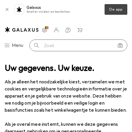
Galaxus
De app
Sneller vinden en bestellen
Instellingen
Klantenaccount
Produktvergelijking
Verlanglijstje
Winkelmandje
Categorie navigatie
Menu
Zoek op
rbenodigdheden
Uw gegevens. Uw keuze.
Snijden + lijmen
Accessoires voor snijplotters
Accessoires voor snijplotters
Als je alleen het noodzakelijke kiest, verzamelen we met
cookies en vergelijkbare technologieën informatie over je
apparaat en je gebruik van onze website. Deze hebben
Producten
Forum
we nodig om je bijvoorbeeld een veilige login en
basisfuncties zoals het winkelwagentje te kunnen bieden.
Als je overal mee instemt, kunnen we deze gegevens
daarnaast gebruiken om je gepersonaliseerde