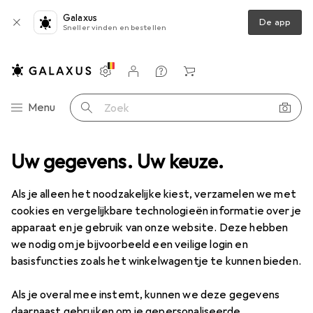
Galaxus
De app
Sneller vinden en bestellen
Instellingen
Klantenaccount
Produktvergelijking
Verlanglijstje
Winkelmandje
Categorie navigatie
Menu
Zoek op
antoorbenodigdheden
Uw gegevens. Uw keuze.
Verpakking + verzending
Fijn evenwicht
Fijn evenwicht
Als je alleen het noodzakelijke kiest, verzamelen we met
cookies en vergelijkbare technologieën informatie over je
apparaat en je gebruik van onze website. Deze hebben
Producten
Forum
we nodig om je bijvoorbeeld een veilige login en
basisfuncties zoals het winkelwagentje te kunnen bieden.
Als je overal mee instemt, kunnen we deze gegevens
daarnaast gebruiken om je gepersonaliseerde