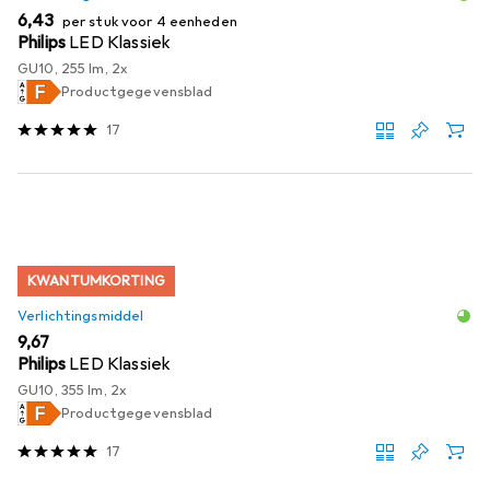
EUR
6,43
per stuk voor 4 eenheden
Philips
LED Klassiek
GU10, 255 lm, 2x
Productgegevensblad
17
KWANTUMKORTING
Verlichtingsmiddel
EUR
9,67
Philips
LED Klassiek
GU10, 355 lm, 2x
Productgegevensblad
17