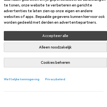
te tonen, onze website te verbeteren en gerichte
Vind bijpassende accessoires voor de Brilliant Carmen uit
advertenties te laten zien op onze eigen en andere
de categorie Verlichtingsmiddel.
websites of apps. Bepaalde gegevens kunnen hiervoor ook
Relevantie
worden gedeeld met derden en advertentiepartners.
Productlijst
Accepteer alle
Alleen noodzakelijk
Verlichtingsmiddel
EUR
65,05
Cookies beheren
Philips Hue
White Ambiance
GU10, 400 lm, 3x
Productgegevensblad
Wettelijke kennisgeving
Privacybeleid
101