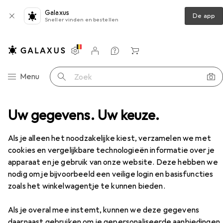
Galaxus
De app
Sneller vinden en bestellen
Instellingen
Klantenaccount
Produktvergelijking
Verlanglijstje
Winkelmandje
Categorie navigatie
Menu
Zoek op
afondverlichting
Uw gegevens. Uw keuze.
Plafondlamp
Brilliant Carmen
Accessoires
EUR
18,39
Als je alleen het noodzakelijke kiest, verzamelen we met
Brilliant
Carmen
cookies en vergelijkbare technologieën informatie over je
18500 lm, GU10
apparaat en je gebruik van onze website. Deze hebben we
nodig om je bijvoorbeeld een veilige login en basisfuncties
zoals het winkelwagentje te kunnen bieden.
Accessoires voor Brilliant
Als je overal mee instemt, kunnen we deze gegevens
Carmen
daarnaast gebruiken om je gepersonaliseerde aanbiedingen