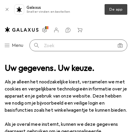
Galaxus
De app
Sneller vinden en bestellen
Instellingen
Klantenaccount
Produktvergelijking
Verlanglijstje
Winkelmandje
Categorie navigatie
Menu
Zoek op
Uw gegevens. Uw keuze.
Productassortiment
Wonen
Opslag + Orde
Opslag + Orde
Als je alleen het noodzakelijke kiest, verzamelen we met
cookies en vergelijkbare technologieën informatie over je
apparaat en je gebruik van onze website. Deze hebben
Ontdek
Forum
we nodig om je bijvoorbeeld een veilige login en
basisfuncties zoals het winkelwagentje te kunnen bieden.
Achtergrond
Als je overal mee instemt, kunnen we deze gegevens
daarnaast gebruiken om je gepersonaliseerde