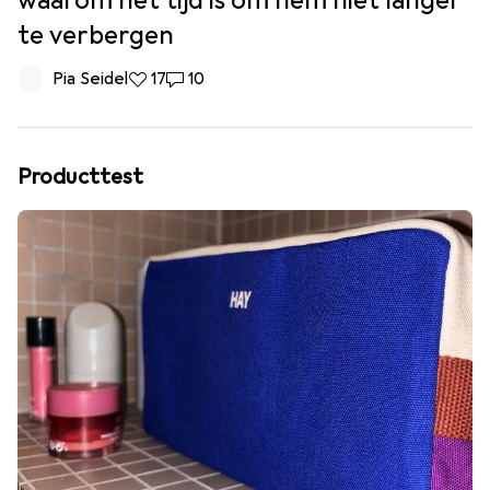
waarom het tijd is om hem niet langer
te verbergen
Pia Seidel
17 Likes
17
10 Reacties
10
Producttest