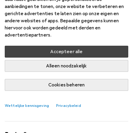
aanbiedingen te tonen, onze website te verbeteren en
gerichte advertenties te laten zien op onze eigen en
andere websites of apps. Bepaalde gegevens kunnen
hiervoor ook worden gedeeld met derden en
advertentiepartners.
Accepteer alle
Alleen noodzakelijk
Cookies beheren
Waarom de kleur van je servies een
leugen kan zijn
Wettelijke kennisgeving
Privacybeleid
Pia Seidel
36 Likes
36
9 Reacties
9