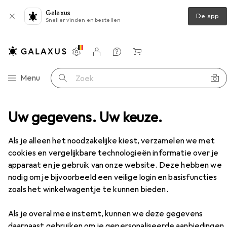
Galaxus
De app
Sneller vinden en bestellen
Instellingen
Klantenaccount
Produktvergelijking
Verlanglijstje
Winkelmandje
Categorie navigatie
Menu
Zoek op
Badkamertextiel
Uw gegevens. Uw keuze.
Douchegordijn
Diaqua Basis
Accessoires
Als je alleen het noodzakelijke kiest, verzamelen we met
cookies en vergelijkbare technologieën informatie over je
Diaqua
Basis
apparaat en je gebruik van onze website. Deze hebben we
240 x 180 cm
nodig om je bijvoorbeeld een veilige login en basisfuncties
zoals het winkelwagentje te kunnen bieden.
Als je overal mee instemt, kunnen we deze gegevens
daarnaast gebruiken om je gepersonaliseerde aanbiedingen