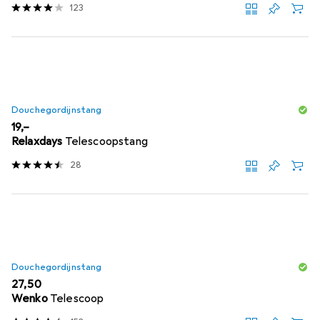
123
Douchegordijnstang
EUR
19,–
Relaxdays
Telescoopstang
28
Douchegordijnstang
EUR
27,50
Wenko
Telescoop