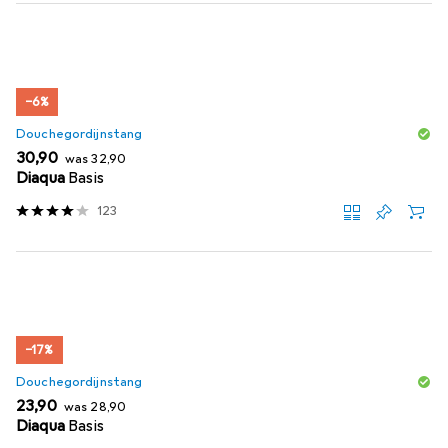
−6%
Douchegordijnstang
EUR
EUR
30,90
was
32,90
Diaqua
Basis
123
−17%
Douchegordijnstang
EUR
EUR
23,90
was
28,90
Diaqua
Basis