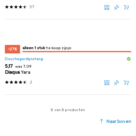
57
slechts 1 item
alleen 1 stuk
te koop zijn
te koop zijn
−27%
Douchegordijnstang
EUR
EUR
5,17
was
7,09
Diaqua
Yara
2
8 van 8 producten
Naar boven