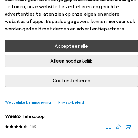
Accessoires voor Diaqua Basis
te tonen, onze website te verbeteren en gerichte
advertenties te laten zien op onze eigen en andere
Vind bijpassende accessoires voor de Diaqua Basis uit de
websites of apps. Bepaalde gegevens kunnen hiervoor ook
categorie Douchegordijnstang.
worden gedeeld met derden en advertentiepartners.
Accepteer alle
Populair
Diaqua
Alleen noodzakelijk
Relevantie
Productlijst
Cookies beheren
Wettelijke kennisgeving
Privacybeleid
Douchegordijnstang
EUR
28,32
Wenko
Telescoop
153