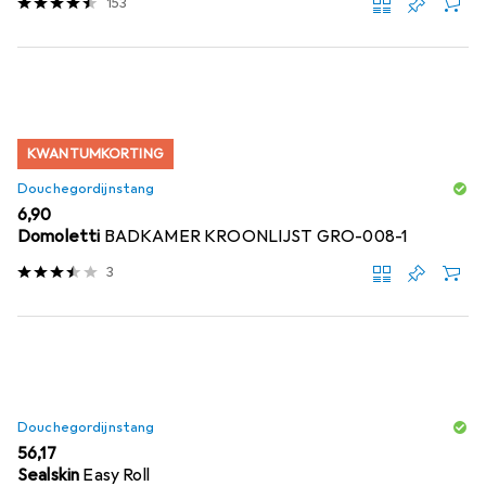
153
KWANTUMKORTING
Douchegordijnstang
EUR
6,90
Domoletti
BADKAMER KROONLIJST GRO-008-1
3
Douchegordijnstang
EUR
56,17
Sealskin
Easy Roll