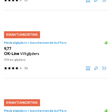
55
KWANTUMKORTING
Meubelglijders + beschermende buffers
EUR
9,77
OK-Line
Viltglijders
Vilten glijders
36
KWANTUMKORTING
Meubelglijders + beschermende buffers