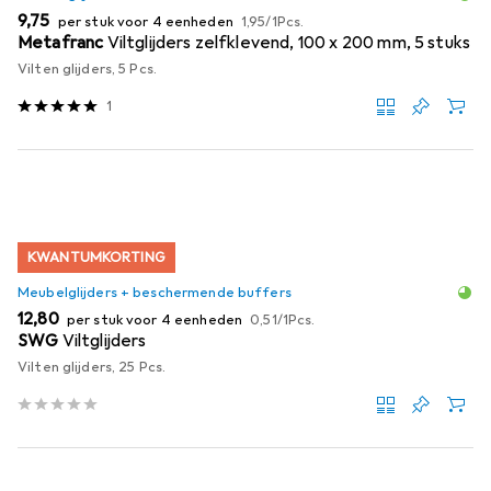
EUR
EUR
9,75
per stuk voor 4 eenheden
1,95
/
1Pcs.
Metafranc
Viltglijders zelfklevend, 100 x 200 mm, 5 stuks
Vilten glijders, 5 Pcs.
1
KWANTUMKORTING
Meubelglijders + beschermende buffers
EUR
EUR
12,80
per stuk voor 4 eenheden
0,51
/
1Pcs.
SWG
Viltglijders
Vilten glijders, 25 Pcs.