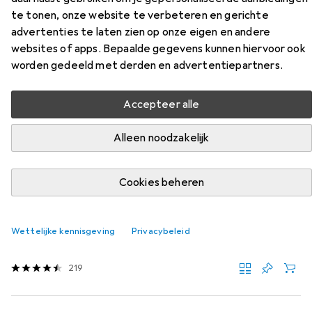
te tonen, onze website te verbeteren en gerichte
Vind bijpassende accessoires voor de Relaxdays
advertenties te laten zien op onze eigen en andere
Schoenenrek uit de categorie Meubelglijders +
websites of apps. Bepaalde gegevens kunnen hiervoor ook
beschermende buffers.
worden gedeeld met derden en advertentiepartners.
Relevantie
Accepteer alle
Productlijst
Alleen noodzakelijk
KWANTUMKORTING
Cookies beheren
Meubelglijders + beschermende buffers
EUR
EUR
4,97
per stuk voor 4 eenheden
0,31
/
1Pcs.
tesa
Viltglijders bruin 16 stuks. à
Wettelijke kennisgeving
Privacybeleid
Vilten glijders, 16 Pcs.
219