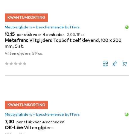
KWANTUMKORTING
Meubelglijders + beschermende buffers
EUR
EUR
10,15
per stuk voor 4 eenheden
2,03
/
1Pcs.
Metafranc
Viltglijders TopSoft zelfklevend, 100 x 200
mm, 5 st.
Vilten glijders, 5 Pcs.
KWANTUMKORTING
Meubelglijders + beschermende buffers
EUR
7,30
per stuk voor 4 eenheden
OK-Line
Vilten glijders