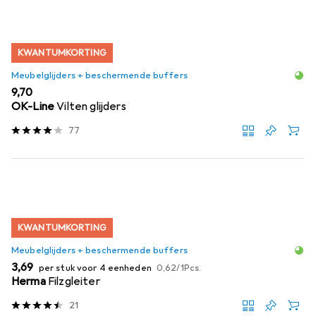
KWANTUMKORTING
Meubelglijders + beschermende buffers
EUR
9,70
OK-Line
Vilten glijders
77
KWANTUMKORTING
Meubelglijders + beschermende buffers
EUR
EUR
3,69
per stuk voor 4 eenheden
0,62
/
1Pcs.
Herma
Filzgleiter
21