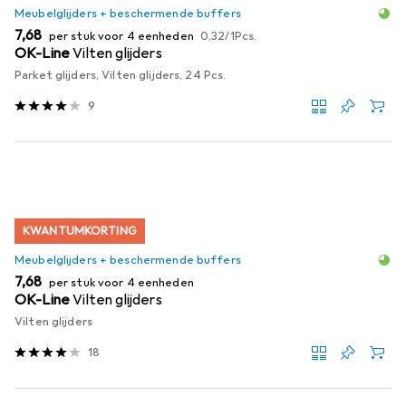
Meubelglijders + beschermende buffers
EUR
EUR
7,68
per stuk voor 4 eenheden
0,32
/
1Pcs.
OK-Line
Vilten glijders
Parket glijders, Vilten glijders, 24 Pcs.
9
KWANTUMKORTING
Meubelglijders + beschermende buffers
EUR
7,68
per stuk voor 4 eenheden
OK-Line
Vilten glijders
Vilten glijders
18