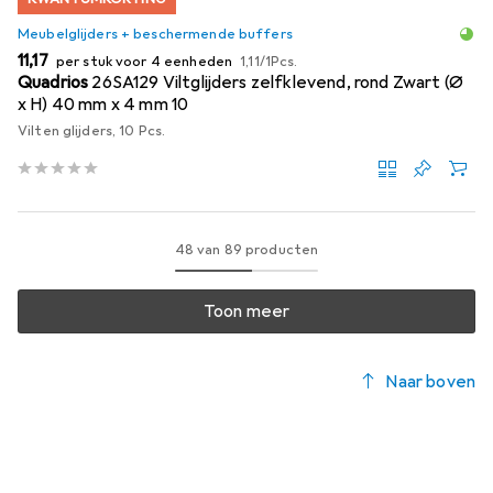
Meubelglijders + beschermende buffers
EUR
EUR
11,17
per stuk voor 4 eenheden
1,11
/
1Pcs.
Quadrios
26SA129 Viltglijders zelfklevend, rond Zwart (Ø
x H) 40 mm x 4 mm 10
Vilten glijders, 10 Pcs.
48 van 89 producten
Toon meer
Naar boven