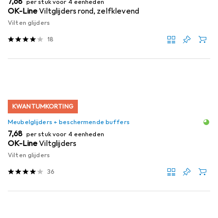
EUR
7,68
per stuk voor 4 eenheden
OK-Line
Viltglijders rond, zelfklevend
Vilten glijders
18
KWANTUMKORTING
Meubelglijders + beschermende buffers
EUR
7,68
per stuk voor 4 eenheden
OK-Line
Viltglijders
Vilten glijders
36