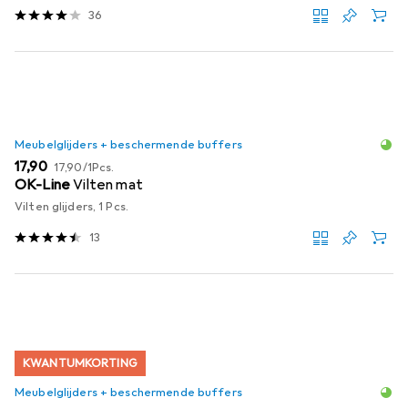
36
Meubelglijders + beschermende buffers
EUR
EUR
17,90
17,90
/
1Pcs.
OK-Line
Vilten mat
Vilten glijders, 1 Pcs.
13
KWANTUMKORTING
Meubelglijders + beschermende buffers