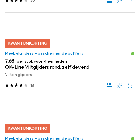
36
KWANTUMKORTING
Meubelglijders + beschermende buffers
EUR
7,68
per stuk voor 4 eenheden
OK-Line
Viltglijders rond, zelfklevend
Vilten glijders
18
KWANTUMKORTING
Meubelglijders + beschermende buffers