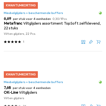
KWANTUMKORTING
Meubelglijders + beschermende buffers
EUR
EUR
6,69
per stuk voor 4 eenheden
0,30
/
1Pcs.
Metafranc
Viltglijders assortiment TopSoft zelfklevend,
22 stuks
Vilten glijders, 22 Pcs.
1
KWANTUMKORTING
Meubelglijders + beschermende buffers
EUR
7,68
per stuk voor 4 eenheden
OK-Line
Viltglijders
Vilten glijders