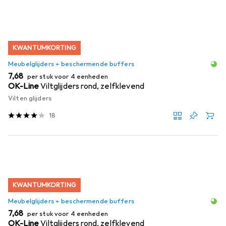
KWANTUMKORTING
Meubelglijders + beschermende buffers
EUR
7,68
per stuk voor 4 eenheden
OK-Line
Viltglijders rond, zelfklevend
Vilten glijders
18
KWANTUMKORTING
Meubelglijders + beschermende buffers
EUR
7,68
per stuk voor 4 eenheden
OK-Line
Viltglijders rond, zelfklevend