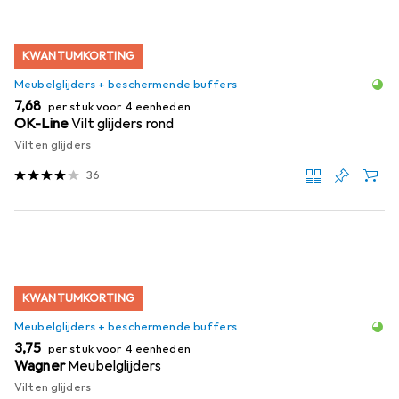
KWANTUMKORTING
Meubelglijders + beschermende buffers
EUR
7,68
per stuk voor 4 eenheden
OK-Line
Vilt glijders rond
Vilten glijders
36
KWANTUMKORTING
Meubelglijders + beschermende buffers
EUR
3,75
per stuk voor 4 eenheden
Wagner
Meubelglijders
Vilten glijders