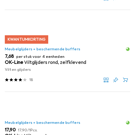
KWANTUMKORTING
Meubelglijders + beschermende buffers
EUR
7,68
per stuk voor 4 eenheden
OK-Line
Viltglijders rond, zelfklevend
Vilten glijders
18
Meubelglijders + beschermende buffers
EUR
EUR
17,90
17,90
/
1Pcs.