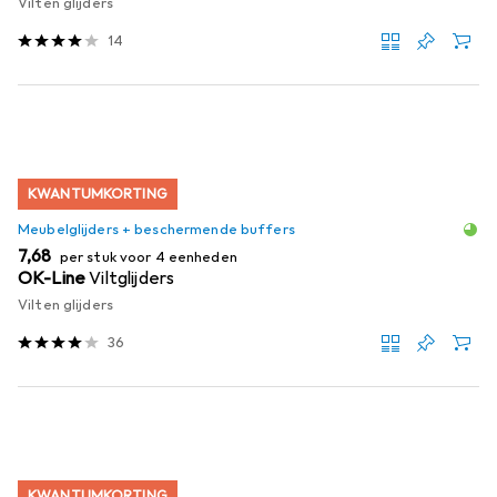
Vilten glijders
14
KWANTUMKORTING
Meubelglijders + beschermende buffers
EUR
7,68
per stuk voor 4 eenheden
OK-Line
Viltglijders
Vilten glijders
36
KWANTUMKORTING