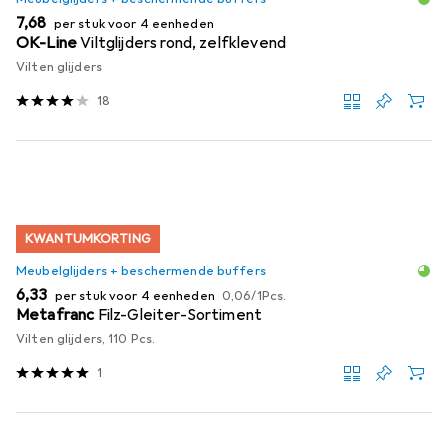
EUR
7,68
per stuk voor 4 eenheden
OK-Line
Viltglijders rond, zelfklevend
Vilten glijders
18
KWANTUMKORTING
Meubelglijders + beschermende buffers
EUR
EUR
6,33
per stuk voor 4 eenheden
0,06
/
1Pcs.
Metafranc
Filz-Gleiter-Sortiment
Vilten glijders, 110 Pcs.
1