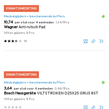
KWANTUMKORTING
Meubelglijders + beschermende buffers
EUR
EUR
10,74
per stuk voor 4 eenheden
1,34
/
1Pcs.
Wagner
Anti rutsch Pad
Vilten glijders, 8 Pcs.
16
KWANTUMKORTING
Meubelglijders + beschermende buffers
EUR
EUR
3,64
per stuk voor 4 eenheden
0,46
/
1Pcs.
Bosch Hausgeräte
VILTSTROKEN D25X25 GRIJS 8ST
Vilten glijders, 8 Pcs.