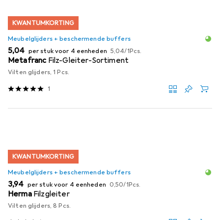
KWANTUMKORTING
Meubelglijders + beschermende buffers
EUR
EUR
5,04
per stuk voor 4 eenheden
5,04
/
1Pcs.
Metafranc
Filz-Gleiter-Sortiment
Vilten glijders, 1 Pcs.
1
KWANTUMKORTING
Meubelglijders + beschermende buffers
EUR
EUR
3,94
per stuk voor 4 eenheden
0,50
/
1Pcs.
Herma
Filzgleiter
Vilten glijders, 8 Pcs.