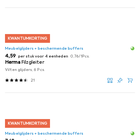
KWANTUMKORTING
Meubelglijders + beschermende buffers
EUR
EUR
4,59
per stuk voor 4 eenheden
0,76
/
1Pcs.
Herma
Filzgleiter
Vilten glijders, 6 Pcs.
21
KWANTUMKORTING
Meubelglijders + beschermende buffers