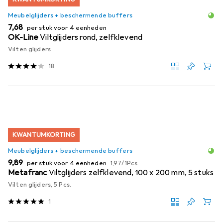
Meubelglijders + beschermende buffers
EUR
7,68
per stuk voor 4 eenheden
OK-Line
Viltglijders rond, zelfklevend
Vilten glijders
18
KWANTUMKORTING
Meubelglijders + beschermende buffers
EUR
EUR
9,89
per stuk voor 4 eenheden
1,97
/
1Pcs.
Metafranc
Viltglijders zelfklevend, 100 x 200 mm, 5 stuks
Vilten glijders, 5 Pcs.
1