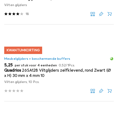
Vilten glijders
18
KWANTUMKORTING
Meubelglijders + beschermende buffers
EUR
EUR
5,25
per stuk voor 4 eenheden
0,52
/
1Pcs.
Quadrios
26SA128 Viltglijders zelfklevend, rond Zwart (Ø
x H) 30 mm x 4 mm 10
Vilten glijders, 10 Pcs.