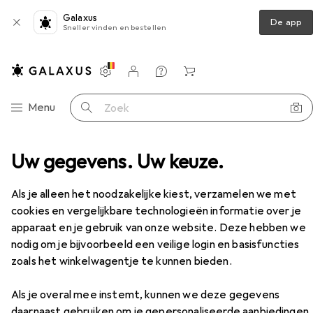
Galaxus
De app
Sneller vinden en bestellen
Instellingen
Klantenaccount
Produktvergelijking
Verlanglijstje
Winkelmandje
Categorie navigatie
Menu
Zoek op
tree
Uw gegevens. Uw keuze.
Schoenenkasten
Relaxdays Schoenenrek
Accessoires
Als je alleen het noodzakelijke kiest, verzamelen we met
EUR
29,88
cookies en vergelijkbare technologieën informatie over je
Relaxdays
Schoenenrek
apparaat en je gebruik van onze website. Deze hebben we
nodig om je bijvoorbeeld een veilige login en basisfuncties
zoals het winkelwagentje te kunnen bieden.
Accessoires voor Relaxdays
Als je overal mee instemt, kunnen we deze gegevens
Schoenenrek
daarnaast gebruiken om je gepersonaliseerde aanbiedingen