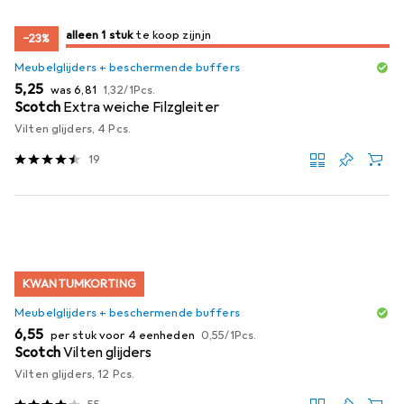
slechts 1 item
alleen 1 stuk
te koop zijn
te koop zijn
−23%
Meubelglijders + beschermende buffers
EUR
EUR
EUR
5,25
was
6,81
1,32
/
1Pcs.
Scotch
Extra weiche Filzgleiter
Vilten glijders, 4 Pcs.
19
KWANTUMKORTING
Meubelglijders + beschermende buffers
EUR
EUR
6,55
per stuk voor 4 eenheden
0,55
/
1Pcs.
Scotch
Vilten glijders
Vilten glijders, 12 Pcs.