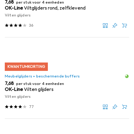
EUR
7,68
per stuk voor 4 eenheden
OK-Line
Viltglijders rond, zelfklevend
Vilten glijders
36
KWANTUMKORTING
Meubelglijders + beschermende buffers
EUR
7,68
per stuk voor 4 eenheden
OK-Line
Vilten glijders
Vilten glijders
77