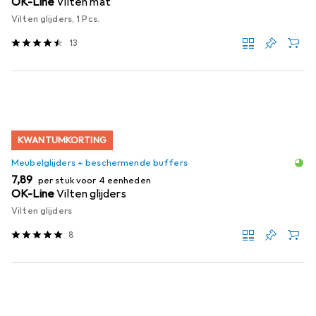
OK-Line
Vilten mat
Vilten glijders, 1 Pcs.
13
KWANTUMKORTING
Meubelglijders + beschermende buffers
EUR
7,89
per stuk voor 4 eenheden
OK-Line
Vilten glijders
Vilten glijders
8