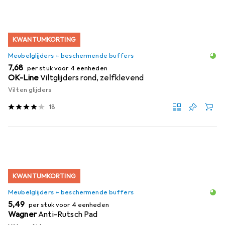
KWANTUMKORTING
Meubelglijders + beschermende buffers
EUR
7,68
per stuk voor 4 eenheden
OK-Line
Viltglijders rond, zelfklevend
Vilten glijders
18
KWANTUMKORTING
Meubelglijders + beschermende buffers
EUR
5,49
per stuk voor 4 eenheden
Wagner
Anti-Rutsch Pad